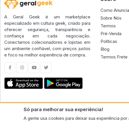
Como Anuncia
A Geral Geek é um marketplace
Sobre Nós
especializado em cultura geek, criado para
Termos
oferecer segurança, transparência e
Pré-Venda
confiança em cada negociação.
Políticas
Conectamos colecionadores e lojistas em
um ambiente confiável, com preços justos
Blog
e foco na melhor experiência de compra.
Termos Frete 
Só para melhorar sua experiência!
CNPJ n.º 30.220.458/0001-17 - GERAL GEEK PORTAL ELETRONICO LTDA.
A gente usa cookies para deixar sua experiência por 
© 2026 Geral Geek