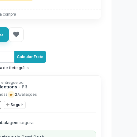
a compra
ho
Calcular Frete
a de frete grátis
 entregue por
ections
- PR
★
2
ndas
Avaliações
Seguir
balagem segura