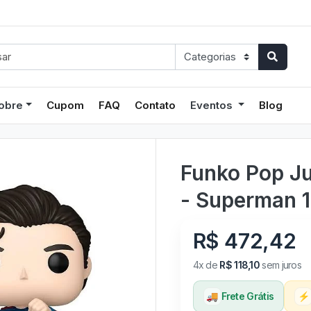
obre
Cupom
FAQ
Contato
Eventos
Blog
Funko Pop J
- Superman 
R$ 472,42
4x de
R$ 118,10
sem juros
🚚
Frete Grátis
⚡