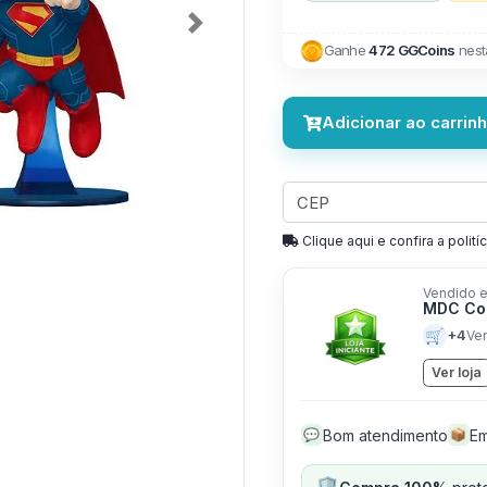
Next
Ganhe
472 GGCoins
nest
Adicionar ao carrin
Clique aqui e confira a politíc
Vendido e
MDC Col
🛒
+4
Ve
Ver loja
Bom atendimento
Em
💬
📦
🛡️