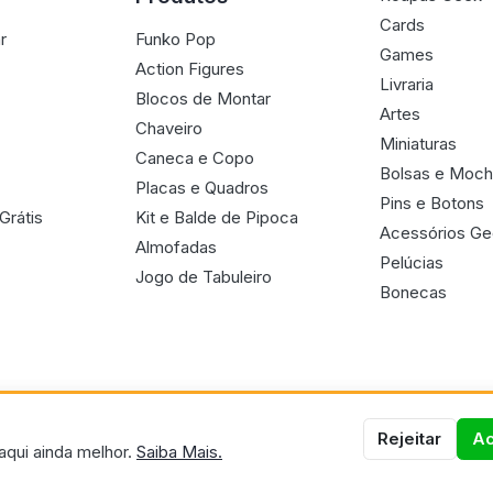
Cards
r
Funko Pop
Games
Action Figures
Livraria
Blocos de Montar
Artes
Chaveiro
Miniaturas
Caneca e Copo
Bolsas e Moch
Placas e Quadros
Pins e Botons
Grátis
Kit e Balde de Pipoca
Acessórios G
Almofadas
Pelúcias
Jogo de Tabuleiro
Bonecas
Rejeitar
Ac
aqui ainda melhor.
Saiba Mais.