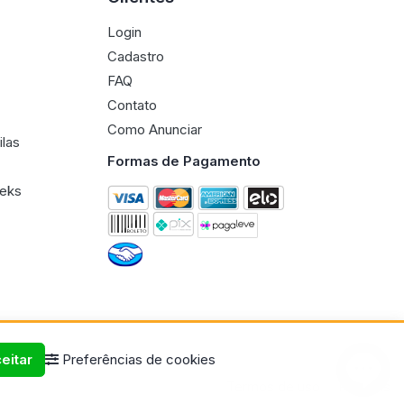
Login
Cadastro
FAQ
Contato
Como Anunciar
ilas
Formas de Pagamento
eeks
eitar
Preferências de cookies
Termos de uso
Políticas