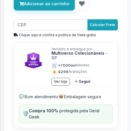
Adicionar ao carrinho
Calcular Frete
Clique aqui e confira a politíca de frete grátis
Vendido e entregue por
Multiverso Colecionáveis
-
SP
🛒
+7000mil
Vendas
★
4296
Avaliações
Ver loja
Seguir
Bom atendimento
Embalagem segura
💬
📦
Compra 100%
protegida pela Geral
🛡️
Geek