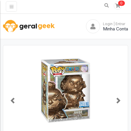
0
Login
| Entrar
Minha Conta
Previous
Next