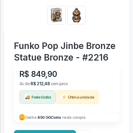
Funko Pop Jinbe Bronze
Statue Bronze - #2216
R$ 849,90
4x de
R$ 212,48
sem juros
🚚
⚡
Frete Grátis
Última unidade
Ganhe
850 GGCoins
nesta compra