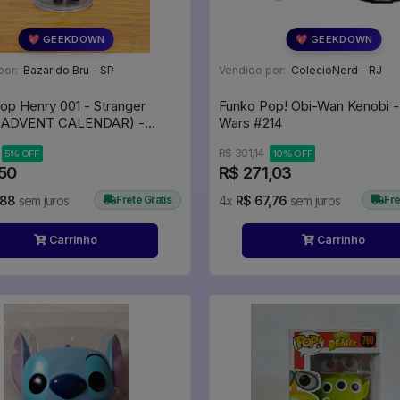
💖 GEEKDOWN
💖 GEEKDOWN
por:
Bazar do Bru - SP
Vendido por:
ColecioNerd - RJ
op Henry 001 - Stranger
Funko Pop! Obi-Wan Kenobi -
 (ADVENT CALENDAR) -
Wars #214
Stranger Things #00
R$ 301,14
5% OFF
10% OFF
,50
R$ 271,03
,88
sem juros
Frete Grátis
4x
R$ 67,76
sem juros
Fre
Carrinho
Carrinho