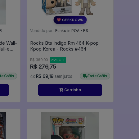
💖 GEEKDOWN
R
Vendido por:
Funko in POA - RS
de Wall-
Rocks Bts Indigo Rm 464 K-pop
all-e
Kpop Korea - Rocks #464
emix
R$ 369,00
25% OFF
R$ 276,75
te Grátis
4x
R$ 69,19
sem juros
Frete Grátis
Carrinho