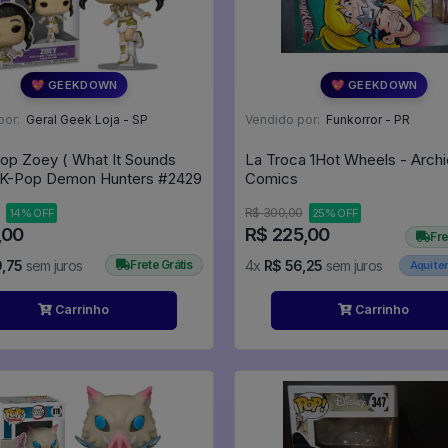
💖 GEEKDOWN
💖 GEEKDOWN
por:
Geral Geek Loja - SP
Vendido por:
Funkorror - PR
op Zoey ( What It Sounds
La Troca 1Hot Wheels - Archi
Like ) - K-Pop Demon Hunters #2429
Comics
R$ 300,00
14% OFF
25% OFF
,00
R$ 225,00
Fre
9,75
sem juros
Frete Grátis
4x
R$ 56,25
sem juros
Aqui t
Carrinho
Carrinho