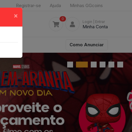
Registrar-se
Ajuda
Minhas GGcoins
×
0
Login
| Entrar
Minha Conta
Como Anunciar