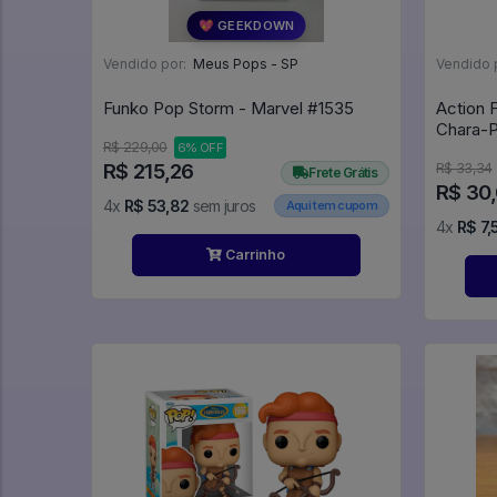
💖 GEEKDOWN
Vendido por:
Meus Pops - SP
Vendido 
Funko Pop Storm - Marvel #1535
Action 
Chara-P
R$ 229,00
6% OFF
Shippu
R$ 215,26
R$ 33,34
Frete Grátis
R$ 30,
4x
R$ 53,82
sem juros
Aqui tem cupom
4x
R$ 7,
Carrinho