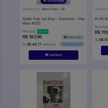
💖 GEEKDOWN
Vendido por:
Meus Pops - SP
Vendido 
Funko Pop Jyn Erso - Exclusive - Star
A-
Wars #555
R$ 159,99
R$ 119
R$ 199,00
6% OFF
R$ 187,06
Frete Grátis
4x
R$ 3
4x
R$ 46,77
sem juros
Aqui tem cupom
Carrinho