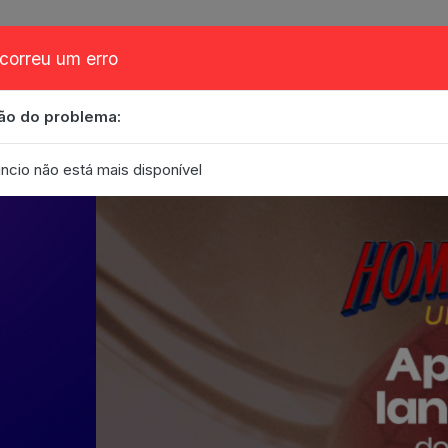
correu um erro
ão do problema:
obre
Cupom
FAQ
Contato
Eventos
Blog
ncio não está mais disponível