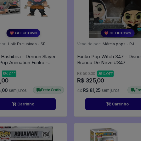
💖 GEEKDOWN
💖 GEEKDOWN
por:
Lolk Exclusives - SP
Vendido por:
Márcia pops - RJ
 Hashibira - Demon Slayer
Funko Pop Witch 347 - Disne
Pop Animation Funko -
Branca De Neve #347
FUNKO POP #870
R$ 500,00
5% OFF
35% OFF
,00
R$ 325,00
8,00
sem juros
Frete Grátis
4x
R$ 81,25
sem juros
Fre
Carrinho
Carrinho