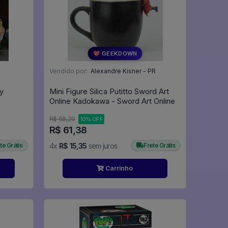
💖 GEEKDOWN
Vendido por:
Alexandre Kisner - PR
y
Mini Figure Silica Putitto Sword Art
Online Kadokawa - Sword Art Online
R$ 68,20
10% OFF
R$ 61,38
te Grátis
4x
R$ 15,35
sem juros
Frete Grátis
Carrinho