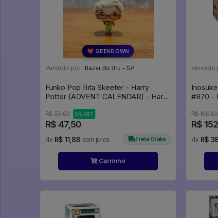
💖 GEEKDOWN
Vendido por:
Bazar do Bru - SP
Vendido 
Funko Pop Rita Skeeter - Harry
Inosuke
Potter (ADVENT CALENDAR) - Harry
#870 - 
Potter #00
R$ 50,00
R$ 160,00
5% OFF
R$ 47,50
R$ 152
4x
R$ 11,88
sem juros
Frete Grátis
4x
R$ 3
Carrinho