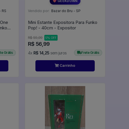
💖 GEEKDOWN
- RS
Vendido por:
Bazar do Bru - SP
 One
Mini Estante Expositora Para Funko
unko
Pop! - 40cm - Expositor
ited
R$ 59,99
5% OFF
iece
R$ 56,99
te Grátis
4x
R$ 14,25
sem juros
Frete Grátis
Carrinho