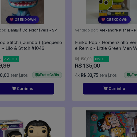
💖 GEEKDOWN
💖 GEEKDOWN
por:
DaniBlá Colecionáveis - SP
Vendido por:
Alexandre Kisner - P
op Stitch ( Jumbo ) (pequeno
Funko Pop - Homenzinho Ver
Defeito) - Lilo & Stitch #1046
e Remix - Little Green Men W
Remix - Disney Pixar Alien R
4
R$ 150,00
28% OFF
10% OFF
#760
9,99
R$ 135,00
00,00
sem juros
Frete Grátis
4x
R$ 33,75
sem juros
Fre
Carrinho
Carrinho