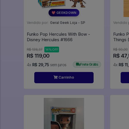
💖 GEEKDOWN
Vendido por:
Geral Geek Loja - SP
Vendido 
Funko Pop Hercules With Bow -
Funko P
Disney Hercules #1666
Things
R$ 138,37
R$ 50,00
14% OFF
R$ 119,00
R$ 47
4x
R$ 29,75
sem juros
Frete Grátis
4x
R$ 11
Carrinho