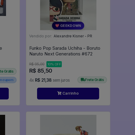
💖 GEEKDOWN
Vendido por:
Alexandre Kisner - PR
e
Funko Pop Sarada Uchiha - Boruto
Naruto Next Generations #672
R$ 95,00
10% OFF
R$ 85,50
te Grátis
4x
R$ 21,38
sem juros
Frete Grátis
em cupom
Carrinho