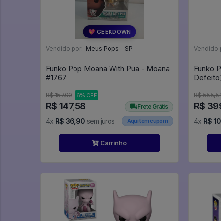
💖 GEEKDOWN
Vendido por:
Meus Pops - SP
Vendido 
Funko Pop Moana With Pua - Moana
Funko P
#1767
R$ 157,00
R$ 555,5
6% OFF
R$ 147,58
R$ 39
Frete Grátis
4x
R$ 36,90
sem juros
4x
R$ 1
Aqui tem cupom
Carrinho