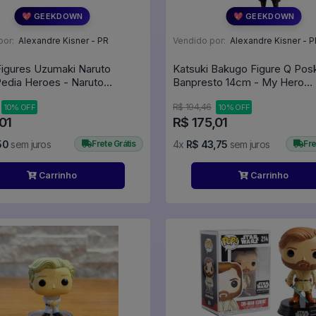
💖 GEEKDOWN
💖 GEEKDOWN
por:
Alexandre Kisner - PR
Vendido por:
Alexandre Kisner - P
Figures Uzumaki Naruto
Katsuki Bakugo Figure Q Pos
edia Heroes - Naruto
Banpresto 14cm - My Hero
den
Academia
R$ 194,46
10% OFF
10% OFF
01
R$ 175,01
50
sem juros
Frete Grátis
4x
R$ 43,75
sem juros
Fre
Carrinho
Carrinho