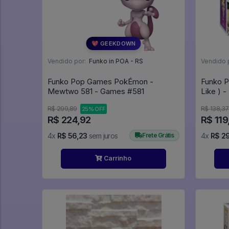
💖 GEEKDOWN
Vendido por:
Funko in POA - RS
Vendido 
Funko Pop Games PokÉmon -
Funko P
Mewtwo 581 - Games #581
R$ 299,89
R$ 138,37
25% OFF
R$ 224,92
R$ 119
4x
R$ 56,23
sem juros
Frete Grátis
4x
R$ 2
Carrinho