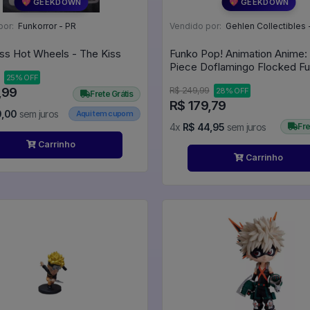
💖 GEEKDOWN
💖 GEEKDOWN
por:
Funkorror - PR
Vendido por:
Gehlen Collectibles 
OK Kiss Hot Wheels - The Kiss
Funko Pop! Animation Anime:
Piece Doflamingo Flocked F
25% OFF
2026 Summer Convention Lim
,99
R$ 249,99
28% OFF
Edition #2327 - Anime: One P
Frete Grátis
R$ 179,79
#2327
0,00
sem juros
Aqui tem cupom
4x
R$ 44,95
sem juros
Fre
Carrinho
Carrinho