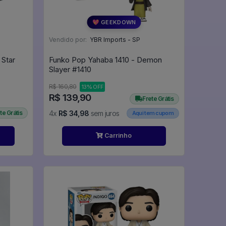
💖 GEEKDOWN
Vendido por:
YBR Imports - SP
 Star
Funko Pop Yahaba 1410 - Demon
Slayer #1410
R$ 160,80
13% OFF
R$ 139,90
Frete Grátis
te Grátis
4x
R$ 34,98
sem juros
Aqui tem cupom
Carrinho