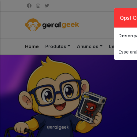
Ops! O
Descriç
Home
Produtos
Anuncios
Leilão
S
Esse anú