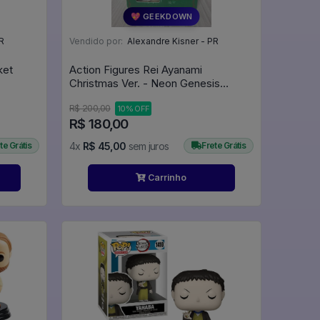
💖 GEEKDOWN
R
Vendido por:
Alexandre Kisner - PR
ket
Action Figures Rei Ayanami
Christmas Ver. - Neon Genesis
Evangelion
R$ 200,00
10% OFF
R$ 180,00
te Grátis
4x
R$ 45,00
sem juros
Frete Grátis
Carrinho