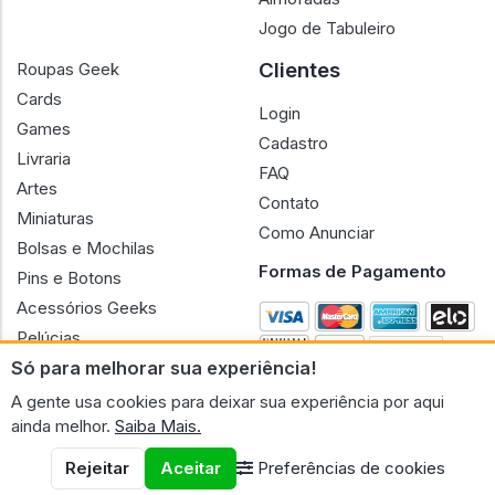
Jogo de Tabuleiro
Clientes
Roupas Geek
Cards
Login
Games
Cadastro
Livraria
FAQ
Artes
Contato
Miniaturas
Como Anunciar
Bolsas e Mochilas
Formas de Pagamento
Pins e Botons
Acessórios Geeks
Pelúcias
Só para melhorar sua experiência!
Bonecas
A gente usa cookies para deixar sua experiência por aqui
ainda melhor.
Saiba Mais.
Rejeitar
Aceitar
Preferências de cookies