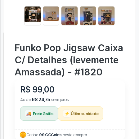
Funko Pop Jigsaw Caixa
C/ Detalhes (levemente
Amassada) - #1820
R$ 99,00
4x de
R$ 24,75
sem juros
🚚
⚡
Frete Grátis
Última unidade
Ganhe
99 GGCoins
nesta compra