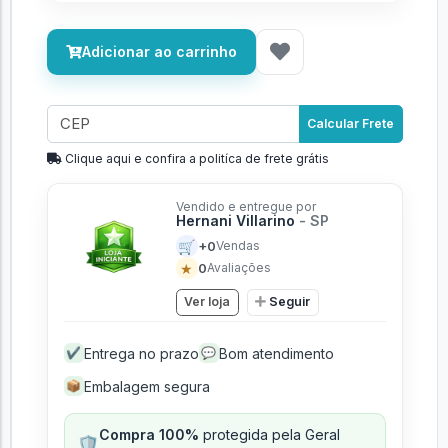
Adicionar ao carrinho
Calcular Frete
Clique aqui e confira a politíca de frete grátis
Vendido e entregue por
Hernani Villarino
- SP
🛒
+0
Vendas
★
0
Avaliações
Ver loja
Seguir
Entrega no prazo
Bom atendimento
✔
💬
Embalagem segura
📦
Compra 100%
protegida pela Geral
🛡️