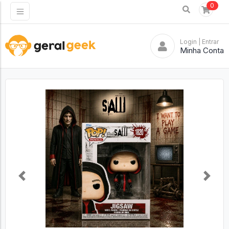
0
Login
| Entrar
Minha Conta
Previous
Next