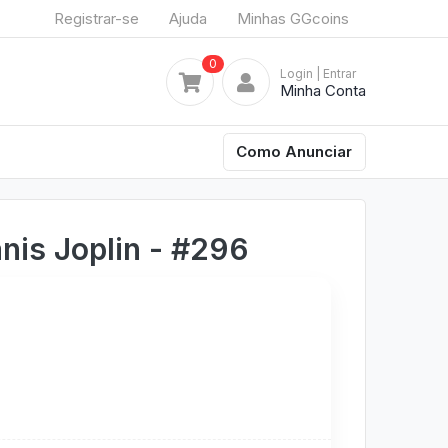
Registrar-se
Ajuda
Minhas GGcoins
0
Login
| Entrar
Minha Conta
Como Anunciar
nis Joplin - #296