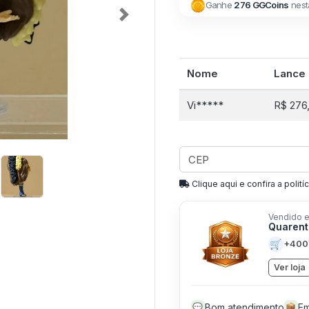
Ganhe
276 GGCoins
nest
Next
Nome
Lance
Vi*****
R$ 276
Clique aqui e confira a politíc
Vendido e
Quarent
🛒
+400
Ver loja
Bom atendimento
Em
💬
📦