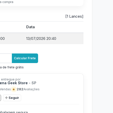
a compra
[1 Lances]
Data
,00
13/07/2026 20:40
Calcular Frete
a de frete grátis
 entregue por
ena Geek Store
- SP
★
282
Vendas
Avaliações
Seguir
balagem segura