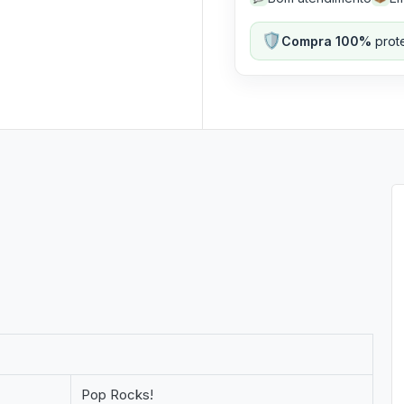
🛡️
Compra 100%
prote
Pop Rocks!