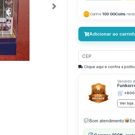
Next
Ganhe
100 GGCoins
nest
Adicionar ao carrin
Clique aqui e confira a politíc
Vendido e
Funkorr
🛒
+600
Ver loja
Bom atendimento
Em
💬
📦
🛡️