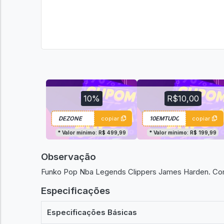
10%
R$10,00
copiar
copiar
* Valor mínimo: R$ 499,99
* Valor mínimo: R$ 199,99
Observação
Funko Pop Nba Legends Clippers James Harden. Com
Especificações
Especificações Básicas