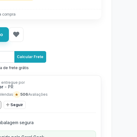
a compra
ho
Calcular Frete
a de frete grátis
 entregue por
or
- PR
★
506
Vendas
Avaliações
Seguir
balagem segura