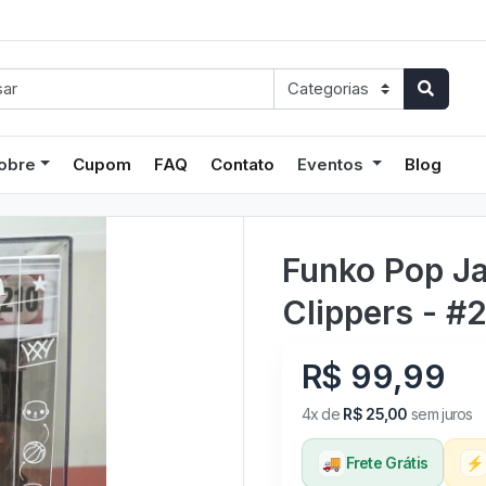
obre
Cupom
FAQ
Contato
Eventos
Blog
Funko Pop J
Clippers - #
R$ 99,99
4x de
R$ 25,00
sem juros
🚚
Frete Grátis
⚡