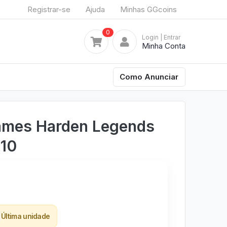
Registrar-se
Ajuda
Minhas GGcoins
0
Login
| Entrar
Minha Conta
Como Anunciar
ames Harden Legends
210
Última unidade