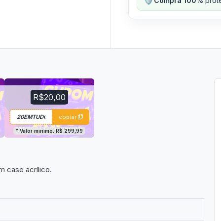
Compra 100%
prote
R$20,00
copiar
* Valor mínimo: R$ 299,99
 case acrílico.