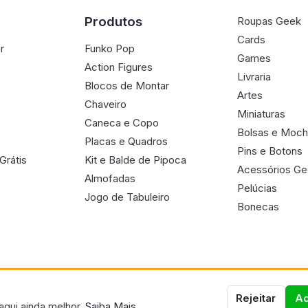
Produtos
Roupas Geek
Cards
r
Funko Pop
Games
Action Figures
Livraria
Blocos de Montar
Artes
Chaveiro
Miniaturas
Caneca e Copo
Bolsas e Moch
Placas e Quadros
Pins e Botons
Grátis
Kit e Balde de Pipoca
Acessórios G
Almofadas
Pelúcias
Jogo de Tabuleiro
Bonecas
Rejeitar
Ac
aqui ainda melhor.
Saiba Mais.