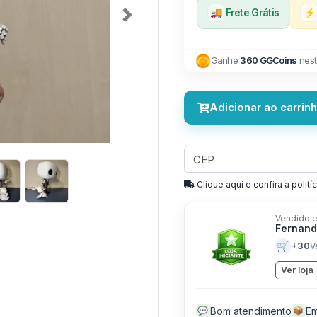
🚚
Frete Grátis
⚡
Next
Ganhe
360 GGCoins
nest
Adicionar ao carrin
Clique aqui e confira a politíc
Vendido e
Fernand
🛒
+30
V
Ver loja
Bom atendimento
Em
💬
📦