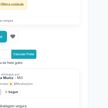
Última unidade
a compra
ho
Calcular Frete
a de frete grátis
 entregue por
a Muniz
- MG
★
21
endas
Avaliações
Seguir
balagem segura