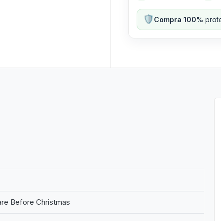
🛡️
Compra 100%
prote
re Before Christmas