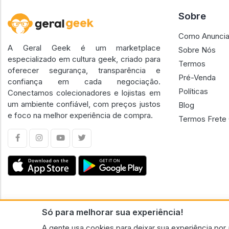
Sobre
Como Anuncia
A Geral Geek é um marketplace
Sobre Nós
especializado em cultura geek, criado para
Termos
oferecer segurança, transparência e
Pré-Venda
confiança em cada negociação.
Políticas
Conectamos colecionadores e lojistas em
um ambiente confiável, com preços justos
Blog
e foco na melhor experiência de compra.
Termos Frete 
Só para melhorar sua experiência!
CNPJ n.º 30.220.458/0001-17 - GERAL GEEK PORTAL ELETRONICO LTDA.
A gente usa cookies para deixar sua experiência por 