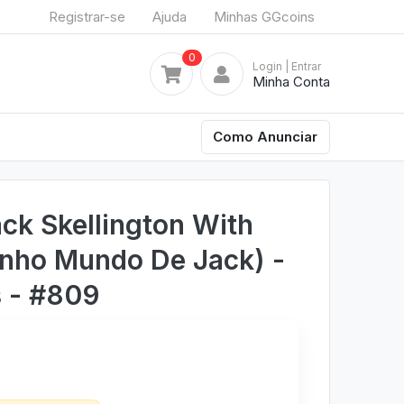
Registrar-se
Ajuda
Minhas GGcoins
0
Login
| Entrar
Minha Conta
Como Anunciar
ck Skellington With
anho Mundo De Jack) -
s - #809