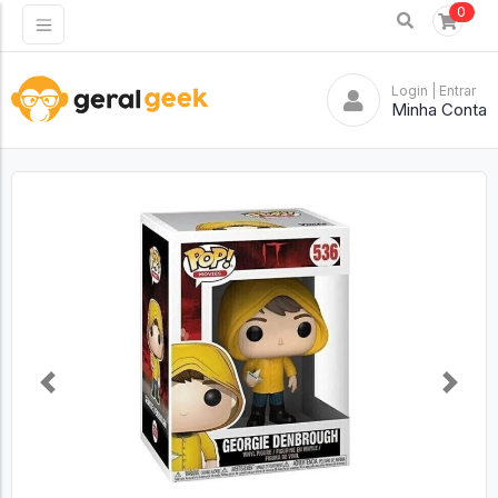
0
Login
| Entrar
Minha Conta
Previous
Next