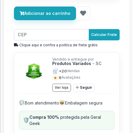
Adicionar ao carrinho
Calcular Frete
Clique aqui e confira a politíca de frete grátis
Vendido e entregue por
Produtos Variados
- SC
🛒
+20
Vendas
★
6
Avaliações
Ver loja
Seguir
Bom atendimento
Embalagem segura
💬
📦
Compra 100%
protegida pela Geral
🛡️
Geek