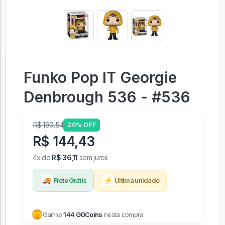
Funko Pop IT Georgie
Denbrough 536 - #536
R$ 180,54
20% OFF
R$ 144,43
4x de
R$ 36,11
sem juros
🚚
⚡
Frete Grátis
Última unidade
Ganhe
144 GGCoins
nesta compra