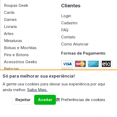
Clientes
Roupas Geek
Cards
Login
Games
Cadastro
Livraria
FAQ
Artes
Contato
Miniaturas
Como Anunciar
Bolsas e Mochilas
Formas de Pagamento
Pins e Botons
Acessórios Geeks
Pelúcias
Só para melhorar sua experiência!
Bonecas
A gente usa cookies para deixar sua experiência por aqui
ainda melhor.
Saiba Mais.
Rejeitar
Aceitar
Preferências de cookies
CNPJ n.º 30.220.458/0001-17 - GERAL GEEK PORTAL ELETRONICO
LTDA.