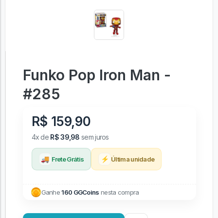
Funko Pop Iron Man -
#285
R$ 159,90
4x de
R$ 39,98
sem juros
🚚
⚡
Frete Grátis
Última unidade
Ganhe
160 GGCoins
nesta compra