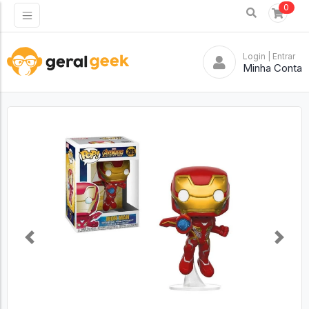
0
Login
| Entrar
Minha Conta
Previous
Next