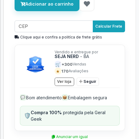
Adicionar ao carrinho
Calcular Frete
Clique aqui e confira a politíca de frete grátis
Vendido e entregue por
SEJA NERD
- BA
🛒
+300
Vendas
★
170
Avaliações
Ver loja
Seguir
Bom atendimento
Embalagem segura
💬
📦
Compra 100%
protegida pela Geral
🛡️
Geek
Anunciar um igual