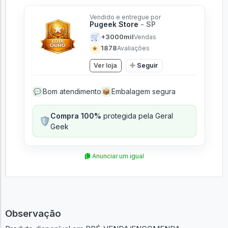
Vendido e entregue por
Pugeek Store
- SP
🛒
+3000mil
Vendas
★
1878
Avaliações
Ver loja
Seguir
Bom atendimento
Embalagem segura
💬
📦
Compra 100%
protegida pela Geral
🛡️
Geek
Anunciar um igual
Observação