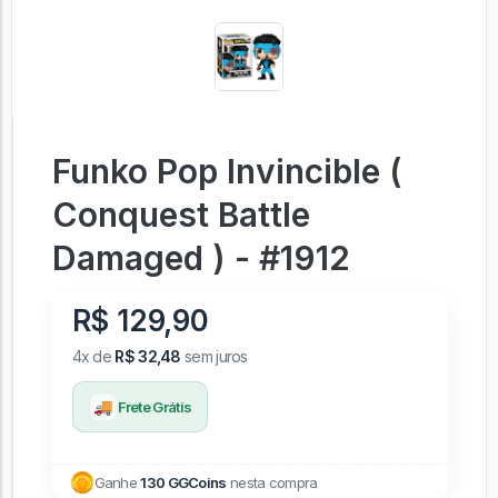
Funko Pop Invincible (
Conquest Battle
Damaged ) - #1912
R$ 129,90
4x de
R$ 32,48
sem juros
🚚
Frete Grátis
Ganhe
130 GGCoins
nesta compra