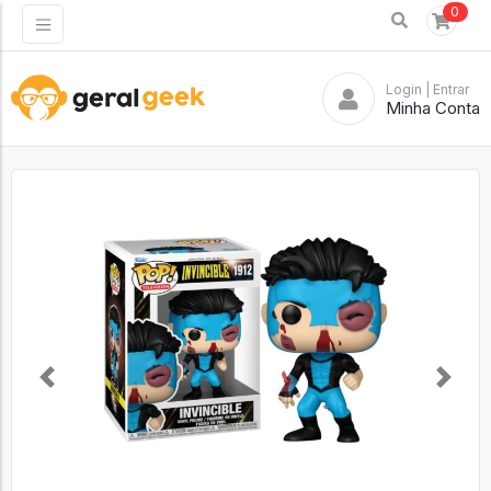
0
Login
| Entrar
Minha Conta
Previous
Next