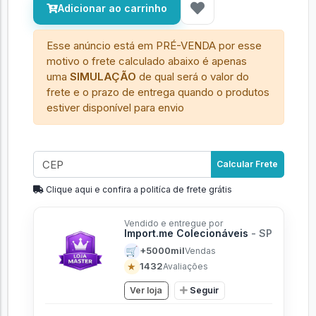
Adicionar ao carrinho
Esse anúncio está em PRÉ-VENDA por esse
motivo o frete calculado abaixo é apenas
uma
SIMULAÇÃO
de qual será o valor do
frete e o prazo de entrega quando o produtos
estiver disponível para envio
Calcular Frete
Clique aqui e confira a politíca de frete grátis
Vendido e entregue por
Import.me Colecionáveis
- SP
🛒
+5000mil
Vendas
★
1432
Avaliações
Ver loja
Seguir