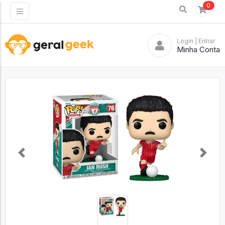
0
Login
| Entrar
Minha Conta
Previous
Next