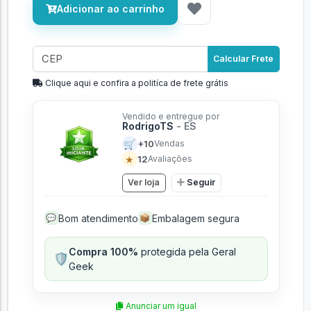
Adicionar ao carrinho
Calcular Frete
Clique aqui e confira a politíca de frete grátis
Vendido e entregue por
RodrigoTS
- ES
🛒
+10
Vendas
★
12
Avaliações
Ver loja
Seguir
Bom atendimento
Embalagem segura
💬
📦
Compra 100%
protegida pela Geral
🛡️
Geek
Anunciar um igual