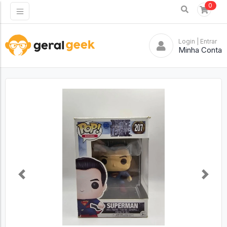
0
Login
| Entrar
Minha Conta
Previous
Next