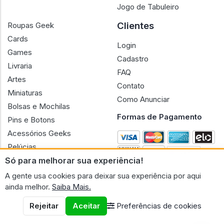
Jogo de Tabuleiro
Clientes
Roupas Geek
Cards
Login
Games
Cadastro
Livraria
FAQ
Artes
Contato
Miniaturas
Como Anunciar
Bolsas e Mochilas
Formas de Pagamento
Pins e Botons
Acessórios Geeks
Pelúcias
Só para melhorar sua experiência!
Bonecas
A gente usa cookies para deixar sua experiência por aqui
ainda melhor.
Saiba Mais.
Rejeitar
Aceitar
Preferências de cookies
CNPJ n.º 30.220.458/0001-17 - GERAL GEEK PORTAL ELETRONICO