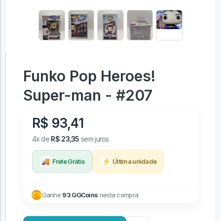
Funko Pop Heroes!
Super-man - #207
R$ 93,41
4x de
R$ 23,35
sem juros
🚚
⚡
Frete Grátis
Última unidade
Ganhe
93 GGCoins
nesta compra