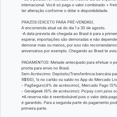
internacional. Você só paga o valor combinado + fre
ter alteração conforme o dólar e disponibilidade.
PRAZOS:(EXCETO PARA PRÉ-VENDAS).
A encomenda atual vai do dia 1 a 30 de agosto.
-A data prevista de chegada ao Brasil é para a prime
esperar, importações são demoradas e não depende
demorar mais ou menos, por isso não recomendamo
aniversários por exemplo. Chegando ao Brasil te avi
PAGAMENTOS: Metade antecipado para efetuar o ped
pronta para envio no Brasil.
Sem Acréscimo: Depósito/Transferência bancária par
R$100), 1x no cartão ou saldo no App do Mercado 
- PagSeguro(4% de acréscimo), Mercado Pago (5%
- Geralgeek (6% de acréscimo): Picpay com juros ou
*A reserva não é reembolsável pois o valor dela pa
é garantido. Para a segunda parte do pagamento po
primeira parte.