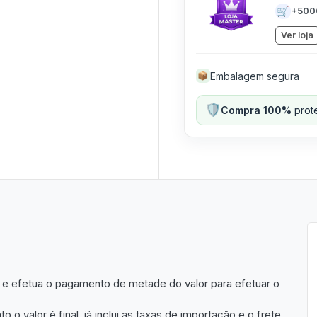
🛒
+500
Ver loja
Embalagem segura
📦
🛡️
Compra 100%
prote
 e efetua o pagamento de metade do valor para efetuar o
 valor é final, já inclui as taxas de importação e o frete