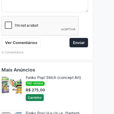
Ver Comentários
Enviar
0 Comentários
Mais Anúncios
Funko Pop! Stitch (concept Art)
PRÉ-VENDA
R$ 275,00
Carrinho
Funko Pop! H.e.r.b.i.e. (fantasti