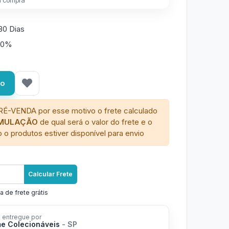
a compra
80 Dias
50%
ho
RÉ-VENDA por esse motivo o frete calculado
IMULAÇÃO
de qual será o valor do frete e o
 o produtos estiver disponível para envio
Calcular Frete
a de frete grátis
 entregue por
me Colecionáveis
- SP