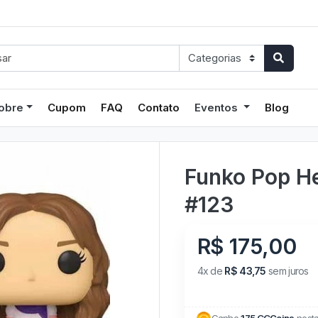
obre
Cupom
FAQ
Contato
Eventos
Blog
Funko Pop H
#123
R$ 175,00
4x de
R$ 43,75
sem juros