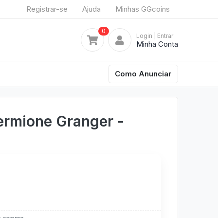
Registrar-se
Ajuda
Minhas GGcoins
0
Login
| Entrar
Minha Conta
Como Anunciar
ermione Granger -