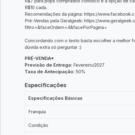
R$7 para pops comprados conosco e a opção de caix
R$10 cada.
Recomendações da página: https://www.facebook.c
Pré-Vendas pela Geralgeek: https://www.geralgeek.c
filtro=&faceOrdem=4&facePorPagina=
Concordando com o texto basta escolher a melhor f
dúvida extra só perguntar :)
PRÉ-VENDA*
Previsão de Entrega:
Fevereiro/2027
Taxa de Antecipação:
50%
Especificações
Especificações Básicas
Franquia
Condição