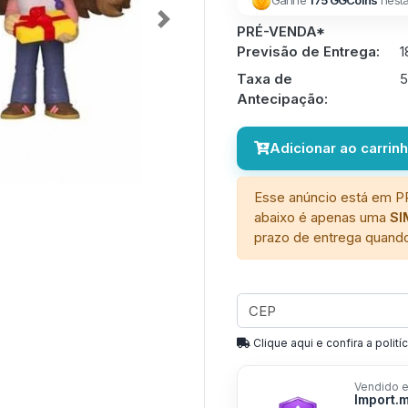
Ganhe
175 GGCoins
nest
Next
PRÉ-VENDA*
Previsão de Entrega:
1
Taxa de
Antecipação:
Adicionar ao carrin
Esse anúncio está em P
abaixo é apenas uma
S
prazo de entrega quando
Clique aqui e confira a politíc
Vendido e
Import.