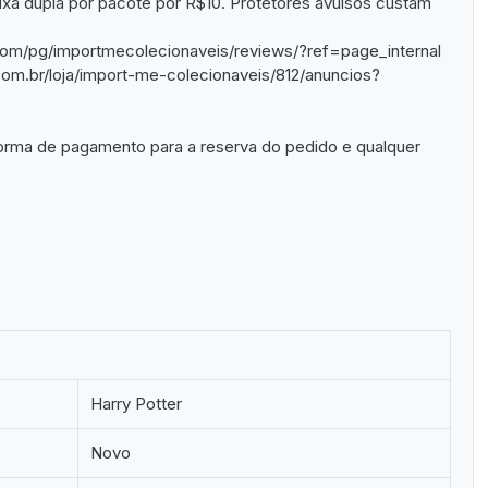
a dupla por pacote por R$10. Protetores avulsos custam
om/pg/importmecolecionaveis/reviews/?ref=page_internal
om.br/loja/import-me-colecionaveis/812/anuncios?
orma de pagamento para a reserva do pedido e qualquer
Harry Potter
Novo