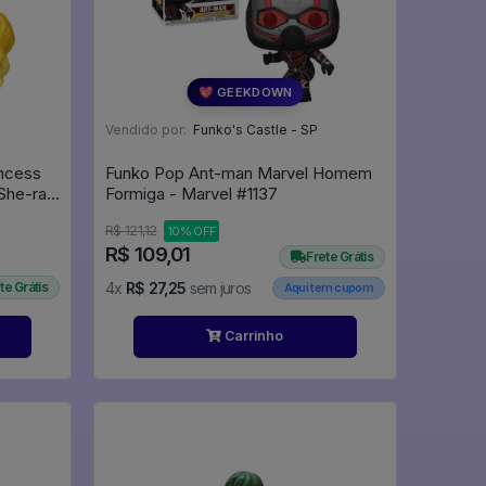
💖 GEEKDOWN
Vendido por:
Funko's Castle - SP
incess
Funko Pop Ant-man Marvel Homem
She-ra
Formiga - Marvel #1137
R$ 121,12
10% OFF
R$ 109,01
Frete Grátis
te Grátis
4x
R$ 27,25
sem juros
Aqui tem cupom
Carrinho