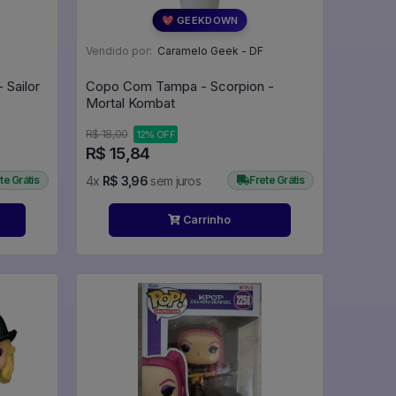
💖 GEEKDOWN
Vendido por:
Caramelo Geek - DF
 Sailor
Copo Com Tampa - Scorpion -
Mortal Kombat
R$ 18,00
12% OFF
R$ 15,84
te Grátis
4x
R$ 3,96
sem juros
Frete Grátis
Carrinho