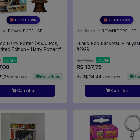
💖 GEEKDOWN
💖 GEEKDOWN
por:
ROVANI POPS - SP
Vendido por:
ROVANI POPS - SP
op Harry Potter (9500 Pcs)
Funko Pop Bankotsu - Inuyas
#179 Limited Edition - Harry Potter #1
#1929
0
R$ 145,00
5% OFF
5% OFF
7,00
R$ 137,75
9,25
sem juros
Frete Grátis
4x
R$ 34,44
sem juros
Fre
Carrinho
Carrinho