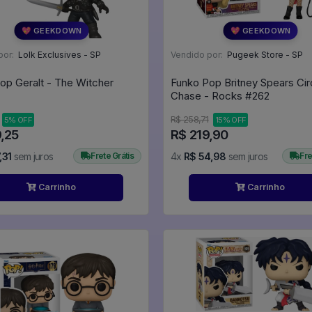
💖 GEEKDOWN
💖 GEEKDOWN
por:
Lolk Exclusives - SP
Vendido por:
Pugeek Store - SP
op Geralt - The Witcher
Funko Pop Britney Spears Ci
Chase - Rocks #262
R$ 258,71
5% OFF
15% OFF
,25
R$ 219,90
,31
sem juros
Frete Grátis
4x
R$ 54,98
sem juros
Fre
Carrinho
Carrinho