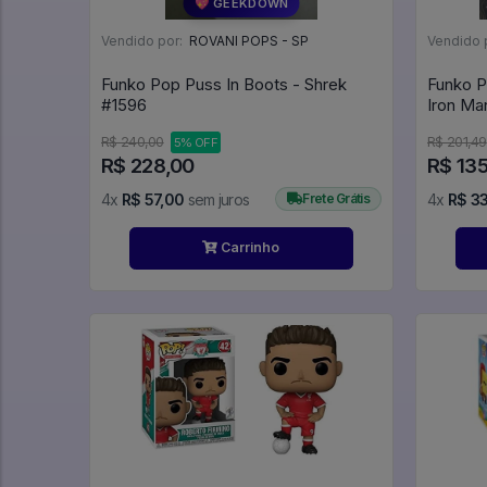
💖 GEEKDOWN
Vendido por:
ROVANI POPS - SP
Vendido 
Funko Pop Puss In Boots - Shrek
Funko P
#1596
R$ 240,00
R$ 201,49
5% OFF
R$ 228,00
R$ 13
4x
R$ 57,00
sem juros
Frete Grátis
4x
R$ 33
Carrinho