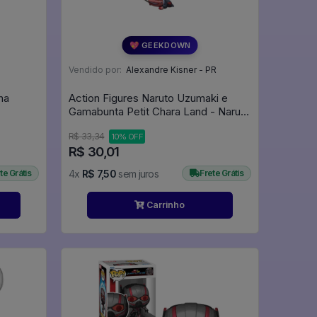
💖 GEEKDOWN
Vendido por:
Alexandre Kisner - PR
ha
Action Figures Naruto Uzumaki e
Gamabunta Petit Chara Land - Naruto
Shippuden: Kuchiyose no Jutsu
R$ 33,34
10% OFF
Dattebayo! - Naruto Shippuden
R$ 30,01
te Grátis
4x
R$ 7,50
sem juros
Frete Grátis
Carrinho