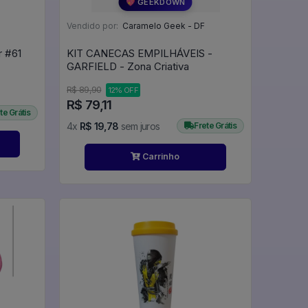
💖 GEEKDOWN
Vendido por:
Caramelo Geek - DF
Moaning Myrtle - Harry Potter #61
KIT CANECAS EMPILHÁVEIS -
GARFIELD - Zona Criativa
R$ 89,90
12% OFF
R$ 79,11
te Grátis
4x
R$ 19,78
sem juros
Frete Grátis
Carrinho