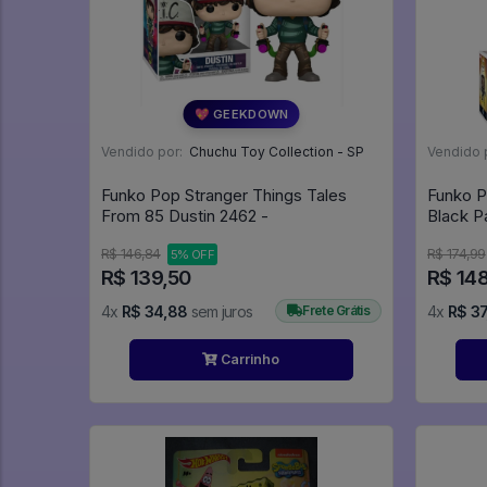
💖 GEEKDOWN
Vendido por:
Chuchu Toy Collection - SP
Vendido 
Funko Pop Stranger Things Tales
Funko P
From 85 Dustin 2462 -
R$ 146,84
R$ 174,99
5% OFF
R$ 139,50
R$ 14
4x
R$ 34,88
sem juros
Frete Grátis
4x
R$ 37
Carrinho