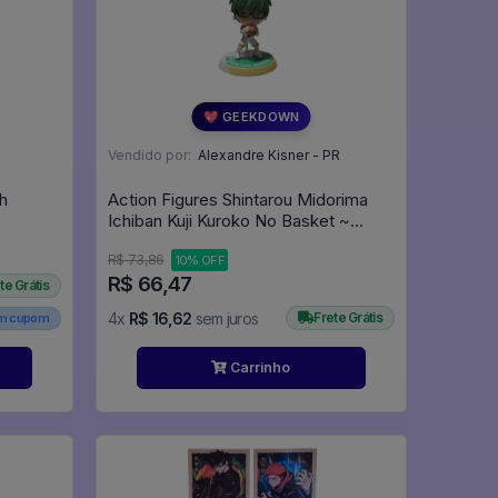
💖 GEEKDOWN
Vendido por:
Alexandre Kisner - PR
h
Action Figures Shintarou Midorima
Ichiban Kuji Kuroko No Basket ~
Shoutoku & Touou Gakuen - Kuroko
R$ 73,86
10% OFF
No Basket
R$ 66,47
te Grátis
4x
R$ 16,62
sem juros
Frete Grátis
em cupom
Carrinho