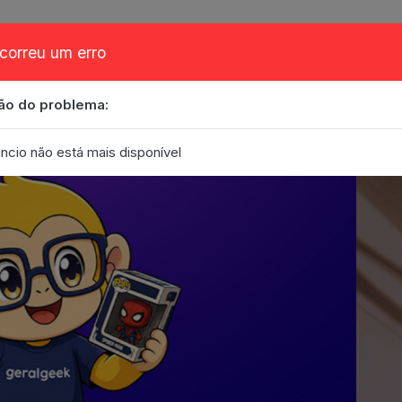
correu um erro
ão do problema:
obre
Cupom
FAQ
Contato
Eventos
Blog
ncio não está mais disponível