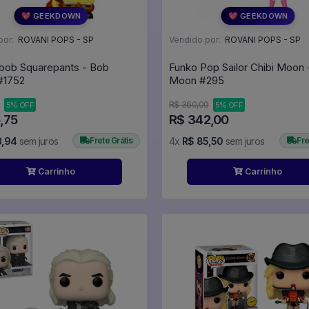
💖 GEEKDOWN
💖 GEEKDOWN
por:
ROVANI POPS - SP
Vendido por:
ROVANI POPS - SP
bob Squarepants - Bob
Funko Pop Sailor Chibi Moon -
ponja #1752
Moon #295
R$ 360,00
5% OFF
5% OFF
,75
R$ 342,00
3,94
sem juros
Frete Grátis
4x
R$ 85,50
sem juros
Fre
Carrinho
Carrinho