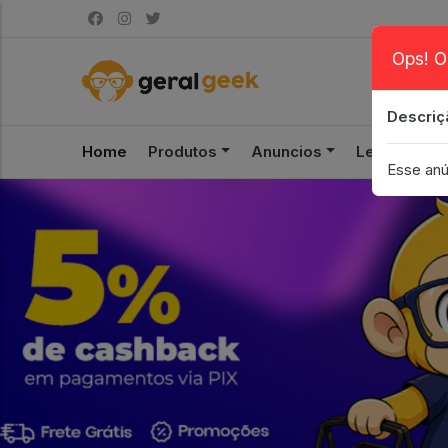
Ops! O
Descriç
Home
Produtos
Anuncios
Leilão
S
Esse anú