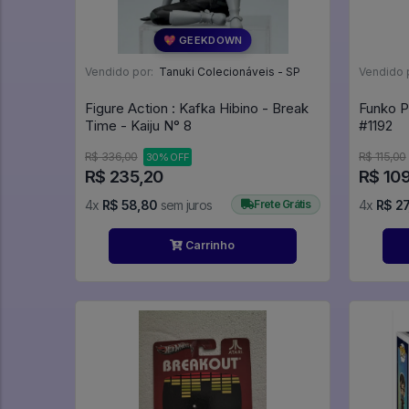
💖 GEEKDOWN
Vendido por:
Tanuki Colecionáveis - SP
Vendido 
Figure Action : Kafka Hibino - Break
Funko P
Time - Kaiju N° 8
#1192
R$ 336,00
R$ 115,00
30% OFF
R$ 235,20
R$ 109
4x
R$ 58,80
sem juros
Frete Grátis
4x
R$ 27
Carrinho