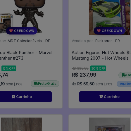
💖 GEEKDOWN
💖 GEEKDOWN
por:
MDT Colecionáveis - DF
Vendido por:
Funkorror - PR
op Black Panther - Marvel
Action Figures Hot Wheels $t
Black Panther #273
Mustang 2007 - Hot Wheels
R$ 339,99
15% OFF
30% OFF
8,74
R$ 237,99
Fre
,19
sem juros
Frete Grátis
4x
R$ 59,50
sem juros
Aqui t
Carrinho
Carrinho