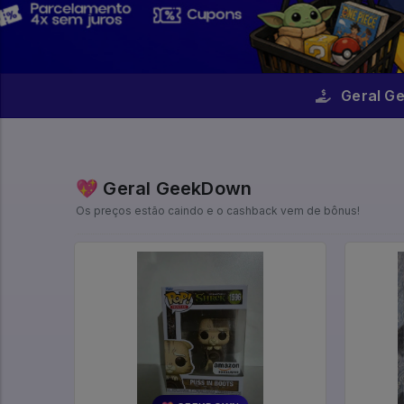
Geral G
💖 Geral GeekDown
Os preços estão caindo e o cashback vem de bônus!