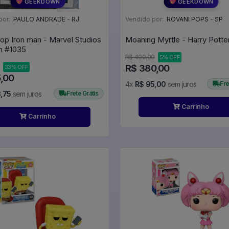
💖 GEEKDOWN
💖 GEEKDOWN
por:
PAULO ANDRADE - RJ
Vendido por:
ROVANI POPS - SP
op Iron man - Marvel Studios
Iron Man #1035
R$ 400,00
5% OFF
R$ 380,00
33% OFF
5,00
4x
R$ 95,00
sem juros
Fre
,75
sem juros
Frete Grátis
Carrinho
Carrinho