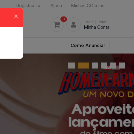
Registrar-se
Ajuda
Minhas GGcoins
×
0
Login
| Entrar
Minha Conta
Como Anunciar