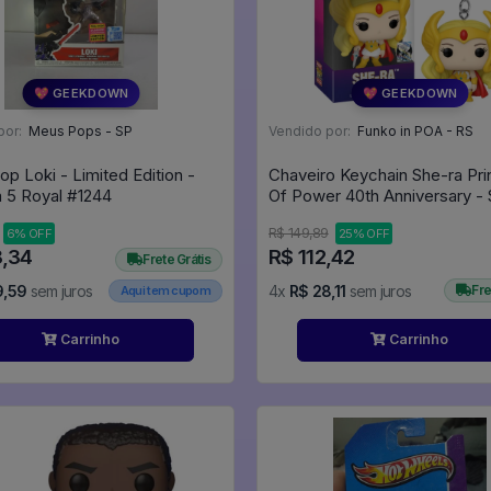
💖 GEEKDOWN
💖 GEEKDOWN
por:
Meus Pops - SP
Vendido por:
Funko in POA - RS
p Loki - Limited Edition -
Chaveiro Keychain She-ra Pr
Persona 5 Royal #1244
Of Power 40th Anniversary - 
(83495) - Animation
R$ 149,89
6% OFF
25% OFF
8,34
R$ 112,42
Frete Grátis
9,59
sem juros
4x
R$ 28,11
sem juros
Fre
Aqui tem cupom
Carrinho
Carrinho