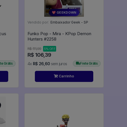
💖 GEEKDOWN
Vendido por:
Embaixador Geek - SP
rcus
Funko Pop - Mira - KPop Demon
Hunters #2258
R$ 111,99
5% OFF
R$ 106,39
te Grátis
4x
R$ 26,60
sem juros
Frete Grátis
Carrinho