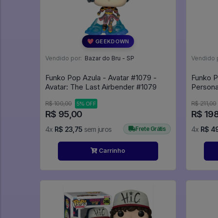
💖 GEEKDOWN
Vendido por:
Bazar do Bru - SP
Vendido 
Funko Pop Azula - Avatar #1079 -
Funko Po
Avatar: The Last Airbender #1079
R$ 100,00
R$ 211,00
5% OFF
R$ 95,00
R$ 19
4x
R$ 23,75
sem juros
Frete Grátis
4x
R$ 4
Carrinho