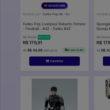
💖 GEEKDOWN
Vendido por:
Funko Pop Nit - RJ
Vendido 
Funko Pop Liverpool Roberto Firmino
Sponge
- Football - #42 - Funko #42
S
R$ 199,90
R$ 185,00
10% OFF
R$ 179,91
R$ 175
4x
R$ 44,98
sem juros
Frete Grátis
4x
R$ 4
Carrinho