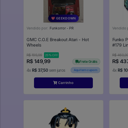
💖 GEEKDOWN
Vendido por:
Funkorror - PR
Vendido 
GMC C.O.E Breakout Atari - Hot
Funko P
Wheels
R$ 199,99
R$ 460,0
25% OFF
R$ 149,99
R$ 43
Frete Grátis
4x
R$ 37,50
sem juros
4x
R$ 10
Aqui tem cupom
Carrinho