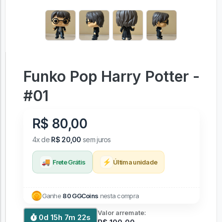
Funko Pop Harry Potter -
#01
R$ 80,00
4x de
R$ 20,00
sem juros
🚚
⚡
Frete Grátis
Última unidade
Ganhe
80 GGCoins
nesta compra
Valor arremate:
0d 15h 7m 21s