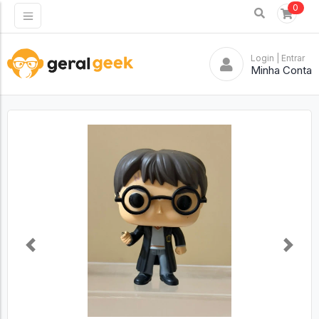
0
Login
| Entrar
Minha Conta
Previous
Next