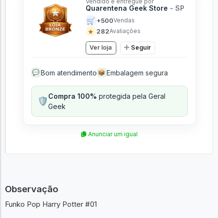
Vendido e entregue por
Quarentena Geek Store
- SP
🛒
+500
Vendas
★
282
Avaliações
Ver loja
Seguir
Bom atendimento
Embalagem segura
💬
📦
Compra 100%
protegida pela Geral
🛡️
Geek
Anunciar um igual
Observação
Funko Pop Harry Potter #01