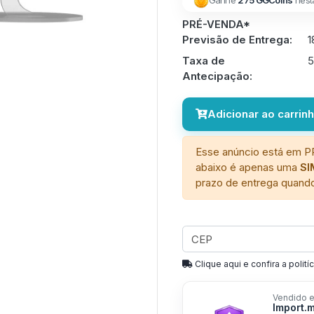
Ganhe
275 GGCoins
nest
PRÉ-VENDA*
Previsão de Entrega:
1
Taxa de
Antecipação:
Adicionar ao carrin
Esse anúncio está em P
abaixo é apenas uma
S
prazo de entrega quando
Clique aqui e confira a politíc
Vendido e
Import.