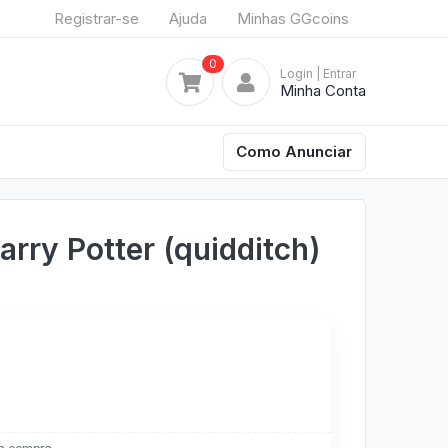
Registrar-se
Ajuda
Minhas GGcoins
0
Login
| Entrar
Minha Conta
Como Anunciar
arry Potter (quidditch)