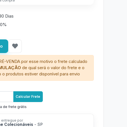
a compra
80 Dias
50%
ho
RÉ-VENDA por esse motivo o frete calculado
IMULAÇÃO
de qual será o valor do frete e o
 o produtos estiver disponível para envio
Calcular Frete
a de frete grátis
 entregue por
me Colecionáveis
- SP