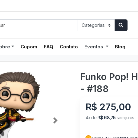
obre
Cupom
FAQ
Contato
Eventos
Blog
Funko Pop! H
- #188
R$ 275,00
4x de
R$ 68,75
sem juros
Next