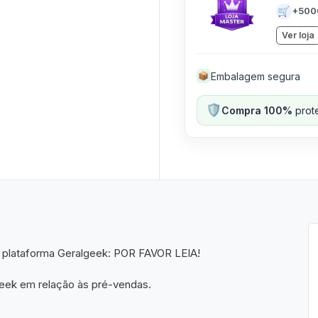
🛒
+500
Ver loja
Embalagem segura
📦
🛡️
Compra 100%
prote
plataforma Geralgeek: POR FAVOR LEIA!
Geek em relação às pré-vendas.