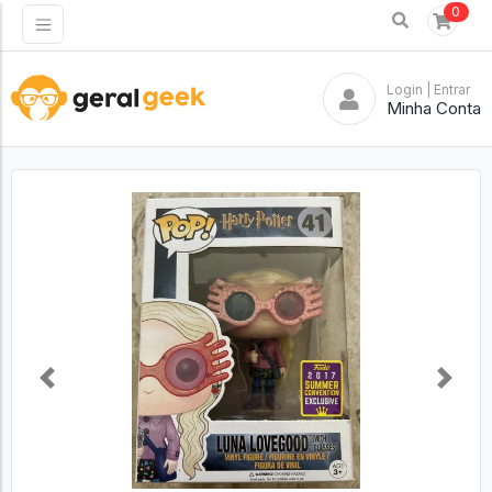
0
Login
| Entrar
Minha Conta
Previous
Next