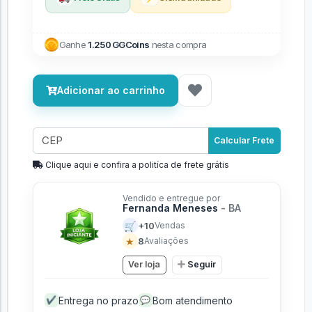
Ganhe
1.250 GGCoins
nesta compra
Adicionar ao carrinho
Calcular Frete
Clique aqui e confira a politíca de frete grátis
Vendido e entregue por
Fernanda Meneses
- BA
🛒
+10
Vendas
★
8
Avaliações
Ver loja
Seguir
Entrega no prazo
Bom atendimento
✔
💬