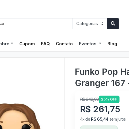
obre
Cupom
FAQ
Contato
Eventos
Blog
Funko Pop Ha
Granger 167 
R$ 349,00
25% OFF
R$ 261,75
4x de
R$ 65,44
sem juros