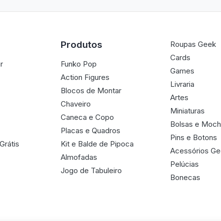
Produtos
Roupas Geek
Cards
r
Funko Pop
Games
Action Figures
Livraria
Blocos de Montar
Artes
Chaveiro
Miniaturas
Caneca e Copo
Bolsas e Moch
Placas e Quadros
Pins e Botons
Grátis
Kit e Balde de Pipoca
Acessórios G
Almofadas
Pelúcias
Jogo de Tabuleiro
Bonecas