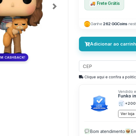
🚚
Frete Grátis
Next
Ganhe
262 GGCoins
nest
Adicionar ao carrin
OM CASHBACK!
Clique aqui e confira a politíc
Vendido e
Funko i
🛒
+200
Ver loja
Bom atendimento
Em
💬
📦