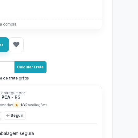
a compra
ho
Calcular Frete
a de frete grátis
 entregue por
n POA
- RS
★
182
Vendas
Avaliações
Seguir
balagem segura