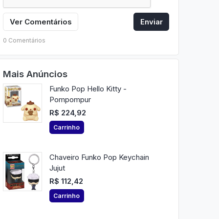
Ver Comentários
Enviar
0 Comentários
Mais Anúncios
Funko Pop Hello Kitty -
Pompompur
R$ 224,92
Carrinho
Chaveiro Funko Pop Keychain
Jujut
R$ 112,42
Carrinho