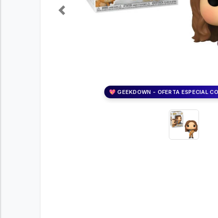
Previous
💖 GEEKDOWN - OFERTA ESPECIAL C