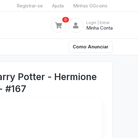
Registrar-se
Ajuda
Minhas GGcoins
0
Login
| Entrar
Minha Conta
Como Anunciar
rry Potter - Hermione
- #167