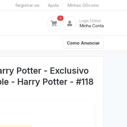
Registrar-se
Ajuda
Minhas GGcoins
0
Login
| Entrar
Minha Conta
Como Anunciar
rry Potter - Exclusivo
e - Harry Potter - #118