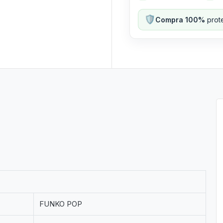
🛡️
Compra 100%
prote
FUNKO POP