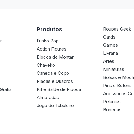
Produtos
Roupas Geek
Cards
r
Funko Pop
Games
Action Figures
Livraria
Blocos de Montar
Artes
Chaveiro
Miniaturas
Caneca e Copo
Bolsas e Moch
Placas e Quadros
Pins e Botons
Grátis
Kit e Balde de Pipoca
Acessórios G
Almofadas
Pelúcias
Jogo de Tabuleiro
Bonecas