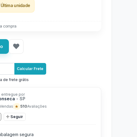
Última unidade
a compra
ho
Calcular Frete
a de frete grátis
 entregue por
Fonseca
- SP
★
510
Vendas
Avaliações
Seguir
balagem segura