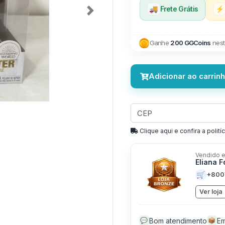
🚚
Frete Grátis
⚡
Next
Ganhe
200 GGCoins
nest
Adicionar ao carrin
Clique aqui e confira a politíc
Vendido e
Eliana 
🛒
+800
Ver loja
Bom atendimento
Em
💬
📦