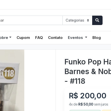
obre
Cupom
FAQ
Contato
Eventos
Blog
Funko Pop Ha
Barnes & Nobl
- #118
R$ 200,00
4x de
R$ 50,00
sem juros