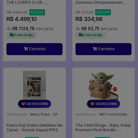
THE LOSER'S CLUB -
Zoukeiou Choujoukessen
COLEÇÃO COMPLETA COM 7
Banpresto - One Piece
PERSONAGENS - IT A Coisa #1
R$ 4.999,00
R$ 372,20
10% OFF
10% OFF
R$ 4.499,10
R$ 334,98
4x
R$ 1.124,78
sem juros
4x
R$ 83,75
sem juros
Frete Grátis
Frete Grátis
Carrinho
Carrinho
💖 GEEKDOWN
💖 GEEKDOWN
Vendido por:
Meus Pops - SP
Vendido por:
MDT Colecionáveis - DF
Funko Pop Diablo (detalhes Na
The Child (Grogu - Baby Yoda)
Caixa) - Suicide Squad #103
Premium Plush Bundle -
StarStar Wars: The