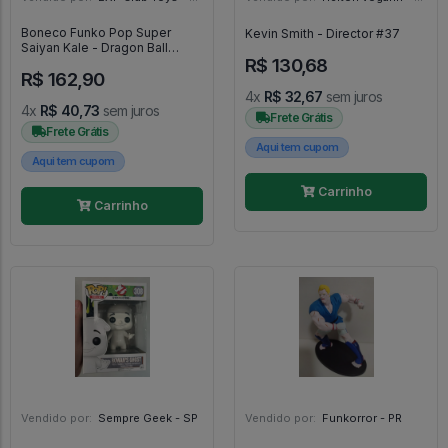
Boneco Funko Pop Super
Kevin Smith - Director #37
Saiyan Kale - Dragon Ball
R$ 130,68
Super #815
R$ 162,90
4x
R$ 32,67
sem juros
4x
R$ 40,73
sem juros
Frete Grátis
Frete Grátis
Aqui tem cupom
Aqui tem cupom
Carrinho
Carrinho
Vendido por:
Sempre Geek - SP
Vendido por:
Funkorror - PR