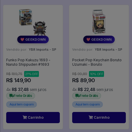
💖 GEEKDOWN
💖 GEEKDOWN
Vendido por:
YBR Imports - SP
Vendido por:
YBR Imports - SP
Funko Pop Kakuzu 1693 -
Pocket Pop Keychain Boruto
Naruto Shippuden #1693
Uzumaki - Boruto
R$ 189,75
R$ 99,89
21% OFF
10% OFF
R$ 149,90
R$ 89,90
4x
R$ 37,48
sem juros
4x
R$ 22,48
sem juros
Frete Grátis
Frete Grátis
Aqui tem cupom
Aqui tem cupom
Carrinho
Carrinho