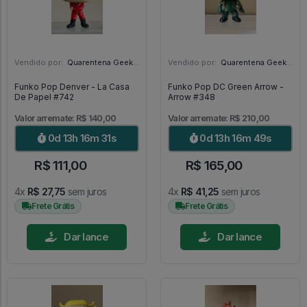
Vendido por:
Quarentena Geek Store - SP
Vendido por:
Quarentena Geek Store - SP
Funko Pop Denver - La Casa
Funko Pop DC Green Arrow -
De Papel #742
Arrow #348
Valor arremate: R$ 140,00
Valor arremate: R$ 210,00
0d 13h 16m 30s
0d 13h 16m 48s
R$ 111,00
R$ 165,00
4x
R$ 27,75
sem juros
4x
R$ 41,25
sem juros
Frete Grátis
Frete Grátis
Dar lance
Dar lance