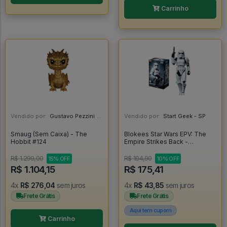
Carrinho
Vendido por:
Gustavo Pezzini - MG
Vendido por:
Start Geek - SP
Smaug (Sem Caixa) - The
Blokees Star Wars EPV: The
Hobbit #124
Empire Strikes Back -
Stormtrooper - Blokees
R$ 1.299,00
R$ 194,90
15% OFF
10% OFF
R$ 1.104,15
R$ 175,41
4x
R$ 276,04
sem juros
4x
R$ 43,85
sem juros
Frete Grátis
Frete Grátis
Aqui tem cupom
Carrinho