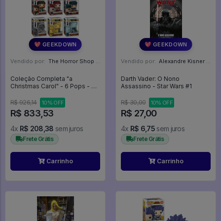
💖 GEEKDOWN
💖 GEEKDOWN
Vendido por:
The Horror Shop - Colecionáveis - MG
Vendido por:
Alexandre Kisner - PR
Coleção Completa "a
Darth Vader: O Nono
Christmas Carol" - 6 Pops - A
Assassino - Star Wars #1
Christmas Carol #40
R$ 926,14
R$ 30,00
10% OFF
10% OFF
R$ 833,53
R$ 27,00
4x
R$ 208,38
sem juros
4x
R$ 6,75
sem juros
Frete Grátis
Frete Grátis
Carrinho
Carrinho