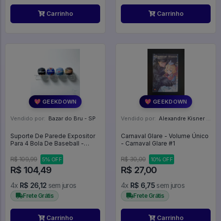
Carrinho
Carrinho
💖 GEEKDOWN
💖 GEEKDOWN
Vendido por:
Bazar do Bru - SP
Vendido por:
Alexandre Kisner - PR
Suporte De Parede Expositor
Carnaval Glare - Volume Único
Para 4 Bola De Baseball -
- Carnaval Glare #1
Expositor
R$ 109,99
R$ 30,00
5% OFF
10% OFF
R$ 104,49
R$ 27,00
4x
R$ 26,12
sem juros
4x
R$ 6,75
sem juros
Frete Grátis
Frete Grátis
Carrinho
Carrinho