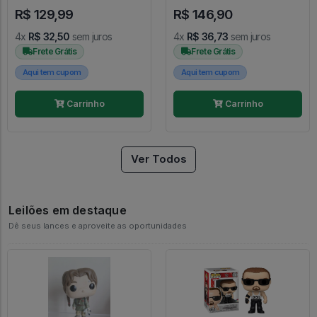
#1355
#1249
R$ 129,99
R$ 146,90
4x
R$ 32,50
sem juros
4x
R$ 36,73
sem juros
Frete Grátis
Frete Grátis
Aqui tem cupom
Aqui tem cupom
Carrinho
Carrinho
Ver Todos
Leilões em destaque
Dê seus lances e aproveite as oportunidades