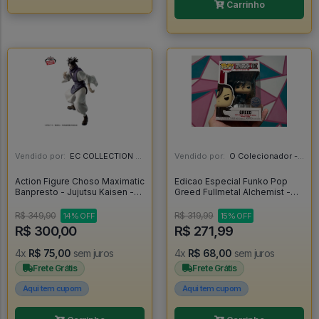
Carrinho
Vendido por:
EC COLLECTION - SP
Vendido por:
O Colecionador - SP
Action Figure Choso Maximatic
Edicao Especial Funko Pop
Banpresto - Jujutsu Kaisen -
Greed Fullmetal Alchemist -
Jujutsu Kaisen
Fullmetal Alchemist #1180
R$ 349,90
R$ 319,99
14% OFF
15% OFF
R$ 300,00
R$ 271,99
4x
R$ 75,00
sem juros
4x
R$ 68,00
sem juros
Frete Grátis
Frete Grátis
Aqui tem cupom
Aqui tem cupom