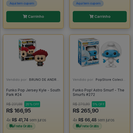
Aqui tem cupom
Aqui tem cupom
Carrinho
Carrinho
Vendido por:
BRUNO DE ANDRADE CLEMENTE - SC
Vendido por:
PopStore Colecionáveis - MG
Funko Pop Jersey Kyle - South
Funko Pop! Astro Smurf - The
Park #24
Smurfs #272
R$ 231,88
R$ 279,89
28% OFF
5% OFF
R$ 166,95
R$ 265,90
4x
R$ 41,74
sem juros
4x
R$ 66,48
sem juros
Frete Grátis
Frete Grátis