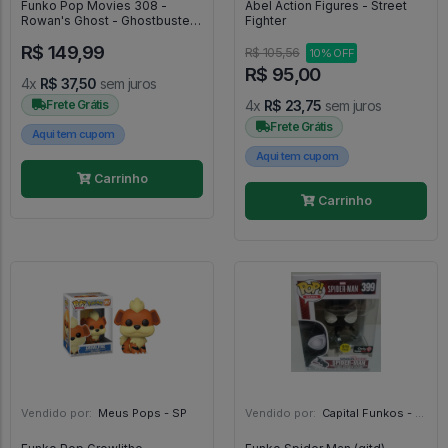
Funko Pop Movies 308 -
Abel Action Figures - Street
Rowan's Ghost - Ghostbusters
Fighter
#308
R$ 149,99
R$ 105,56
10% OFF
R$ 95,00
4x
R$ 37,50
sem juros
Frete Grátis
4x
R$ 23,75
sem juros
Frete Grátis
Aqui tem cupom
Aqui tem cupom
Carrinho
Carrinho
Vendido por:
Meus Pops - SP
Vendido por:
Capital Funkos - DF