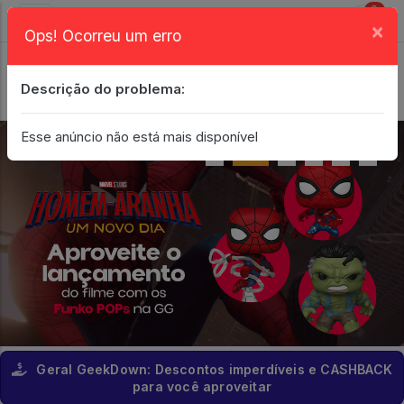
0
×
Ops! Ocorreu um erro
Login
| Entrar
Descrição do problema:
Minha Conta
Esse anúncio não está mais disponível
Geral GeekDown: Descontos imperdíveis e CASHBACK
para você aproveitar