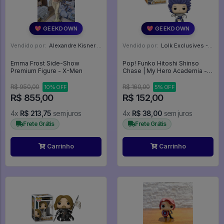
💖 GEEKDOWN
💖 GEEKDOWN
Vendido por:
Alexandre Kisner - PR
Vendido por:
Lolk Exclusives - SP
Emma Frost Side-Show
Pop! Funko Hitoshi Shinso
Premium Figure - X-Men
Chase | My Hero Academia -
My Hero Academia #1353
R$ 950,00
R$ 160,00
10% OFF
5% OFF
R$ 855,00
R$ 152,00
4x
R$ 213,75
sem juros
4x
R$ 38,00
sem juros
Frete Grátis
Frete Grátis
Carrinho
Carrinho