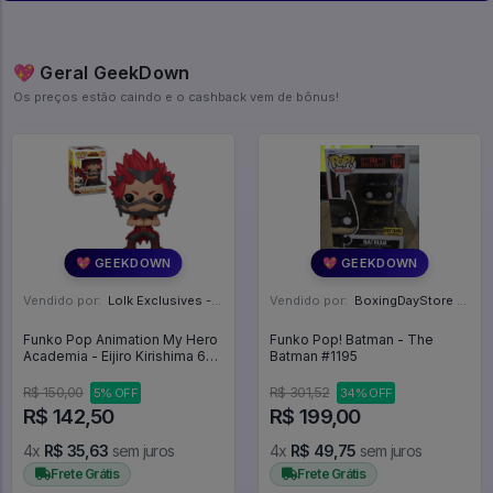
💖 Geral GeekDown
Os preços estão caindo e o cashback vem de bônus!
💖 GEEKDOWN
💖 GEEKDOWN
Vendido por:
Lolk Exclusives - SP
Vendido por:
BoxingDayStore - GO
Funko Pop Animation My Hero
Funko Pop! Batman - The
Academia - Eijiro Kirishima 606
Batman #1195
- Animation #606
R$ 150,00
R$ 301,52
5% OFF
34% OFF
R$ 142,50
R$ 199,00
4x
R$ 35,63
sem juros
4x
R$ 49,75
sem juros
Frete Grátis
Frete Grátis