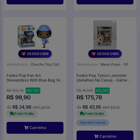
💖 GEEKDOWN
💖 GEEKDOWN
Vendido por:
Chuchu Toy Collection - SP
Vendido por:
Meus Pops - SP
Funko Pop Pan Am
Funko Pop Tyrion Lannister
Stewardess With Blue Bag 141
(detalhes Na Caixa) - Game Of
- PAN AM STEWARDESS #141
Thrones #92
R$ 109,78
R$ 187,00
9% OFF
6% OFF
R$ 99,90
R$ 175,78
4x
R$ 24,98
sem juros
4x
R$ 43,95
sem juros
Frete Grátis
Frete Grátis
Aqui tem cupom
Carrinho
Carrinho