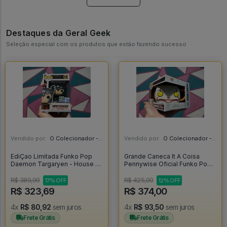
Destaques da Geral Geek
Seleção especial com os produtos que estão fazendo sucesso
Vendido por:
O Colecionador - SP
Vendido por:
O Colecionador - SP
EdiÇao Limitada Funko Pop
Grande Caneca It A Coisa
Daemon Targaryen - House Of
Pennywise Oficial Funko Pop -
The Dragon #11
IT A Coisa
R$ 389,99
R$ 425,00
17% OFF
12% OFF
R$ 323,69
R$ 374,00
4x
R$ 80,92
sem juros
4x
R$ 93,50
sem juros
Frete Grátis
Frete Grátis