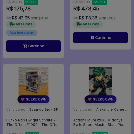
Mandalorian
R$ 187,00
R$ 557,00
6% OFF
15% OFF
R$ 175,78
R$ 473,45
4x
R$ 43,95
sem juros
4x
R$ 118,36
sem juros
Frete Grátis
Frete Grátis
Aqui tem cupom
Carrinho
Carrinho
💖 GEEKDOWN
💖 GEEKDOWN
Vendido por:
Bazar do Bru - SP
Vendido por:
Alexandre Kisner - PR
Funko Pop Dwight Schrute -
Action Figure Izuku Midoriya
The Office #1009 - The Office
Bwfc Super Master Stars Piece
#1009
Bandai - My Hero Academia