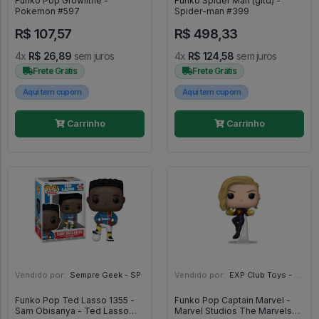
Funko Pop Growlithe -
Funko Spider Man (gitd) -
Pokemon #597
Spider-man #399
R$ 107,57
R$ 498,33
4x
R$ 26,89
sem juros
4x
R$ 124,58
sem juros
Frete Grátis
Frete Grátis
Aqui tem cupom
Aqui tem cupom
Carrinho
Carrinho
Vendido por:
Sempre Geek - SP
Vendido por:
EXP Club Toys - SP
Funko Pop Ted Lasso 1355 -
Funko Pop Captain Marvel -
Sam Obisanya - Ted Lasso
Marvel Studios The Marvels