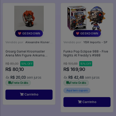
💖 GEEKDOWN
💖 GEEKDOWN
Vendido por:
Alexandre Kisner - PR
Vendido por:
YBR Imports - SP
Groarg Gamel Krosmaster
Funko Pop Eclipse 988 - Five
Arena Mini Figure Ankama
Nights At Freddy's #988
4,5cm Com Carta - Krosmaster
Arena
R$ 89,00
R$ 199,88
10% OFF
15% OFF
R$ 80,10
R$ 169,90
4x
R$ 20,03
sem juros
4x
R$ 42,48
sem juros
Frete Grátis
Frete Grátis
Aqui tem cupom
Carrinho
Carrinho