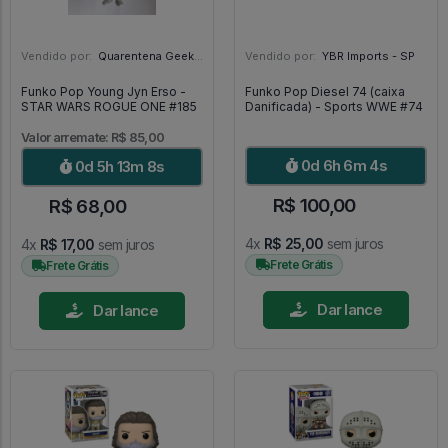
Vendido por:
Quarentena Geek Store - SP
Vendido por:
YBR Imports - SP
Funko Pop Young Jyn Erso -
Funko Pop Diesel 74 (caixa
STAR WARS ROGUE ONE #185
Danificada) - Sports WWE #74
Valor arremate: R$ 85,00
0d 6h 6m 3s
0d 5h 13m 7s
R$ 100,00
R$ 68,00
4x
R$ 25,00
sem juros
4x
R$ 17,00
sem juros
Frete Grátis
Frete Grátis
Dar lance
Dar lance