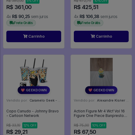
R$ 380,00
R$ 472,79
5% OFF
10% OFF
R$ 361,00
R$ 425,51
4x
R$ 90,25
sem juros
4x
R$ 106,38
sem juros
Frete Grátis
Frete Grátis
Carrinho
Carrinho
💖 GEEKDOWN
💖 GEEKDOWN
Vendido por:
Caramelo Geek - DF
Vendido por:
Alexandre Kisner - PR
Copo Canudo - Johnny Bravo
Action Figure Mr 4 Wcf Vol 16
- Cartoon Network
Figure One Piece Banpresto
8cm - One Piece
R$ 33,19
R$ 75,00
12% OFF
10% OFF
R$ 29,21
R$ 67,50