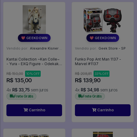
💖 GEEKDOWN
💖 GEEKDOWN
Vendido por:
Alexandre Kisner - PR
Vendido por:
Geek Store - SP
Kantai Collection ~Kan Colle~
Funko Pop Ant Man 1137 -
- Yura - EXQ Figure - Odekake
Marvel #1137
Mode (Bandai Spirits) - Kantai
Collection KanColle
R$ 150,00
R$ 208,81
10% OFF
33% OFF
R$ 135,00
R$ 139,90
4x
R$ 33,75
sem juros
4x
R$ 34,98
sem juros
Frete Grátis
Frete Grátis
Carrinho
Carrinho