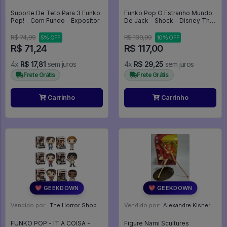
Suporte De Teto Para 3 Funko
Funko Pop O Estranho Mundo
Pop! - Com Fundo - Expositor
De Jack - Shock - Disney The
Nightmare Before Christmas
#407
R$ 74,99
R$ 130,00
5% OFF
10% OFF
R$ 71,24
R$ 117,00
4x
R$ 17,81
sem juros
4x
R$ 29,25
sem juros
Frete Grátis
Frete Grátis
Carrinho
Carrinho
💖 GEEKDOWN
💖 GEEKDOWN
Vendido por:
The Horror Shop - Colecionáveis - MG
Vendido por:
Alexandre Kisner - PR
FUNKO POP - IT A COISA -
Figure Nami Scultures