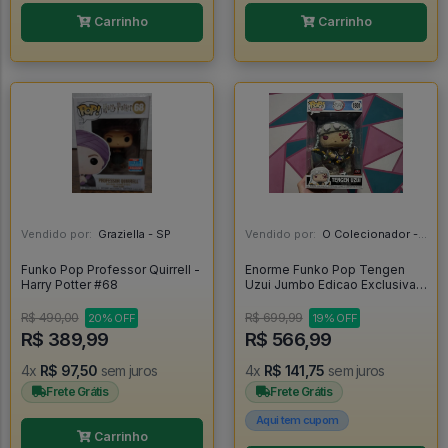
Carrinho
Carrinho
Vendido por:
Graziella - SP
Vendido por:
O Colecionador - SP
Funko Pop Professor Quirrell -
Enorme Funko Pop Tengen
Harry Potter #68
Uzui Jumbo Edicao Exclusiva
Target Con - Demon Slayer
#1801
R$ 490,00
R$ 699,99
20% OFF
19% OFF
R$ 389,99
R$ 566,99
4x
R$ 97,50
sem juros
4x
R$ 141,75
sem juros
Frete Grátis
Frete Grátis
Aqui tem cupom
Carrinho