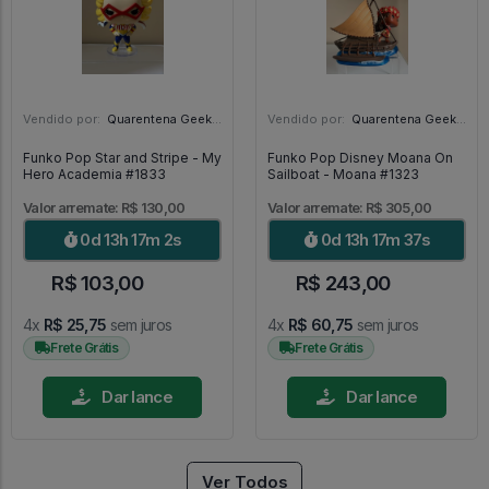
Vendido por:
Quarentena Geek Store - SP
Vendido por:
Quarentena Geek Store - SP
Funko Pop Star and Stripe - My
Funko Pop Disney Moana On
Hero Academia #1833
Sailboat - Moana #1323
Valor arremate: R$ 130,00
Valor arremate: R$ 305,00
0d 13h 17m 1s
0d 13h 17m 36s
R$ 103,00
R$ 243,00
4x
R$ 25,75
sem juros
4x
R$ 60,75
sem juros
Frete Grátis
Frete Grátis
Dar lance
Dar lance
Ver Todos