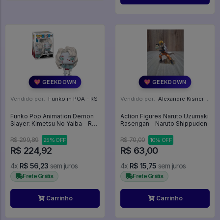
💖 GEEKDOWN
💖 GEEKDOWN
Vendido por:
Funko in POA - RS
Vendido por:
Alexandre Kisner - PR
Funko Pop Animation Demon
Action Figures Naruto Uzumaki
Slayer: Kimetsu No Yaiba - Rui
Rasengan - Naruto Shippuden
(lua Inferior 5) 1307 Anime -
Animation #1307
R$ 299,89
R$ 70,00
25% OFF
10% OFF
R$ 224,92
R$ 63,00
4x
R$ 56,23
sem juros
4x
R$ 15,75
sem juros
Frete Grátis
Frete Grátis
Carrinho
Carrinho