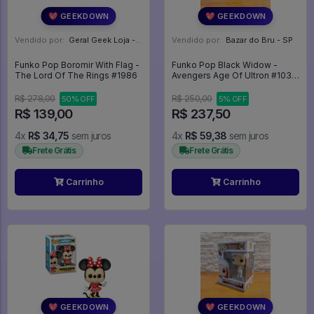
💖 GEEKDOWN
💖 GEEKDOWN
Vendido por:
Geral Geek Loja - SP
Vendido por:
Bazar do Bru - SP
Funko Pop Boromir With Flag -
Funko Pop Black Widow -
The Lord Of The Rings #1986
Avengers Age Of Ultron #103 -
Avengers Age Of Ultron #103
R$ 278,00
R$ 250,00
50% OFF
5% OFF
R$ 139,00
R$ 237,50
4x
R$ 34,75
sem juros
4x
R$ 59,38
sem juros
Frete Grátis
Frete Grátis
Carrinho
Carrinho
💖 GEEKDOWN
💖 GEEKDOWN