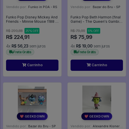
Vendido por:
Funko in POA - RS
Vendido por:
Bazar do Bru - SP
Funko Pop Disney Mickey And
Funko Pop Beth Harmon (final
Friends - Minnie Mouse 1188 -
Game) - The Queen's Gambit
Disney #1188
#1123 - The Queen's Gambit
#1123
R$ 299,88
R$ 79,99
25% OFF
5% OFF
R$ 224,91
R$ 75,99
4x
R$ 56,23
sem juros
4x
R$ 19,00
sem juros
Frete Grátis
Frete Grátis
Carrinho
Carrinho
💖 GEEKDOWN
💖 GEEKDOWN
Vendido por:
Bazar do Bru - SP
Vendido por:
Alexandre Kisner - PR