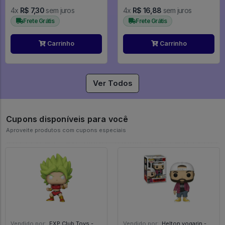
4x
R$ 7,30
sem juros
4x
R$ 16,88
sem juros
Frete Grátis
Frete Grátis
Carrinho
Carrinho
Ver Todos
Cupons disponíveis para você
Aproveite produtos com cupons especiais
Vendido por:
EXP Club Toys - SP
Vendido por:
Helton vogarin - SP