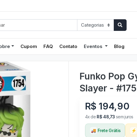
obre
Cupom
FAQ
Contato
Eventos
Blog
Funko Pop G
Slayer - #17
R$ 194,90
4x de
R$ 48,73
sem juros
🚚
Frete Grátis
⚡