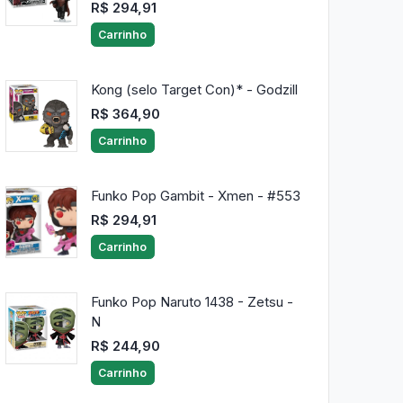
R$ 294,91
Carrinho
Kong (selo Target Con)* - Godzill
R$ 364,90
Carrinho
Funko Pop Gambit - Xmen - #553
R$ 294,91
Carrinho
Funko Pop Naruto 1438 - Zetsu -
N
R$ 244,90
Carrinho