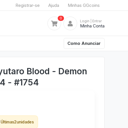
Registrar-se
Ajuda
Minhas GGcoins
0
Login
| Entrar
Minha Conta
Como Anunciar
yutaro Blood - Demon
54 - #1754
Últimas
2
unidades