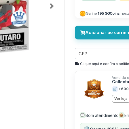
Next
Ganhe
195 GGCoins
nest
Adicionar ao carrin
Clique aqui e confira a politíc
Vendido e
Collect
🛒
+600
Ver loja
Bom atendimento
Em
💬
📦
🛡️