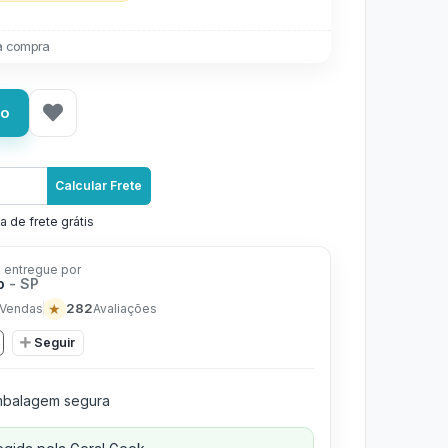
a compra
ho
Calcular Frete
a de frete grátis
 entregue por
io
- SP
★
282
Vendas
Avaliações
Seguir
balagem segura