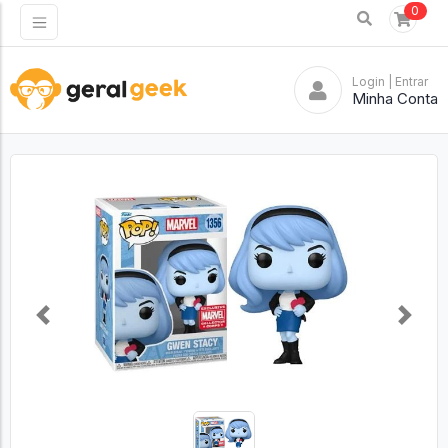
0
Login
| Entrar
Minha Conta
Previous
Next