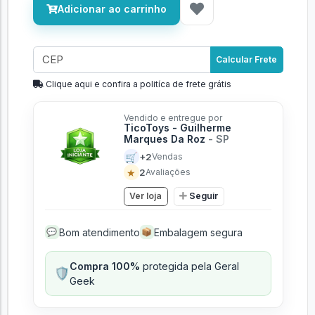
Adicionar ao carrinho
Calcular Frete
Clique aqui e confira a politíca de frete grátis
Vendido e entregue por
TicoToys - Guilherme
Marques Da Roz
- SP
🛒
+2
Vendas
★
2
Avaliações
Ver loja
Seguir
Bom atendimento
Embalagem segura
💬
📦
Compra 100%
protegida pela Geral
🛡️
Geek