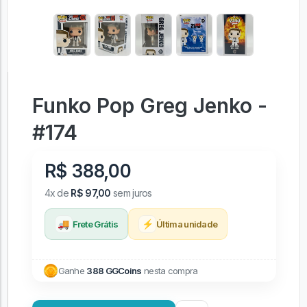
Funko Pop Greg Jenko -
#174
R$ 388,00
4x de
R$ 97,00
sem juros
🚚
⚡
Frete Grátis
Última unidade
Ganhe
388 GGCoins
nesta compra