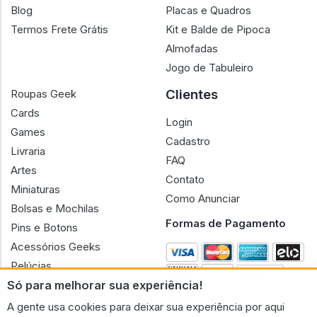
Blog
Placas e Quadros
Termos Frete Grátis
Kit e Balde de Pipoca
Almofadas
Jogo de Tabuleiro
Clientes
Roupas Geek
Cards
Login
Games
Cadastro
Livraria
FAQ
Artes
Contato
Miniaturas
Como Anunciar
Bolsas e Mochilas
Formas de Pagamento
Pins e Botons
Acessórios Geeks
Pelúcias
Só para melhorar sua experiência!
Bonecas
A gente usa cookies para deixar sua experiência por aqui