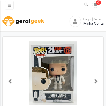
0
Login
| Entrar
Minha Conta
Previous
Next