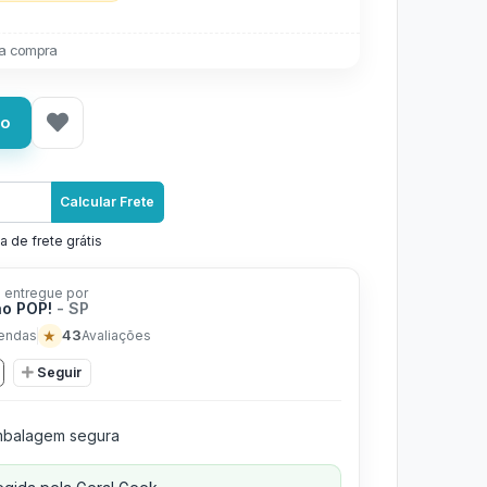
a compra
ho
Calcular Frete
a de frete grátis
 entregue por
ão POP!
- SP
★
43
endas
Avaliações
Seguir
balagem segura