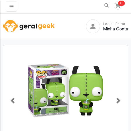
0
Login
| Entrar
Minha Conta
Previous
Next