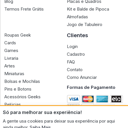
Blog
Placas e Quadros
Termos Frete Grátis
Kit e Balde de Pipoca
Almofadas
Jogo de Tabuleiro
Clientes
Roupas Geek
Cards
Login
Games
Cadastro
Livraria
FAQ
Artes
Contato
Miniaturas
Como Anunciar
Bolsas e Mochilas
Formas de Pagamento
Pins e Botons
Acessórios Geeks
Pelúcias
Só para melhorar sua experiência!
Bonecas
A gente usa cookies para deixar sua experiência por aqui
ainda melhor.
Saiba Mais.