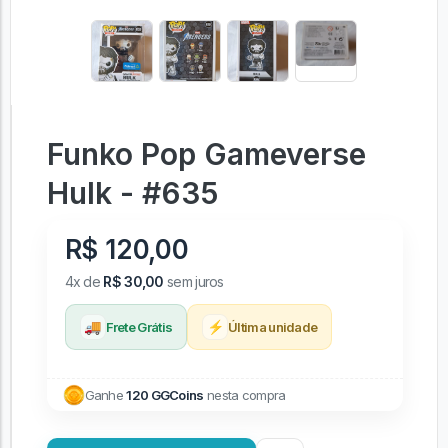
Funko Pop Gameverse
Hulk - #635
R$ 120,00
4x de
R$ 30,00
sem juros
🚚
⚡
Frete Grátis
Última unidade
Ganhe
120 GGCoins
nesta compra