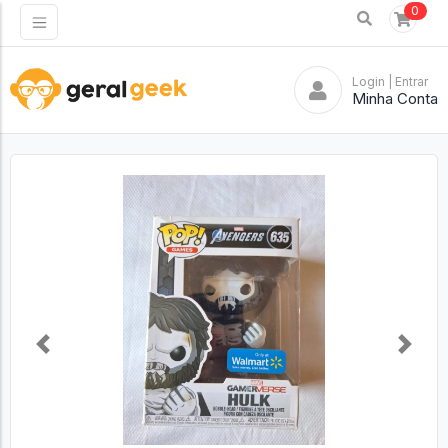
0
Login
| Entrar
Minha Conta
Previous
Next