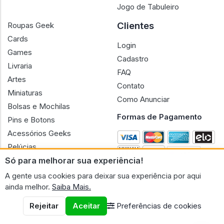
Jogo de Tabuleiro
Clientes
Roupas Geek
Cards
Login
Games
Cadastro
Livraria
FAQ
Artes
Contato
Miniaturas
Como Anunciar
Bolsas e Mochilas
Formas de Pagamento
Pins e Botons
Acessórios Geeks
Pelúcias
Só para melhorar sua experiência!
Bonecas
A gente usa cookies para deixar sua experiência por aqui
ainda melhor.
Saiba Mais.
Rejeitar
Aceitar
Preferências de cookies
CNPJ n.º 30.220.458/0001-17 - GERAL GEEK PORTAL ELETRONICO