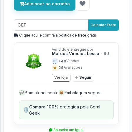
Adicionar ao carrinho
Calcular Frete
Clique aqui e confira a politíca de frete grátis
Vendido e entregue por
Marcus Vinicius Lessa
- RJ
🛒
+40
Vendas
★
29
Avaliações
Ver loja
Seguir
Bom atendimento
Embalagem segura
💬
📦
Compra 100%
protegida pela Geral
🛡️
Geek
Anunciar um igual