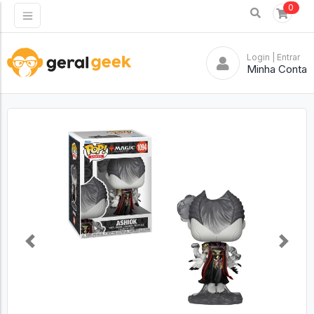
0
Login
| Entrar
Minha Conta
Previous
Next