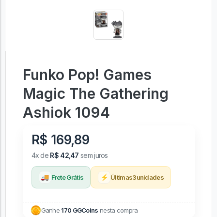
Funko Pop! Games
Magic The Gathering
Ashiok 1094
R$ 169,89
4x de
R$ 42,47
sem juros
🚚
⚡
Frete Grátis
Últimas
3
unidades
Ganhe
170 GGCoins
nesta compra