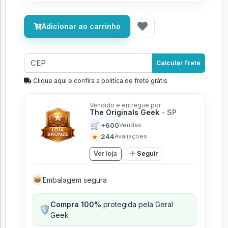
Adicionar ao carrinho
Calcular Frete
Clique aqui e confira a politíca de frete grátis
Vendido e entregue por
The Originals Geek
- SP
🛒
+600
Vendas
★
244
Avaliações
Ver loja
Seguir
Embalagem segura
📦
Compra 100%
protegida pela Geral
🛡️
Geek