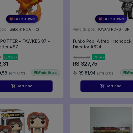
💖 GEEKDOWN
💖 GEEKDOWN
por:
Funko in POA - RS
Vendido por:
ROVANI POPS - SP
POTTER - FAWKES 87 -
Funko Pop! Alfred Hitchcock 
Harry Potter #87
Director #624
8
R$ 345,00
25% OFF
5% OFF
2,31
R$ 327,75
0,58
sem juros
Frete Grátis
4x
R$ 81,94
sem juros
Fre
Carrinho
Carrinho