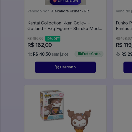
💖 GEEKDOWN
Vendido por:
Alexandre Kisner - PR
Vendido 
Kantai Collection ~kan Colle~ -
Funko P
Gotland - Exq Figure - Shifuku Mode
(bandai Spirits) - Kantai Collection
R$ 180,00
R$ 158,67
10% OFF
KanColle
R$ 162,00
R$ 119
4x
R$ 40,50
sem juros
Frete Grátis
4x
R$ 2
Carrinho