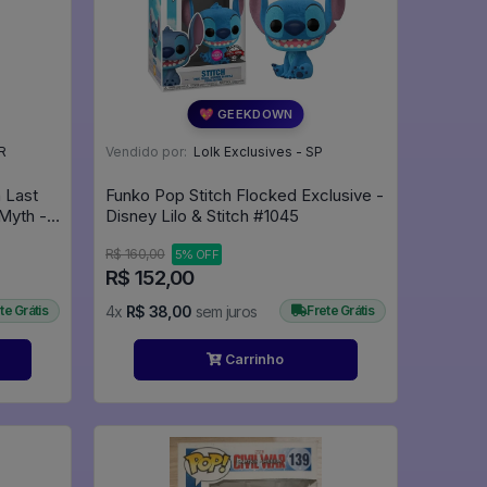
💖 GEEKDOWN
R
Vendido por:
Lolk Exclusives - SP
 Last
Funko Pop Stitch Flocked Exclusive -
 Myth -
Disney Lilo & Stitch #1045
uary
R$ 160,00
5% OFF
R$ 152,00
te Grátis
4x
R$ 38,00
sem juros
Frete Grátis
Carrinho