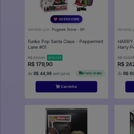
💖 GEEKDOWN
Vendido por:
Pugeek Store - SP
Vendido 
Funko Pop Santa Claus - Peppermint
HARRY 
Lane #01
R$ 230,64
R$ 323,0
22% OFF
R$ 179,90
R$ 24
4x
R$ 44,98
sem juros
Frete Grátis
4x
R$ 6
Carrinho