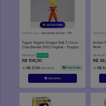
💖 GEEKDOWN
Vendido por:
Alexandre Kisner - PR
Vendido 
Figure Vegeta Dragon Ball Z Coca-
Action 
Cola Bandai 2003 Original - Dragon
Note
Ball Z
R$ 120,00
R$ 40,00
10% OFF
R$ 108,00
R$ 36
4x
R$ 27,00
sem juros
Frete Grátis
4x
R$ 9
Carrinho