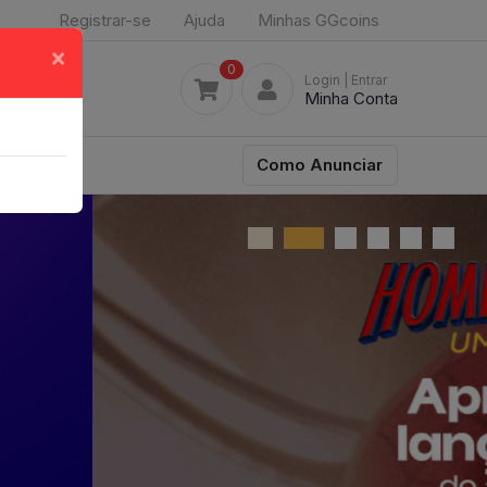
Registrar-se
Ajuda
Minhas GGcoins
×
0
Login
| Entrar
Minha Conta
Como Anunciar