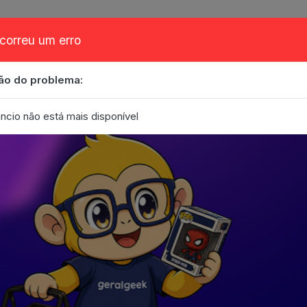
correu um erro
ão do problema:
obre
Cupom
FAQ
Contato
Eventos
Blog
ncio não está mais disponível