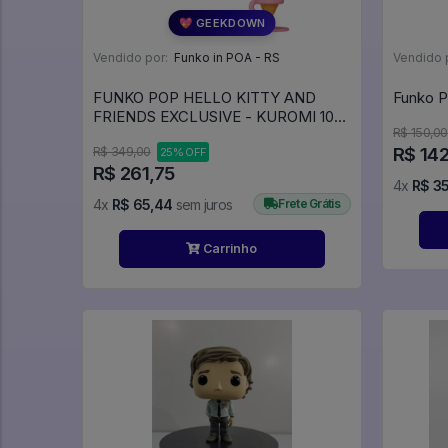
💖 GEEKDOWN
Vendido por:
Funko in POA - RS
Vendido 
FUNKO POP HELLO KITTY AND
FRIENDS EXCLUSIVE - KUROMI 105
R$ 150,00
- Hello Kitty #105
R$ 14
R$ 349,00
25% OFF
R$ 261,75
4x
R$ 3
4x
R$ 65,44
sem juros
Frete Grátis
Carrinho