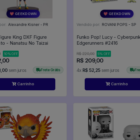
💖 GEEKDOWN
💖 GEEKDOWN
por:
Alexandre Kisner - PR
Vendido por:
ROVANI POPS - SP
Figure King DXF Figure
Funko Pop! Lucy - Cyberpun
to - Nanatsu No Taizai
Edgerunners #2416
0
R$ 220,00
10% OFF
5% OFF
2,00
R$ 209,00
3,00
sem juros
Frete Grátis
4x
R$ 52,25
sem juros
Fre
Carrinho
Carrinho