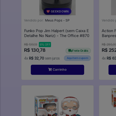
💖 GEEKDOWN
Vendido por:
Meus Pops - SP
Vendido 
Funko Pop Jim Halpert (sem Caixa E
Action 
Detalhe No Nariz) - The Office #870
Banpres
R$ 139,13
R$ 280,0
6% OFF
R$ 130,78
R$ 25
Frete Grátis
4x
R$ 32,70
sem juros
4x
R$ 6
Aqui tem cupom
Carrinho