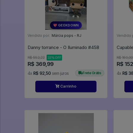
💖 GEEKDOWN
Vendido por:
Márcia pops - RJ
Vendido 
Danny torrance - O Iluminado #458
R$ 552,22
R$ 160,00
33% OFF
R$ 369,99
R$ 152
4x
R$ 92,50
sem juros
Frete Grátis
4x
R$ 3
Carrinho