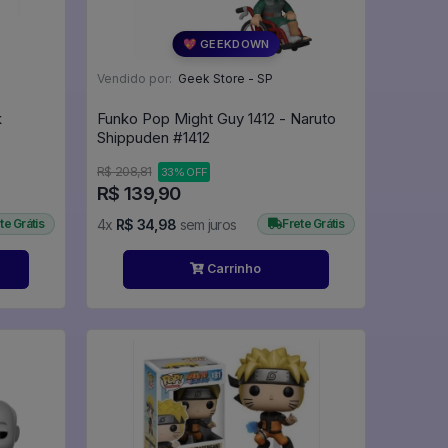
💖 GEEKDOWN
Vendido por:
Geek Store - SP
k
Funko Pop Might Guy 1412 - Naruto
Shippuden #1412
R$ 208,81
33% OFF
R$ 139,90
te Grátis
4x
R$ 34,98
sem juros
Frete Grátis
Carrinho