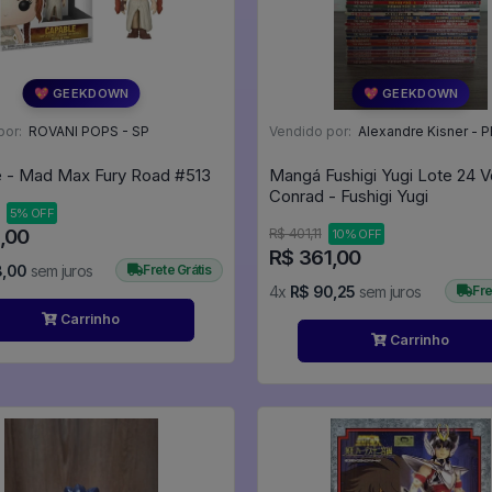
💖 GEEKDOWN
💖 GEEKDOWN
por:
ROVANI POPS - SP
Vendido por:
Alexandre Kisner - P
Capable - Mad Max Fury Road #513
Mangá Fushigi Yugi Lote 24 
Conrad - Fushigi Yugi
5% OFF
,00
R$ 401,11
10% OFF
R$ 361,00
8,00
sem juros
Frete Grátis
4x
R$ 90,25
sem juros
Fre
Carrinho
Carrinho