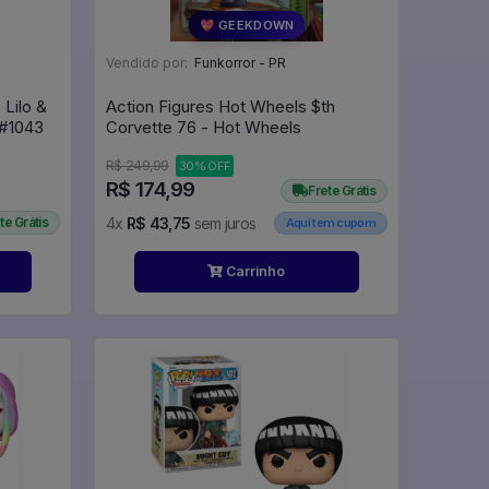
💖 GEEKDOWN
Vendido por:
Funkorror - PR
 Lilo &
Action Figures Hot Wheels $th
titch - #1043 - FUNKO POP #1043
Corvette 76 - Hot Wheels
R$ 249,99
30% OFF
R$ 174,99
Frete Grátis
te Grátis
4x
R$ 43,75
sem juros
Aqui tem cupom
Carrinho