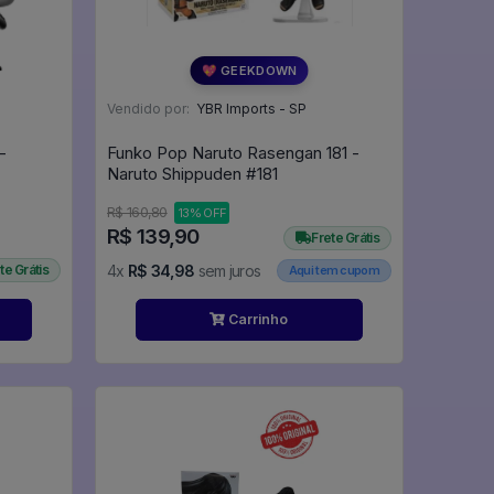
💖 GEEKDOWN
Vendido por:
YBR Imports - SP
-
Funko Pop Naruto Rasengan 181 -
Naruto Shippuden #181
R$ 160,80
13% OFF
R$ 139,90
Frete Grátis
te Grátis
4x
R$ 34,98
sem juros
Aqui tem cupom
Carrinho