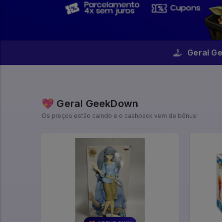
Geral G
💖 Geral GeekDown
Os preços estão caindo e o cashback vem de bônus!