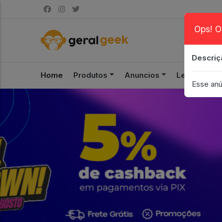
Ops! O
Descriç
Home
Produtos
Anuncios
Leilão
S
Esse anú