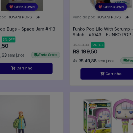
💖 GEEKDOWN
💖 GEEKDOWN
por:
ROVANI POPS - SP
Vendido por:
ROVANI POPS - SP
Funko Pop Bugs - Space Jam #413
Funko Pop Lilo With Scrump -
S
5% OFF
2,50
R$ 210,00
5% OFF
R$ 199,50
5,63
sem juros
Frete Grátis
4x
R$ 49,88
sem juros
Fre
Carrinho
Carrinho