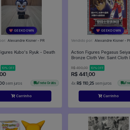
💖 GEEKDOWN
💖 GEEKDOWN
por:
Alexandre Kisner - PR
Vendido por:
Alexandre Kisner - P
Figures Kubo's Ryuk - Death
Action Figures Pegasus Seiya
Bronze Cloth Ver. Saint Cloth
Saint Seiya: The Hades Sanct
R$ 490,00
10% OFF
10% OFF
Chapter
,00
R$ 441,00
,00
sem juros
Frete Grátis
4x
R$ 110,25
sem juros
Fre
Carrinho
Carrinho