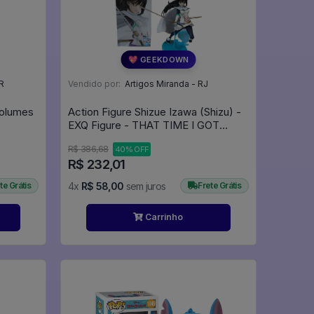
💖 GEEKDOWN
R
Vendido por:
Artigos Miranda - RJ
Volumes
Action Figure Shizue Izawa (Shizu) -
EXQ Figure - THAT TIME I GOT
REINCARNATED AS A SLIME
R$ 386,68
40% OFF
R$ 232,01
te Grátis
4x
R$ 58,00
sem juros
Frete Grátis
Carrinho