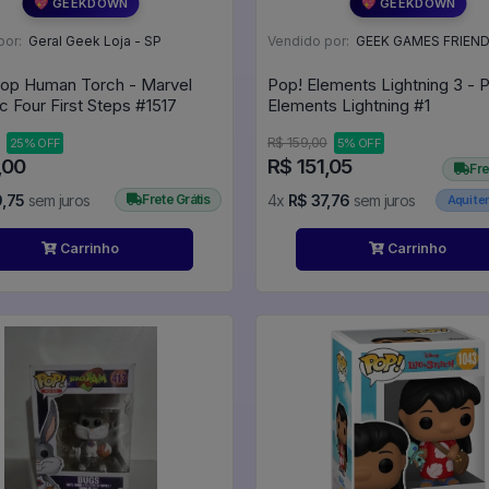
💖 GEEKDOWN
💖 GEEKDOWN
por:
Geral Geek Loja - SP
Vendido por:
GEEK GAMES FRIEND
op Human Torch - Marvel
Pop! Elements Lightning 3 - 
Fantastic Four First Steps #1517
Elements Lightning #1
R$ 159,00
25% OFF
5% OFF
,00
R$ 151,05
Fre
9,75
sem juros
Frete Grátis
4x
R$ 37,76
sem juros
Aqui t
Carrinho
Carrinho