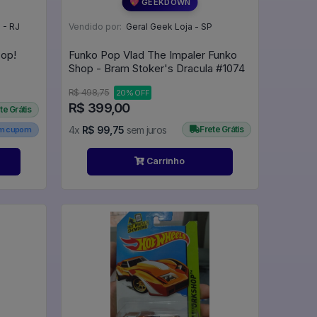
💖 GEEKDOWN
 - RJ
Vendido por:
Geral Geek Loja - SP
Pop!
Funko Pop Vlad The Impaler Funko
Shop - Bram Stoker's Dracula #1074
R$ 498,75
20% OFF
R$ 399,00
te Grátis
4x
R$ 99,75
sem juros
Frete Grátis
em cupom
Carrinho