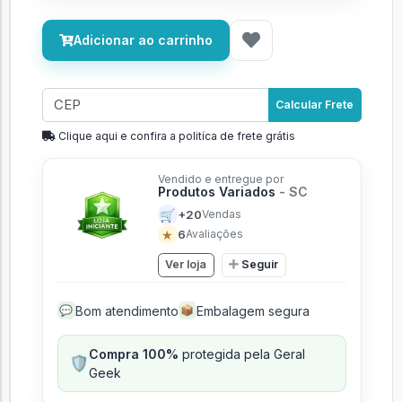
Adicionar ao carrinho
Calcular Frete
Clique aqui e confira a politíca de frete grátis
Vendido e entregue por
Produtos Variados
- SC
🛒
+20
Vendas
★
6
Avaliações
Ver loja
Seguir
Bom atendimento
Embalagem segura
💬
📦
Compra 100%
protegida pela Geral
🛡️
Geek