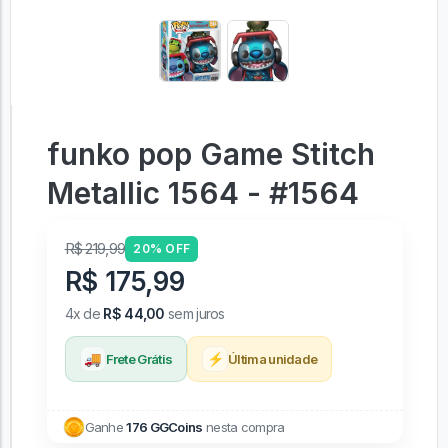
funko pop Game Stitch
Metallic 1564 - #1564
R$ 219,99
20% OFF
R$ 175,99
4x de
R$ 44,00
sem juros
🚚
⚡
Frete Grátis
Última unidade
Ganhe
176 GGCoins
nesta compra