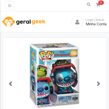
0
Login
| Entrar
Minha Conta
Previous
Next