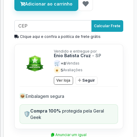
Adicionar ao carrinho
Calcular Frete
Clique aqui e confira a politíca de frete grátis
Vendido e entregue por
Enio Batista Cruz
- SP
🛒
+8
Vendas
★
5
Avaliações
Ver loja
Seguir
Embalagem segura
📦
Compra 100%
protegida pela Geral
🛡️
Geek
Anunciar um igual