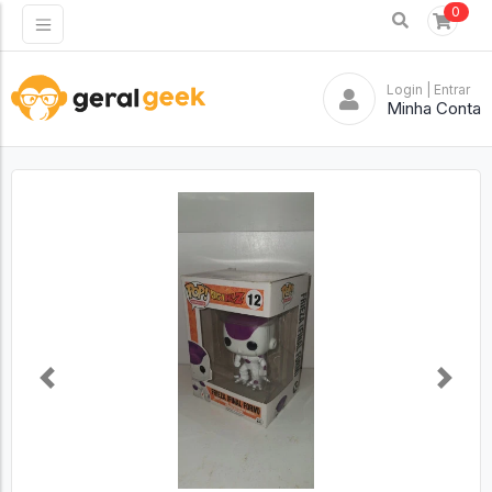
0
Login
| Entrar
Minha Conta
Previous
Next