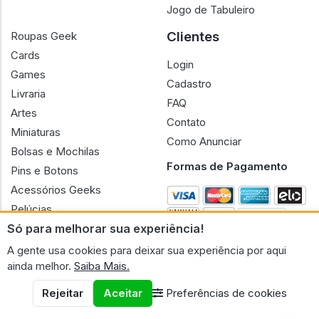
Jogo de Tabuleiro
Clientes
Roupas Geek
Cards
Login
Games
Cadastro
Livraria
FAQ
Artes
Contato
Miniaturas
Como Anunciar
Bolsas e Mochilas
Formas de Pagamento
Pins e Botons
Acessórios Geeks
Pelúcias
Só para melhorar sua experiência!
Bonecas
A gente usa cookies para deixar sua experiência por aqui
ainda melhor.
Saiba Mais.
Rejeitar
Aceitar
Preferências de cookies
CNPJ n.º 30.220.458/0001-17 - GERAL GEEK PORTAL ELETRONICO