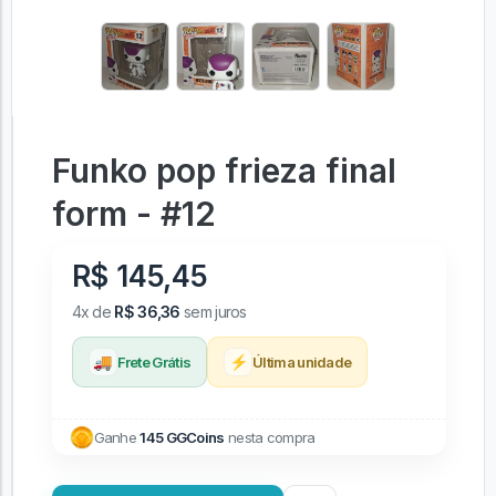
Funko pop frieza final
form - #12
R$ 145,45
4x de
R$ 36,36
sem juros
🚚
⚡
Frete Grátis
Última unidade
Ganhe
145 GGCoins
nesta compra