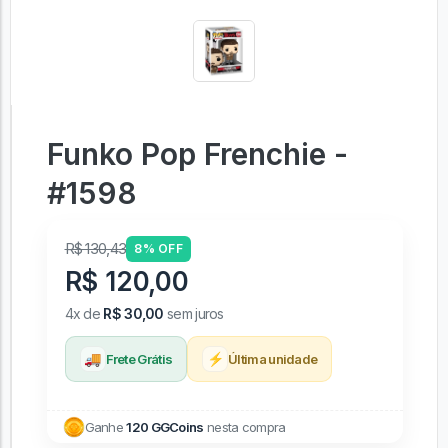
Funko Pop Frenchie -
#1598
R$ 130,43
8% OFF
R$ 120,00
4x de
R$ 30,00
sem juros
🚚
⚡
Frete Grátis
Última unidade
Ganhe
120 GGCoins
nesta compra