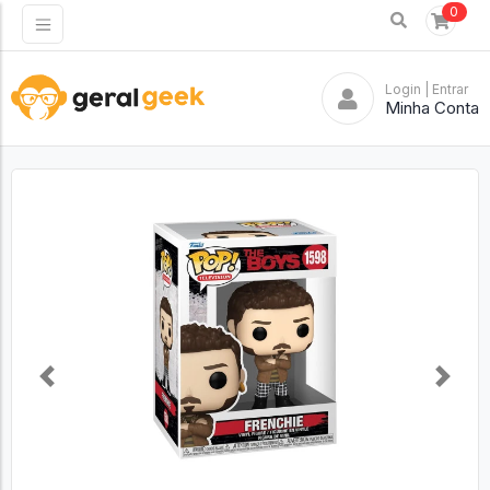
0
Login
| Entrar
Minha Conta
Previous
Next