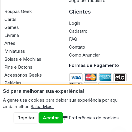
Jogo de Tabuleiro
Clientes
Roupas Geek
Cards
Login
Games
Cadastro
Livraria
FAQ
Artes
Contato
Miniaturas
Como Anunciar
Bolsas e Mochilas
Formas de Pagamento
Pins e Botons
Acessórios Geeks
Pelúcias
Só para melhorar sua experiência!
Bonecas
A gente usa cookies para deixar sua experiência por aqui
ainda melhor.
Saiba Mais.
Rejeitar
Aceitar
Preferências de cookies
CNPJ n.º 30.220.458/0001-17 - GERAL GEEK PORTAL ELETRONICO
LTDA.