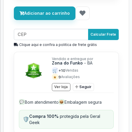
Adicionar ao carrinho
Calcular Frete
Clique aqui e confira a politíca de frete grátis
Vendido e entregue por
Zona do Funko
- BA
🛒
+10
Vendas
★
9
Avaliações
Ver loja
Seguir
Bom atendimento
Embalagem segura
💬
📦
Compra 100%
protegida pela Geral
🛡️
Geek