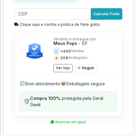
Calcular Frete
Clique aqui e confira a politíca de frete grátis
Vendido e entregue por
Meus Pops
- SP
🛒
+400
Vendas
★
208
Avaliações
Ver loja
Seguir
Bom atendimento
Embalagem segura
💬
📦
Compra 100%
protegida pela Geral
🛡️
Geek
Anunciar um igual