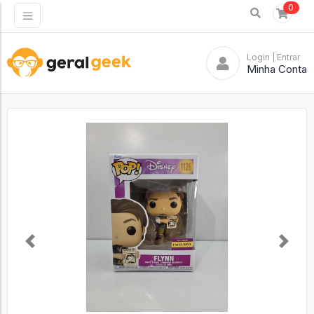
0
Login
| Entrar
Minha Conta
Previous
Next