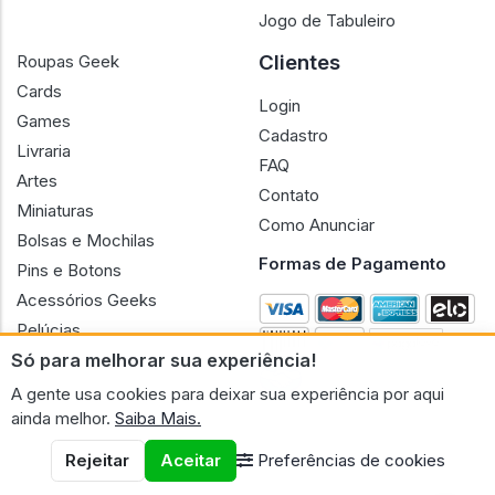
Jogo de Tabuleiro
Clientes
Roupas Geek
Cards
Login
Games
Cadastro
Livraria
FAQ
Artes
Contato
Miniaturas
Como Anunciar
Bolsas e Mochilas
Formas de Pagamento
Pins e Botons
Acessórios Geeks
Pelúcias
Só para melhorar sua experiência!
Bonecas
A gente usa cookies para deixar sua experiência por aqui
ainda melhor.
Saiba Mais.
Rejeitar
Aceitar
Preferências de cookies
CNPJ n.º 30.220.458/0001-17 - GERAL GEEK PORTAL ELETRONICO