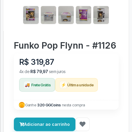
Funko Pop Flynn - #1126
R$ 319,87
4x de
R$ 79,97
sem juros
🚚
⚡
Frete Grátis
Última unidade
Ganhe
320 GGCoins
nesta compra
Adicionar ao carrinho