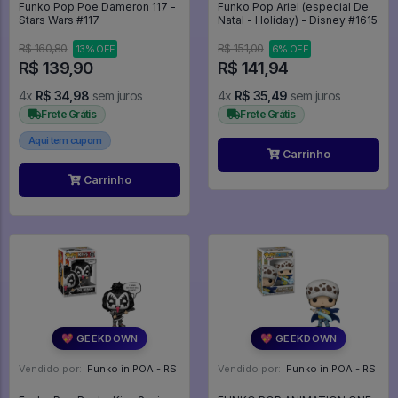
Funko Pop Poe Dameron 117 -
Funko Pop Ariel (especial De
Stars Wars #117
Natal - Holiday) - Disney #1615
R$ 160,80
R$ 151,00
13% OFF
6% OFF
R$ 139,90
R$ 141,94
4x
R$ 34,98
sem juros
4x
R$ 35,49
sem juros
Frete Grátis
Frete Grátis
Aqui tem cupom
Carrinho
Carrinho
💖 GEEKDOWN
💖 GEEKDOWN
Vendido por:
Funko in POA - RS
Vendido por:
Funko in POA - RS