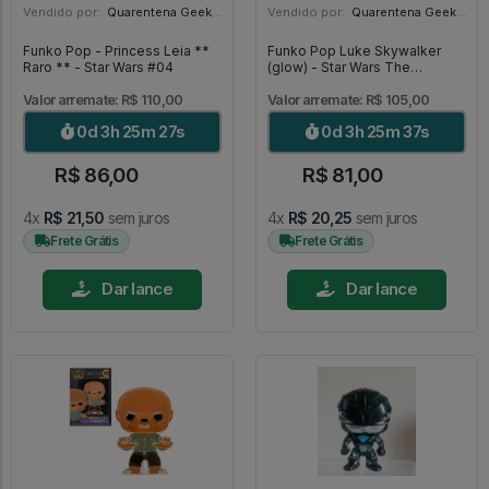
Vendido por:
Quarentena Geek Store - SP
Vendido por:
Quarentena Geek Store - SP
Funko Pop - Princess Leia **
Funko Pop Luke Skywalker
Raro ** - Star Wars #04
(glow) - Star Wars The
Mandalorian #501
Valor arremate: R$ 110,00
Valor arremate: R$ 105,00
0d 3h 25m 26s
0d 3h 25m 36s
R$ 86,00
R$ 81,00
4x
R$ 21,50
sem juros
4x
R$ 20,25
sem juros
Frete Grátis
Frete Grátis
Dar lance
Dar lance