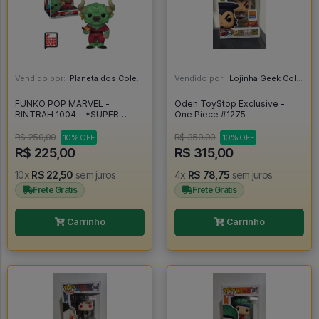
Vendido por:
Planeta dos Colecionáveis - SP
Vendido por:
Lojinha Geek Colecionáveis - DF
FUNKO POP MARVEL -
Oden ToyStop Exclusive -
RINTRAH 1004 - *SUPER
One Piece #1275
SIZED 6* DOCTOR STRANGE
MULTIVERSE OF MADNESS -
R$ 250,00
R$ 350,00
10% OFF
10% OFF
Funko POP! #1004
R$ 225,00
R$ 315,00
10x
R$ 22,50
sem juros
4x
R$ 78,75
sem juros
Frete Grátis
Frete Grátis
Carrinho
Carrinho