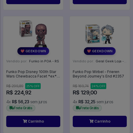
💖 GEEKDOWN
💖 GEEKDOWN
Vendido por:
Funko in POA - RS
Vendido por:
Geral Geek Loja - SP
Funko Pop Disney 100th Star
Funko Pop Wirbel - Frieren
Wars Chewbacca Facet *ex*
Beyond Journey's End #2357
657 - Disney #657
R$ 299,89
R$ 169,74
25% OFF
24% OFF
R$ 224,92
R$ 129,00
4x
R$ 56,23
sem juros
4x
R$ 32,25
sem juros
Frete Grátis
Frete Grátis
Carrinho
Carrinho