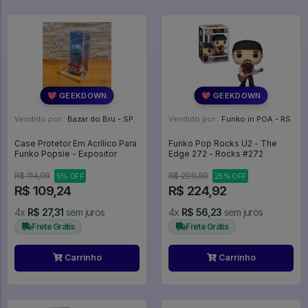
💖 GEEKDOWN
💖 GEEKDOWN
Vendido por:
Bazar do Bru - SP
Vendido por:
Funko in POA - RS
Case Protetor Em Acrílico Para
Funko Pop Rocks U2 - The
Funko Popsie - Expositor
Edge 272 - Rocks #272
R$ 114,99
R$ 299,89
5% OFF
25% OFF
R$ 109,24
R$ 224,92
4x
R$ 27,31
sem juros
4x
R$ 56,23
sem juros
Frete Grátis
Frete Grátis
Carrinho
Carrinho