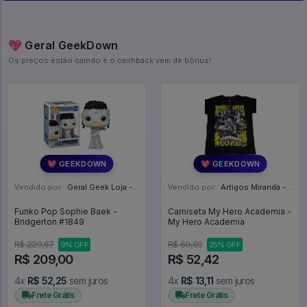
💖 Geral GeekDown
Os preços estão caindo e o cashback vem de bônus!
💖 GEEKDOWN
💖 GEEKDOWN
Vendido por:
Geral Geek Loja - SP
Vendido por:
Artigos Miranda - RJ
Funko Pop Sophie Baek -
Camiseta My Hero Academia -
Bridgerton #1849
My Hero Academia
R$ 229,67
R$ 69,89
9% OFF
25% OFF
R$ 209,00
R$ 52,42
4x
R$ 52,25
sem juros
4x
R$ 13,11
sem juros
Frete Grátis
Frete Grátis