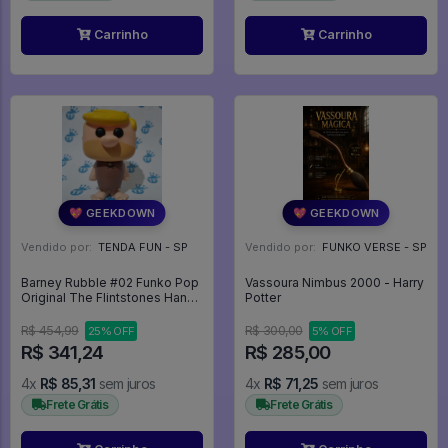
Carrinho
Carrinho
💖 GEEKDOWN
💖 GEEKDOWN
Vendido por:
TENDA FUN - SP
Vendido por:
FUNKO VERSE - SP
Barney Rubble #02 Funko Pop
Vassoura Nimbus 2000 - Harry
Original The Flintstones Hanna
Potter
Barbera (loose) - Animation
Hanna-barbera - #2 - Funko
R$ 454,99
R$ 300,00
25% OFF
5% OFF
Pop - #2 - FUNKO POP #2
R$ 341,24
R$ 285,00
4x
R$ 85,31
sem juros
4x
R$ 71,25
sem juros
Frete Grátis
Frete Grátis