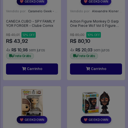
💖 GEEKDOWN
💖 GEEKDOWN
Vendido por:
Caramelo Geek - DF
Vendido por:
Alexandre Kisner - PR
CANECA CUBO - SPY FAMILY
Action Figure Monkey D Garp
YOR FORGER - Clube Comix
One Piece Wcf Vol 0 Figure
Banpresto - One Piece
R$ 49,91
R$ 89,00
12% OFF
10% OFF
R$ 43,92
R$ 80,10
4x
R$ 10,98
sem juros
4x
R$ 20,03
sem juros
Frete Grátis
Frete Grátis
Carrinho
Carrinho
💖 GEEKDOWN
💖 GEEKDOWN