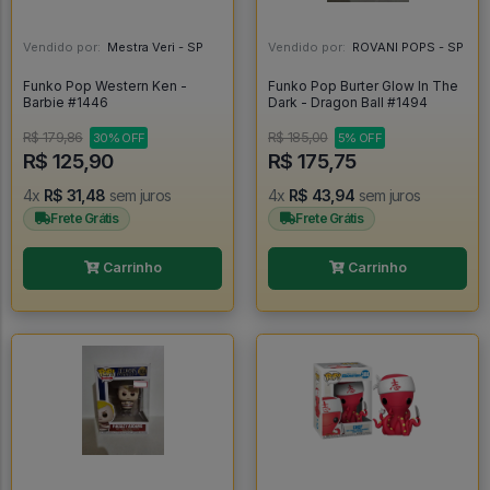
Vendido por:
Mestra Veri - SP
Vendido por:
ROVANI POPS - SP
Funko Pop Western Ken -
Funko Pop Burter Glow In The
Barbie #1446
Dark - Dragon Ball #1494
R$ 179,86
R$ 185,00
30% OFF
5% OFF
R$ 125,90
R$ 175,75
4x
R$ 31,48
sem juros
4x
R$ 43,94
sem juros
Frete Grátis
Frete Grátis
Carrinho
Carrinho