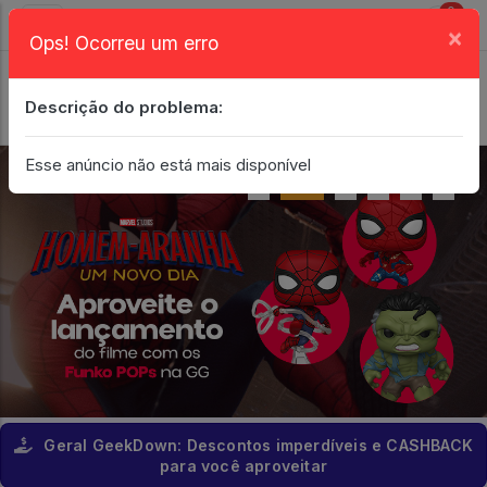
0
×
Ops! Ocorreu um erro
Login
| Entrar
Descrição do problema:
Minha Conta
Esse anúncio não está mais disponível
Geral GeekDown: Descontos imperdíveis e CASHBACK
para você aproveitar