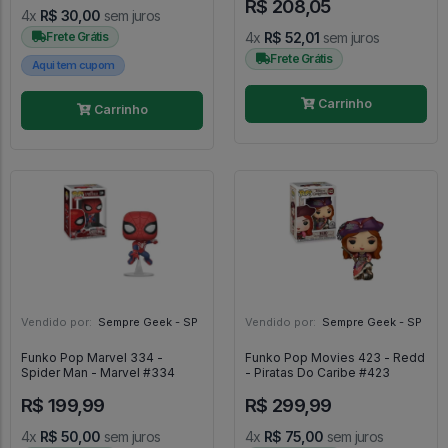
R$ 208,05
4x
R$ 30,00
sem juros
Frete Grátis
4x
R$ 52,01
sem juros
Frete Grátis
Aqui tem cupom
Carrinho
Carrinho
Vendido por:
Sempre Geek - SP
Vendido por:
Sempre Geek - SP
Funko Pop Marvel 334 -
Funko Pop Movies 423 - Redd
Spider Man - Marvel #334
- Piratas Do Caribe #423
R$ 199,99
R$ 299,99
4x
R$ 50,00
sem juros
4x
R$ 75,00
sem juros