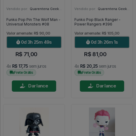
Vendido por:
Quarentena Geek Store - SP
Vendido por:
Quarentena Geek Store - SP
Funko Pop Pin The Wolf Man -
Funko Pop Black Ranger -
Universal Monsters #08
Power Rangers #396
Valor arremate: R$ 90,00
Valor arremate: R$ 105,00
0d 3h 25m 48s
0d 3h 26m 0s
R$ 71,00
R$ 81,00
4x
R$ 17,75
sem juros
4x
R$ 20,25
sem juros
Frete Grátis
Frete Grátis
Dar lance
Dar lance