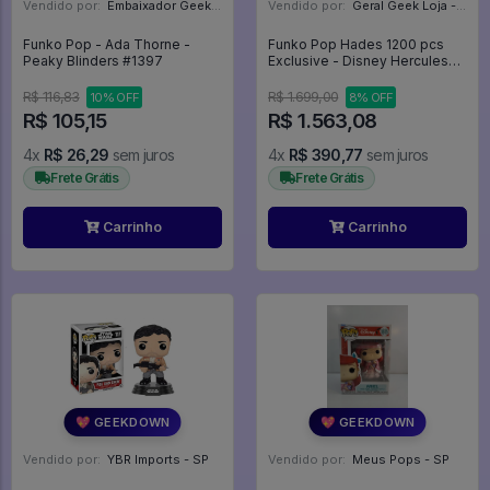
Vendido por:
Embaixador Geek - SP
Vendido por:
Geral Geek Loja - SP
Funko Pop - Ada Thorne -
Funko Pop Hades 1200 pcs
Peaky Blinders #1397
Exclusive - Disney Hercules
#1683
R$ 116,83
R$ 1.699,00
10% OFF
8% OFF
R$ 105,15
R$ 1.563,08
4x
R$ 26,29
sem juros
4x
R$ 390,77
sem juros
Frete Grátis
Frete Grátis
Carrinho
Carrinho
💖 GEEKDOWN
💖 GEEKDOWN
Vendido por:
YBR Imports - SP
Vendido por:
Meus Pops - SP