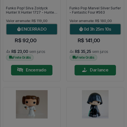
Funko Pop! Silva Zoldyck
Funko Pop Marvel Silver Surfer
Hunter X Hunter 1727 - Hunter
- Fantastic Four #563
X Hunter #1727
Valor arremate: R$ 119,00
Valor arremate: R$ 180,00
ENCERRADO
0d 3h 25m 9s
R$ 92,00
R$ 141,00
4x
R$ 23,00
sem juros
4x
R$ 35,25
sem juros
Frete Grátis
Frete Grátis
Encerrado
Dar lance