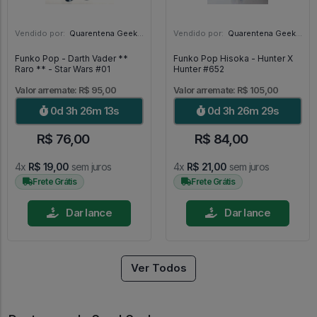
Vendido por:
Quarentena Geek Store - SP
Vendido por:
Quarentena Geek Store - SP
Funko Pop - Darth Vader **
Funko Pop Hisoka - Hunter X
Raro ** - Star Wars #01
Hunter #652
Valor arremate: R$ 95,00
Valor arremate: R$ 105,00
0d 3h 26m 12s
0d 3h 26m 28s
R$ 76,00
R$ 84,00
4x
R$ 19,00
sem juros
4x
R$ 21,00
sem juros
Frete Grátis
Frete Grátis
Dar lance
Dar lance
Ver Todos