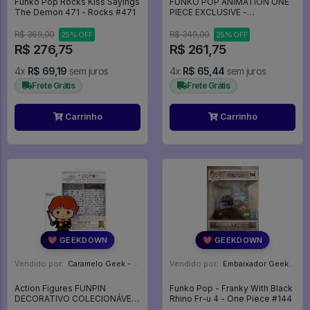
Funko Pop Rocks Kiss Sayings
FUNKO POP ANIMATION ONE
The Demon 471 - Rocks #471
PIECE EXCLUSIVE -
TRAFALGAR LAW 1894 (GLOW)
- Animation #1894
R$ 369,00
R$ 349,00
25% OFF
25% OFF
R$ 276,75
R$ 261,75
4x
R$ 69,19
sem juros
4x
R$ 65,44
sem juros
Frete Grátis
Frete Grátis
Carrinho
Carrinho
💖 GEEKDOWN
💖 GEEKDOWN
Vendido por:
Caramelo Geek - DF
Vendido por:
Embaixador Geek - SP
Action Figures FUNPIN
Funko Pop - Franky With Black
DECORATIVO COLECIONÁVEL
Rhino Fr-u 4 - One Piece #144
- RONY - HARRY POTTER -