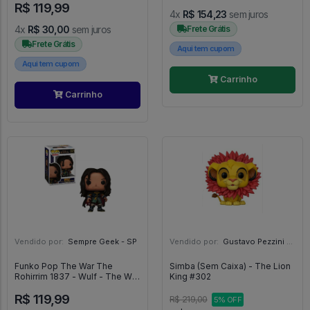
R$ 119,99
4x
R$ 154,23
sem juros
4x
R$ 30,00
sem juros
Frete Grátis
Frete Grátis
Aqui tem cupom
Aqui tem cupom
Carrinho
Carrinho
Vendido por:
Sempre Geek - SP
Vendido por:
Gustavo Pezzini - MG
Funko Pop The War The
Simba (Sem Caixa) - The Lion
Rohirrim 1837 - Wulf - The War
King #302
Of The Rohirrim #183
R$ 119,99
R$ 219,00
5% OFF