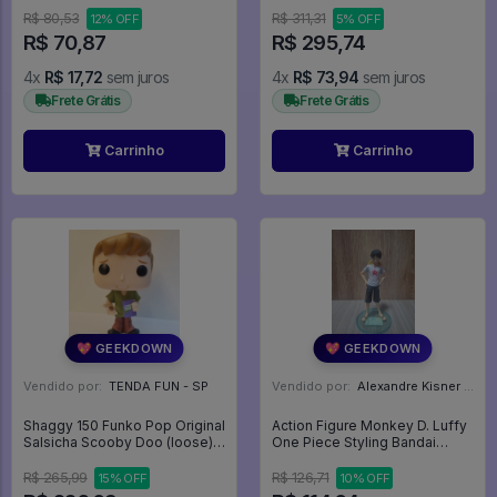
Zona Criativa
R$ 80,53
R$ 311,31
12% OFF
5% OFF
R$ 70,87
R$ 295,74
4x
R$ 17,72
sem juros
4x
R$ 73,94
sem juros
Frete Grátis
Frete Grátis
Carrinho
Carrinho
💖 GEEKDOWN
💖 GEEKDOWN
Vendido por:
TENDA FUN - SP
Vendido por:
Alexandre Kisner - PR
Shaggy 150 Funko Pop Original
Action Figure Monkey D. Luffy
Salsicha Scooby Doo (loose) -
One Piece Styling Bandai
Hanna Barbera - #150 - Funko
Original Crimin Ver. Time Skip -
Pop - #150 - FUNKO POP #150
One Piece
R$ 265,99
R$ 126,71
15% OFF
10% OFF