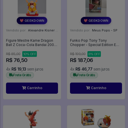
💖 GEEKDOWN
💖 GEEKDOWN
Vendido por:
Alexandre Kisner - PR
Vendido por:
Meus Pops - SP
Figure Mestre Kame Dragon
Funko Pop Tony Tony
Ball Z Coca-Cola Bandai 2003
Chopper - Special Edition E
Original - Dragon Ball Z
Flocked - One Piece #2332
R$ 85,00
R$ 199,00
10% OFF
6% OFF
R$ 76,50
R$ 187,06
4x
R$ 19,13
sem juros
4x
R$ 46,77
sem juros
Frete Grátis
Frete Grátis
Carrinho
Carrinho