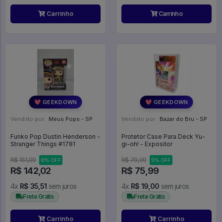
Carrinho
Carrinho
💖 GEEKDOWN
💖 GEEKDOWN
Vendido por:
Meus Pops - SP
Vendido por:
Bazar do Bru - SP
Funko Pop Dustin Henderson -
Protetor Case Para Deck Yu-
Stranger Things #1781
gi-oh! - Expositor
R$ 151,09
R$ 79,99
6% OFF
5% OFF
R$ 142,02
R$ 75,99
4x
R$ 35,51
sem juros
4x
R$ 19,00
sem juros
Frete Grátis
Frete Grátis
Carrinho
Carrinho