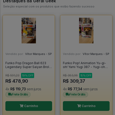
Destaques da Geral Geek
Seleção especial com os produtos que estão fazendo sucesso
Vendido por:
Vítor Marques - SP
Vendido por:
Vítor Marques - SP
Funko Pop Dragon Ball 623
Funko Pop! Animation Yu-gi-
Legendary Super Saiyan Broly
oh! Yami Yugi 387 - Yugi-oh
Sized Especial Edition -
#387
Dragon Ball #623
R$ 591,23
R$ 363,96
19% OFF
15% OFF
R$ 478,90
R$ 309,37
4x
R$ 119,73
sem juros
4x
R$ 77,34
sem juros
Frete Grátis
Frete Grátis
Carrinho
Carrinho