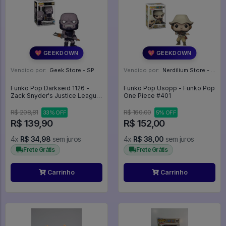
💖 GEEKDOWN
💖 GEEKDOWN
Vendido por:
Geek Store - SP
Vendido por:
Nerdilium Store - SP
Funko Pop Darkseid 1126 -
Funko Pop Usopp - Funko Pop
Zack Snyder's Justice League
One Piece #401
#1126
R$ 208,81
R$ 160,00
33% OFF
5% OFF
R$ 139,90
R$ 152,00
4x
R$ 34,98
sem juros
4x
R$ 38,00
sem juros
Frete Grátis
Frete Grátis
Carrinho
Carrinho