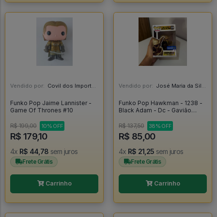
Vendido por:
Covil dos Importados - SP
Vendido por:
José Maria da Silva Junior - AL
Funko Pop Jaime Lannister -
Funko Pop Hawkman - 1238 -
Game Of Thrones #10
Black Adam - Dc - Gavião
Negro - Original - Black Adam
#1238
R$ 199,00
R$ 137,50
10% OFF
38% OFF
R$ 179,10
R$ 85,00
4x
R$ 44,78
sem juros
4x
R$ 21,25
sem juros
Frete Grátis
Frete Grátis
Carrinho
Carrinho