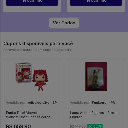
Carrinho
Carrinho
Ver Todos
Cupons disponíveis para você
Aproveite produtos com cupons especiais
Vendido por:
edivaldo silva - SP
Vendido por:
Funkorror - PR
Funko Pop! Marvel
Laura Action Figures - Street
Wandavision Scarlet Witch
Fighter
1328 Exclusivo - Marvel
R$ 659,90
Avengers #1328
R$ 149,99
20% OFF