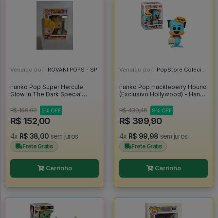
Vendido por:
ROVANI POPS - SP
Vendido por:
PopStore Colecionáveis - MG
Funko Pop Super Hercule
Funko Pop Huckleberry Hound
Glow In The Dark Special
(Exclusivo Hollywood) - Hanna
Edition - Dragon Ball Z #818
Barbera Huckleberry Hound
#678
R$ 160,00
R$ 439,45
5% OFF
9% OFF
R$ 152,00
R$ 399,90
4x
R$ 38,00
sem juros
4x
R$ 99,98
sem juros
Frete Grátis
Frete Grátis
Carrinho
Carrinho