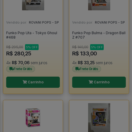
Vendido por:
ROVANI POPS - SP
Vendido por:
ROVANI POPS - SP
Funko Pop Uta - Tokyo Ghoul
Funko Pop Bulma - Dragon Ball
#468
Z #707
R$ 295,00
R$ 140,00
5% OFF
5% OFF
R$ 280,25
R$ 133,00
4x
R$ 70,06
sem juros
4x
R$ 33,25
sem juros
Frete Grátis
Frete Grátis
Carrinho
Carrinho