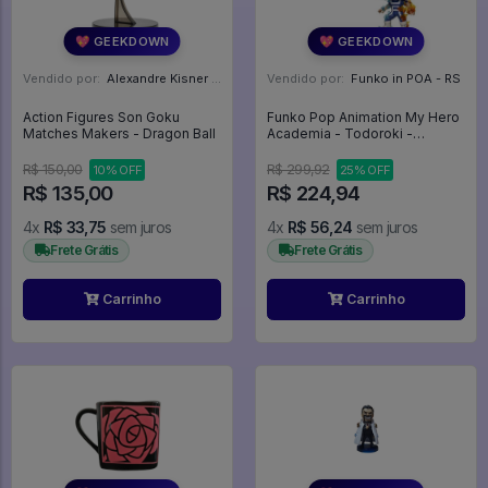
💖 GEEKDOWN
💖 GEEKDOWN
Vendido por:
Alexandre Kisner - PR
Vendido por:
Funko in POA - RS
Action Figures Son Goku
Funko Pop Animation My Hero
Matches Makers - Dragon Ball
Academia - Todoroki -
Promo160 - Buko No Hero -
Animation #372
R$ 150,00
R$ 299,92
10% OFF
25% OFF
R$ 135,00
R$ 224,94
4x
R$ 33,75
sem juros
4x
R$ 56,24
sem juros
Frete Grátis
Frete Grátis
Carrinho
Carrinho