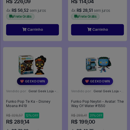
R$ 226,09
R$ 114,04
4x
R$ 56,52
sem juros
4x
R$ 28,51
sem juros
Frete Grátis
Frete Grátis
Carrinho
Carrinho
💖 GEEKDOWN
💖 GEEKDOWN
Vendido por:
Geral Geek Loja - SP
Vendido por:
Geral Geek Loja - SP
Funko Pop Te Ka - Disney
Funko Pop Neytiri - Avatar: The
Moana #419
Way Of Water #1550
R$ 328,57
R$ 288,41
12% OFF
31% OFF
R$ 289,14
R$ 199,00