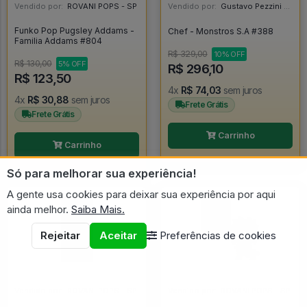
Vendido por:
ROVANI POPS - SP
Vendido por:
Gustavo Pezzini - MG
Funko Pop Pugsley Addams -
Chef - Monstros S.A #388
Familia Addams #804
R$ 329,00
10% OFF
R$ 130,00
5% OFF
R$ 296,10
R$ 123,50
4x
R$ 74,03
sem juros
4x
R$ 30,88
sem juros
Frete Grátis
Frete Grátis
Carrinho
Carrinho
Só para melhorar sua experiência!
A gente usa cookies para deixar sua experiência por aqui
ainda melhor.
Saiba Mais.
Rejeitar
Aceitar
Preferências de cookies
Vendido por:
ROVANI POPS - SP
Vendido por:
ROVANI POPS - SP