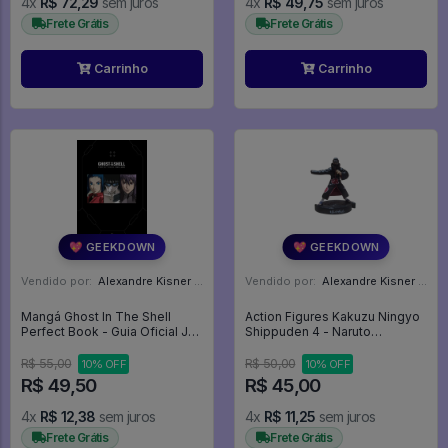
4x
R$ 72,29
sem juros
4x
R$ 49,75
sem juros
Frete Grátis
Frete Grátis
Carrinho
Carrinho
💖 GEEKDOWN
💖 GEEKDOWN
Vendido por:
Alexandre Kisner - PR
Vendido por:
Alexandre Kisner - PR
Mangá Ghost In The Shell
Action Figures Kakuzu Ningyo
Perfect Book - Guia Oficial Jbc
Shippuden 4 - Naruto
- Ghost In The Shell #1
Shippuden
R$ 55,00
R$ 50,00
10% OFF
10% OFF
R$ 49,50
R$ 45,00
4x
R$ 12,38
sem juros
4x
R$ 11,25
sem juros
Frete Grátis
Frete Grátis