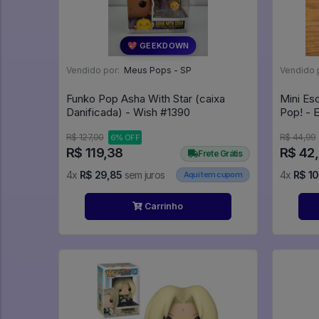
💖 GEEKDOWN
Vendido por:
Meus Pops - SP
Vendido 
Funko Pop Asha With Star (caixa
Mini Es
Danificada) - Wish #1390
Pop! - 
R$ 127,00
R$ 44,99
6% OFF
R$ 119,38
R$ 42
Frete Grátis
4x
R$ 29,85
sem juros
4x
R$ 10
Aqui tem cupom
Carrinho