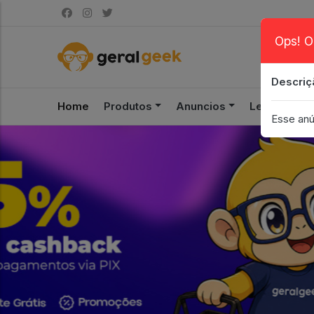
Ops! O
Descriç
Home
Produtos
Anuncios
Leilão
S
Esse anú