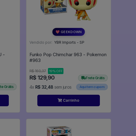
💖 GEEKDOWN
Vendido por:
YBR Imports - SP
 -
Funko Pop Chimchar 963 - Pokemon
#963
R$ 160,37
19% OFF
R$ 129,90
Frete Grátis
te Grátis
4x
R$ 32,48
sem juros
Aqui tem cupom
Carrinho