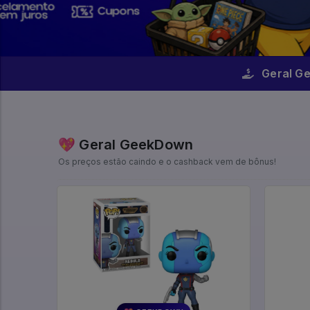
Geral G
💖 Geral GeekDown
Os preços estão caindo e o cashback vem de bônus!