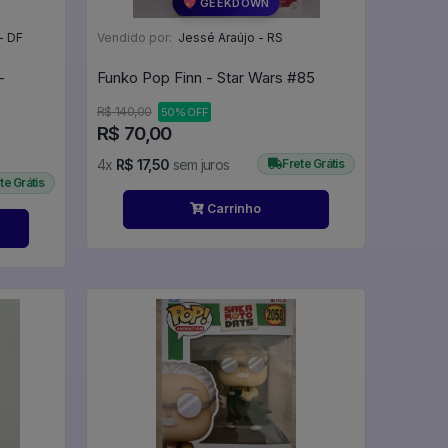
💖 GEEKDOWN
- DF
Vendido por:
Jessé Araújo - RS
-
Funko Pop Finn - Star Wars #85
R$ 140,00
50% OFF
R$ 70,00
4x
R$ 17,50
sem juros
Frete Grátis
te Grátis
Carrinho