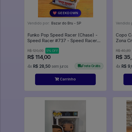
💖 GEEKDOWN
Vendido por:
Bazar do Bru - SP
Vendido 
Funko Pop Speed Racer (Chase) -
Copo Ca
Speed Racer #737 - Speed Racer
Zona Cr
#737
R$ 120,00
R$ 40,89
5% OFF
R$ 114,00
R$ 35
4x
R$ 28,50
sem juros
Frete Grátis
4x
R$ 9
Carrinho