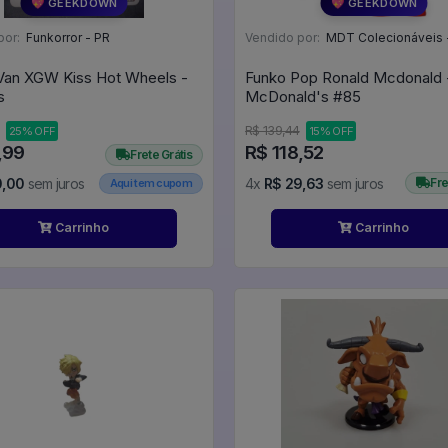
💖 GEEKDOWN
💖 GEEKDOWN
por:
Funkorror - PR
Vendido por:
MDT Colecionáveis 
an XGW Kiss Hot Wheels -
Funko Pop Ronald Mcdonald 
s
McDonald's #85
R$ 139,44
25% OFF
15% OFF
,99
R$ 118,52
Frete Grátis
0,00
sem juros
4x
R$ 29,63
sem juros
Fre
Aqui tem cupom
Carrinho
Carrinho