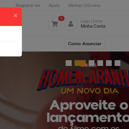
Registrar-se
Ajuda
Minhas GGcoins
×
0
Login
| Entrar
Minha Conta
Como Anunciar