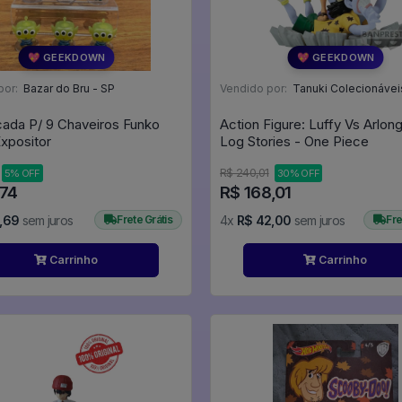
💖 GEEKDOWN
💖 GEEKDOWN
por:
Bazar do Bru - SP
Vendido por:
Tanuki Colecionávei
cada P/ 9 Chaveiros Funko
Action Figure: Luffy Vs Arlong - Wcf
Expositor
Log Stories - One Piece
R$ 240,01
5% OFF
30% OFF
,74
R$ 168,01
,69
sem juros
Frete Grátis
4x
R$ 42,00
sem juros
Fre
Carrinho
Carrinho