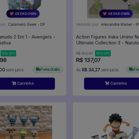
💖 GEEKDOWN
💖 GEEKDOWN
por:
Caramelo Geek - DF
Vendido por:
Alexandre Kisner - P
nudo 2 Em 1 - Avengers -
Action Figures Iruka Umino N
iativa
Ultimate Collection 3 - Narut
R$ 152,30
12% OFF
10% OFF
,98
R$ 137,07
,00
sem juros
Frete Grátis
4x
R$ 34,27
sem juros
Fre
Carrinho
Carrinho