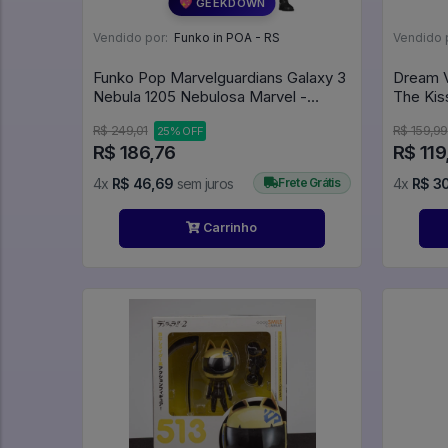
💖 GEEKDOWN
Vendido por:
Funko in POA - RS
Vendido 
Funko Pop Marvelguardians Galaxy 3
Dream V
Nebula 1205 Nebulosa Marvel -
The Kis
Avengers - Vingadores - Marvel
R$ 249,01
R$ 159,99
25% OFF
#1205
R$ 186,76
R$ 119
4x
R$ 46,69
sem juros
Frete Grátis
4x
R$ 3
Carrinho