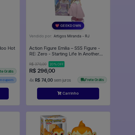
💖 GEEKDOWN
Vendido por:
Artigos Miranda - RJ
doo Hot
Action Figure Emilia – SSS Figure -
RE: Zero - Starting Life In Another
World
R$ 370,00
20% OFF
R$ 296,00
te Grátis
4x
R$ 74,00
sem juros
Frete Grátis
em cupom
Carrinho