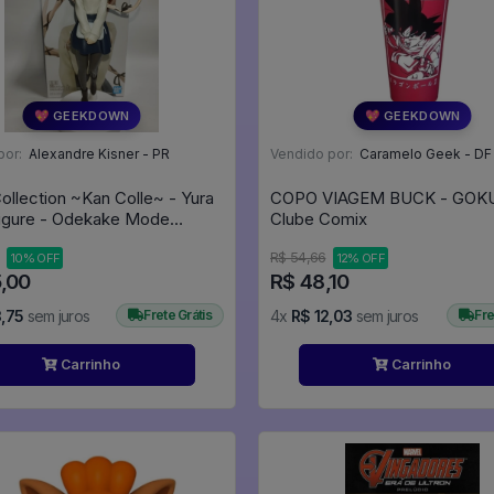
💖 GEEKDOWN
💖 GEEKDOWN
por:
Alexandre Kisner - PR
Vendido por:
Caramelo Geek - DF
Collection ~Kan Colle~ - Yura
COPO VIAGEM BUCK - GOKU
igure - Odekake Mode
Clube Comix
Spirits) - Kantai Collection
R$ 54,66
10% OFF
12% OFF
e
5,00
R$ 48,10
,75
sem juros
Frete Grátis
4x
R$ 12,03
sem juros
Fre
Carrinho
Carrinho