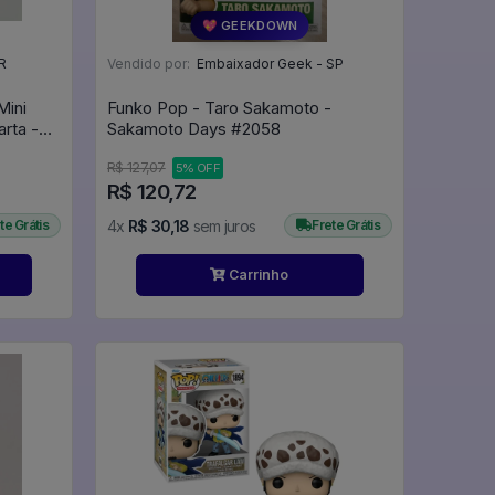
💖 GEEKDOWN
R
Vendido por:
Embaixador Geek - SP
Mini
Funko Pop - Taro Sakamoto -
rta -
Sakamoto Days #2058
R$ 127,07
5% OFF
R$ 120,72
te Grátis
4x
R$ 30,18
sem juros
Frete Grátis
Carrinho