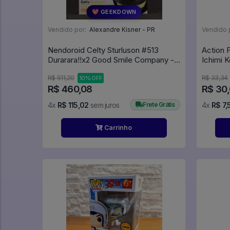
💖 GEEKDOWN
Vendido por:
Alexandre Kisner - PR
Vendido 
Nendoroid Celty Sturluson #513
Action 
Durarara!!x2 Good Smile Company -
Ichimi 
Durarara!!x2
R$ 511,20
R$ 33,34
10% OFF
R$ 460,08
R$ 30,
4x
R$ 115,02
sem juros
Frete Grátis
4x
R$ 7,
Carrinho