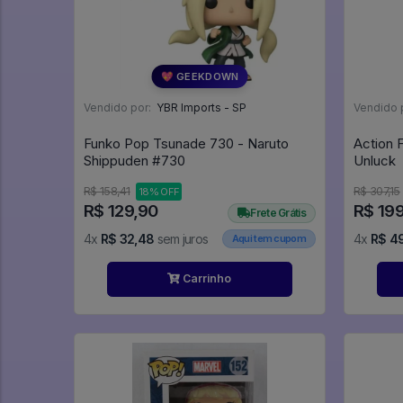
💖 GEEKDOWN
Vendido por:
YBR Imports - SP
Vendido 
Funko Pop Tsunade 730 - Naruto
Action 
Shippuden #730
Unluck
R$ 158,41
R$ 307,15
18% OFF
R$ 129,90
R$ 199
Frete Grátis
4x
R$ 32,48
sem juros
4x
R$ 49
Aqui tem cupom
Carrinho