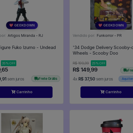
💖 GEEKDOWN
💖 GEEKDOWN
por:
Artigos Miranda - RJ
Vendido por:
Funkorror - PR
Figure Fuko Izumo - Undead
'34 Dodge Delivery Scooby-
Wheels - Scooby Doo
R$ 199,99
35% OFF
25% OFF
,65
R$ 149,99
Fre
,91
sem juros
Frete Grátis
4x
R$ 37,50
sem juros
Aqui t
Carrinho
Carrinho