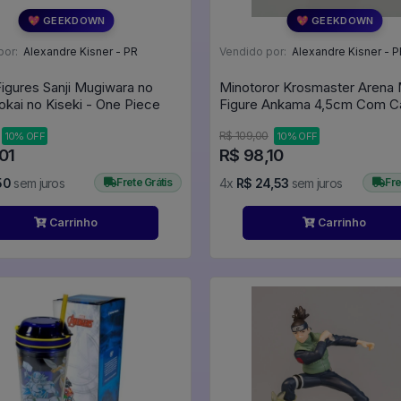
💖 GEEKDOWN
💖 GEEKDOWN
por:
Alexandre Kisner - PR
Vendido por:
Alexandre Kisner - P
Figures Sanji Mugiwara no
Minotoror Krosmaster Arena 
Kokai no Kiseki - One Piece
Figure Ankama 4,5cm Com Ca
Krosmaster Arena
R$ 109,00
10% OFF
10% OFF
01
R$ 98,10
50
sem juros
Frete Grátis
4x
R$ 24,53
sem juros
Fre
Carrinho
Carrinho