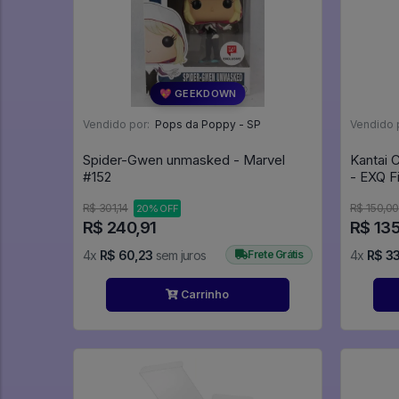
💖 GEEKDOWN
Vendido por:
Pops da Poppy - SP
Vendido 
Spider-Gwen unmasked - Marvel
Kantai 
#152
- EXQ F
(Bandai 
R$ 301,14
R$ 150,00
20% OFF
KanColl
R$ 240,91
R$ 13
4x
R$ 60,23
sem juros
Frete Grátis
4x
R$ 33
Carrinho