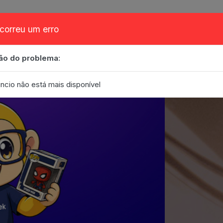
correu um erro
ão do problema:
obre
Cupom
FAQ
Contato
Eventos
Blog
ncio não está mais disponível