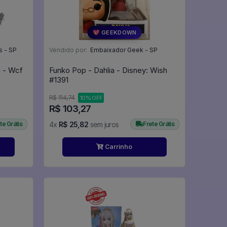
💖 GEEKDOWN
s - SP
Vendido por:
Embaixador Geek - SP
Funko Pop - Dahlia - Disney: Wish
#1391
R$ 114,74
10% OFF
R$ 103,27
te Grátis
4x
R$ 25,82
sem juros
Frete Grátis
Carrinho