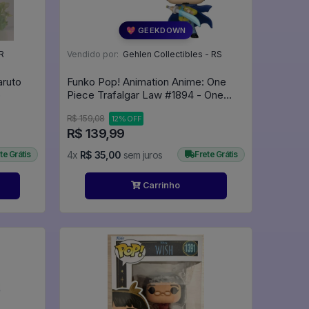
💖 GEEKDOWN
R
Vendido por:
Gehlen Collectibles - RS
aruto
Funko Pop! Animation Anime: One
o
Piece Trafalgar Law #1894 - One
Piece #1894
R$ 159,08
12% OFF
R$ 139,99
te Grátis
4x
R$ 35,00
sem juros
Frete Grátis
Carrinho