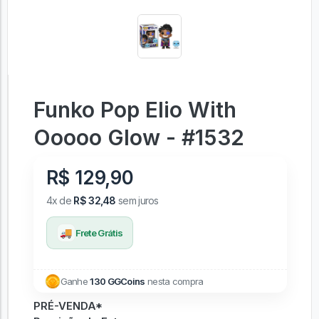
Funko Pop Elio With
Ooooo Glow - #1532
R$ 129,90
4x de
R$ 32,48
sem juros
🚚
Frete Grátis
Ganhe
130 GGCoins
nesta compra
PRÉ-VENDA*