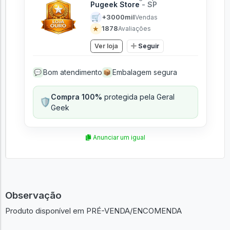
Pugeek Store
- SP
🛒
+3000mil
Vendas
★
1878
Avaliações
Ver loja
Seguir
Bom atendimento
Embalagem segura
💬
📦
Compra 100%
protegida pela Geral
🛡️
Geek
Anunciar um igual
Observação
Produto disponível em PRÉ-VENDA/ENCOMENDA