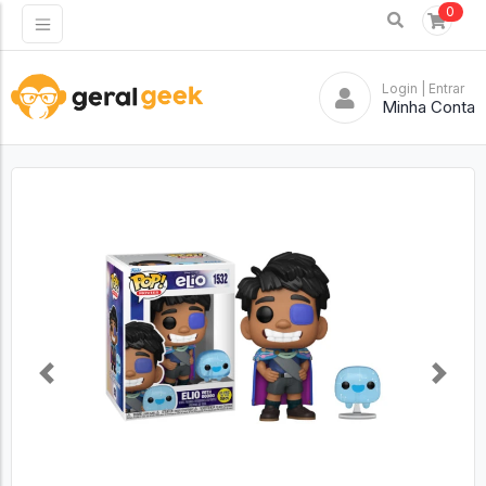
0
Login
| Entrar
Minha Conta
Previous
Next