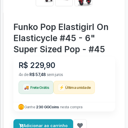
Funko Pop Elastigirl On
Elasticycle #45 - 6"
Super Sized Pop - #45
R$ 229,90
4x de
R$ 57,48
sem juros
🚚
⚡
Frete Grátis
Última unidade
Ganhe
230 GGCoins
nesta compra
Adicionar ao carrinho