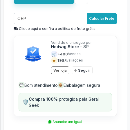
Calcular Frete
Clique aqui e confira a politíca de frete grátis
Vendido e entregue por
Hedwig Store
- SP
🛒
+400
Vendas
★
198
Avaliações
Ver loja
Seguir
Bom atendimento
Embalagem segura
💬
📦
Compra 100%
protegida pela Geral
🛡️
Geek
Anunciar um igual