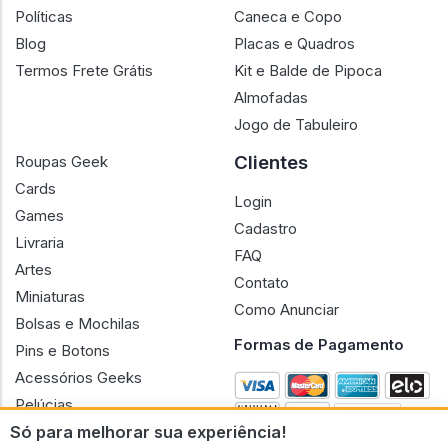
Políticas
Caneca e Copo
Blog
Placas e Quadros
Termos Frete Grátis
Kit e Balde de Pipoca
Almofadas
Jogo de Tabuleiro
Clientes
Roupas Geek
Cards
Login
Games
Cadastro
Livraria
FAQ
Artes
Contato
Miniaturas
Como Anunciar
Bolsas e Mochilas
Formas de Pagamento
Pins e Botons
Acessórios Geeks
Pelúcias
Só para melhorar sua experiência!
Bonecas