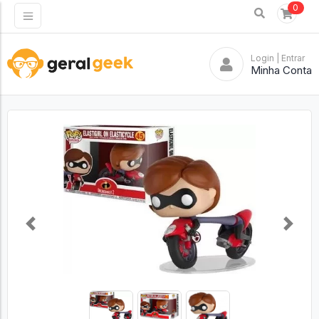
0
Login
| Entrar
Minha Conta
Previous
Next