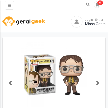
0
Login
| Entrar
Minha Conta
Previous
Next