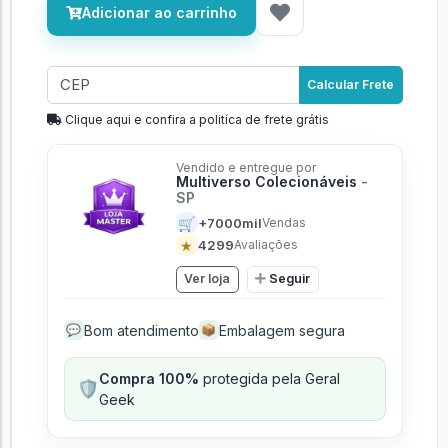
Adicionar ao carrinho
Calcular Frete
Clique aqui e confira a politíca de frete grátis
Vendido e entregue por
Multiverso Colecionáveis
-
SP
🛒
+7000mil
Vendas
★
4299
Avaliações
Ver loja
Seguir
Bom atendimento
Embalagem segura
💬
📦
Compra 100%
protegida pela Geral
🛡️
Geek