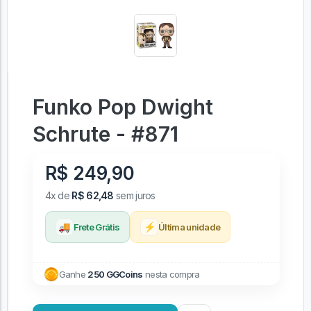
Funko Pop Dwight
Schrute - #871
R$ 249,90
4x de
R$ 62,48
sem juros
🚚
⚡
Frete Grátis
Última unidade
Ganhe
250 GGCoins
nesta compra