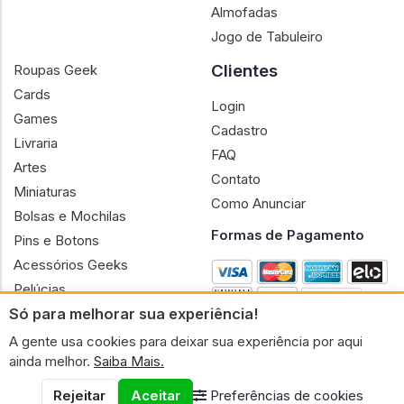
Almofadas
Jogo de Tabuleiro
Clientes
Roupas Geek
Cards
Login
Games
Cadastro
Livraria
FAQ
Artes
Contato
Miniaturas
Como Anunciar
Bolsas e Mochilas
Formas de Pagamento
Pins e Botons
Acessórios Geeks
Pelúcias
Só para melhorar sua experiência!
Bonecas
A gente usa cookies para deixar sua experiência por aqui
ainda melhor.
Saiba Mais.
Rejeitar
Aceitar
Preferências de cookies