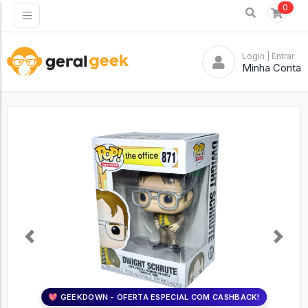
0
Login
| Entrar
Minha Conta
Previous
Next
💖 GEEKDOWN - OFERTA ESPECIAL COM CASHBACK!