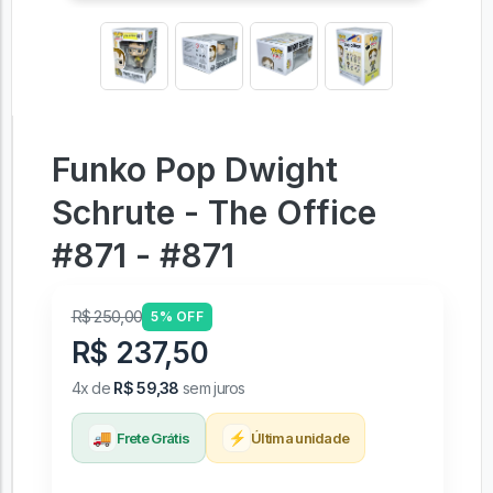
Funko Pop Dwight
Schrute - The Office
#871 - #871
R$ 250,00
5% OFF
R$ 237,50
4x de
R$ 59,38
sem juros
🚚
⚡
Frete Grátis
Última unidade