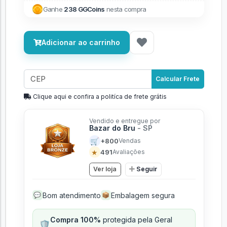
Ganhe
238 GGCoins
nesta compra
Adicionar ao carrinho
Calcular Frete
Clique aqui e confira a politíca de frete grátis
Vendido e entregue por
Bazar do Bru
- SP
🛒
+800
Vendas
★
491
Avaliações
Ver loja
Seguir
Bom atendimento
Embalagem segura
💬
📦
Compra 100%
protegida pela Geral
🛡️