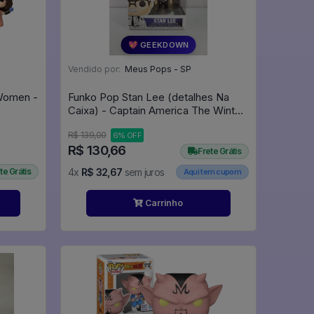
💖 GEEKDOWN
Vendido por:
Meus Pops - SP
Women -
Funko Pop Stan Lee (detalhes Na
Caixa) - Captain America The Winter
Soldier #283
R$ 139,00
6% OFF
R$ 130,66
Frete Grátis
te Grátis
4x
R$ 32,67
sem juros
Aqui tem cupom
Carrinho