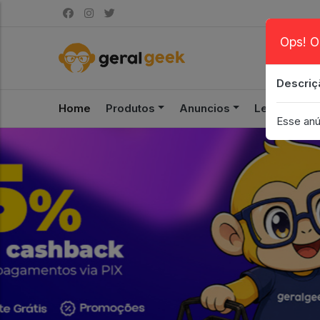
Ops! O
Descriç
Home
Produtos
Anuncios
Leilão
S
Esse anú