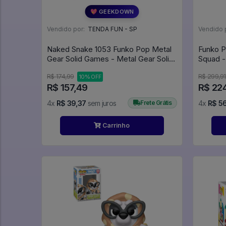
💖 GEEKDOWN
Vendido por:
TENDA FUN - SP
Vendido 
Naked Snake 1053 Funko Pop Metal
Funko P
Gear Solid Games - Metal Gear Solid
Squad -
- #1053 - Funko Pop - #1053 -
#1114
R$ 174,99
R$ 299,91
10% OFF
FUNKO POP #1053
R$ 157,49
R$ 22
4x
R$ 39,37
sem juros
Frete Grátis
4x
R$ 5
Carrinho