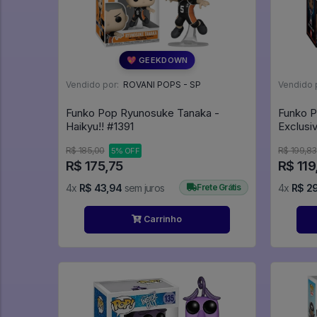
💖 GEEKDOWN
Vendido por:
ROVANI POPS - SP
Vendido 
Funko Pop Ryunosuke Tanaka -
Funko Po
Haikyu!! #1391
R$ 185,00
R$ 199,83
5% OFF
R$ 175,75
R$ 119
4x
R$ 43,94
sem juros
Frete Grátis
4x
R$ 2
Carrinho