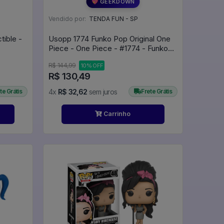
💖 GEEKDOWN
Vendido por:
TENDA FUN - SP
tible -
Usopp 1774 Funko Pop Original One
Piece - One Piece - #1774 - Funko
Pop - #1774 - FUNKO POP #1774
R$ 144,99
10% OFF
R$ 130,49
te Grátis
4x
R$ 32,62
sem juros
Frete Grátis
Carrinho