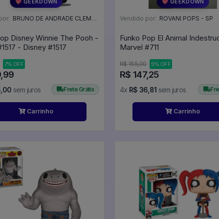
💖 GEEKDOWN
💖 GEEKDOWN
por:
BRUNO DE ANDRADE CLEMENTE - SC
Vendido por:
ROVANI POPS - SP
op Disney Winnie The Pooh -
Funko Pop El Animal Indestruc
Tigger #1517 - Disney #1517
Marvel #711
R$ 155,00
7% OFF
5% OFF
9,99
R$ 147,25
5,00
sem juros
Frete Grátis
4x
R$ 36,81
sem juros
Fre
Carrinho
Carrinho