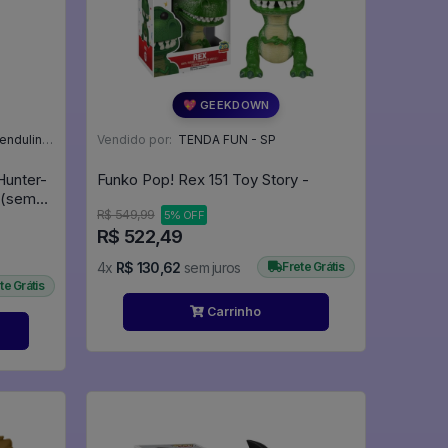
💖 GEEKDOWN
ini - SP
Vendido por:
TENDA FUN - SP
Hunter-
Funko Pop! Rex 151 Toy Story -
se(sem
R$ 549,99
5% OFF
R$ 522,49
4x
R$ 130,62
sem juros
Frete Grátis
te Grátis
Carrinho