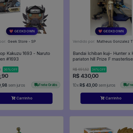
💖 GEEKDOWN
💖 GEEKDOWN
por:
Geek Store - SP
Vendido por:
Matheus Gonzalez Tendul
op Kakuzu 1693 - Naruto
Bandai Ichiban kuji- Hunter x 
Shippuden #1693
pariaton hill Prize F masterli
caixa) - Hunter X Hunter
4
R$ 651,52
36% OFF
34% OFF
9,90
R$ 430,00
9,98
sem juros
Frete Grátis
10x
R$ 43,00
sem juros
Fre
Carrinho
Carrinho