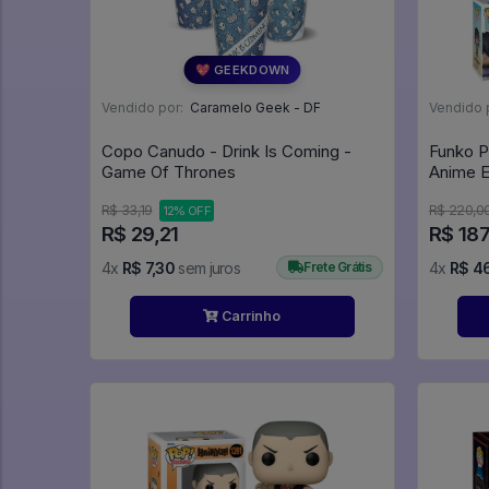
💖 GEEKDOWN
Vendido por:
Caramelo Geek - DF
Vendido 
Copo Canudo - Drink Is Coming -
Funko P
Game Of Thrones
Anime E
#1023
R$ 33,19
R$ 220,0
12% OFF
R$ 29,21
R$ 187
4x
R$ 7,30
sem juros
Frete Grátis
4x
R$ 4
Carrinho