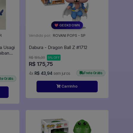
💖 GEEKDOWN
R
Vendido por:
ROVANI POPS - SP
a Usagi
Dabura - Dragon Ball Z #1712
hiban
R$ 185,00
5% OFF
to) - Is
R$ 175,75
4x
R$ 43,94
sem juros
Frete Grátis
te Grátis
Carrinho