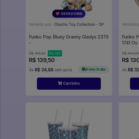
💖 GEEKDOWN
Vendido por:
Chuchu Toy Collection - SP
Vendido 
Funko Pop Bluey Granny Gladys 2370
Funko P
-
1741 Os
R$ 146,84
R$ 144,99
5% OFF
R$ 139,50
R$ 13
4x
R$ 34,88
sem juros
Frete Grátis
4x
R$ 3
Carrinho