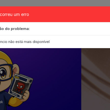
correu um erro
ão do problema:
obre
Cupom
FAQ
Contato
Eventos
Blog
ncio não está mais disponível