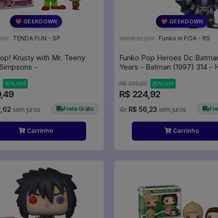
💖 GEEKDOWN
💖 GEEKDOWN
por:
TENDA FUN - SP
Vendido por:
Funko in POA - RS
op! Krusty with Mr. Teeny
Funko Pop Heroes Dc Batma
 Simpsons -
Years - Batman (1997) 314 -
DC #314
R$ 299,89
10% OFF
25% OFF
0,49
R$ 224,92
2,62
sem juros
Frete Grátis
4x
R$ 56,23
sem juros
Fre
Carrinho
Carrinho