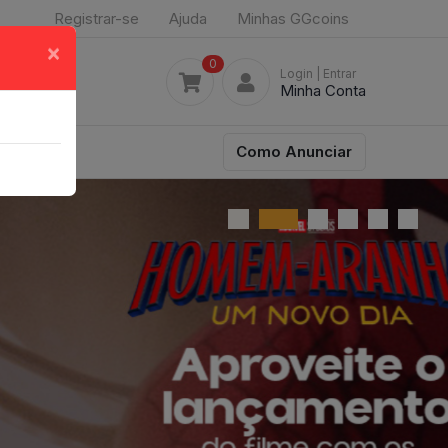
Registrar-se
Ajuda
Minhas GGcoins
×
0
Login
| Entrar
Minha Conta
Como Anunciar