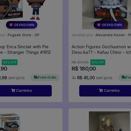
💖 GEEKDOWN
💖 GEEKDOWN
por:
Pugeek Store - SP
Vendido por:
Alexandre Kisner - P
p Erica Sinclair with Pie
Action Figures Gochuumon w
Exclusive - Stranger Things #1812
Desu ka?? - Kafuu Chino - Ic
Kuji - Image Creative (Banpres
R$ 200,00
40% OFF
10% OFF
The Order A Rabbit??
,90
R$ 180,00
9,98
sem juros
Frete Grátis
4x
R$ 45,00
sem juros
Fre
Carrinho
Carrinho