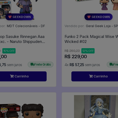
💖 GEEKDOWN
💖 GEEKDOWN
por:
MDT Colecionáveis - DF
Vendido por:
Geral Geek Loja - SP
op Sasuke Rinnegan Aaa
Funko 2 Pack Magical Wise 
xc. - Naruto Shippuden
Wicked #02
0
R$ 260,23
15% OFF
12% OFF
,00
R$ 229,00
6,75
sem juros
Frete Grátis
4x
R$ 57,25
sem juros
Fre
Carrinho
Carrinho