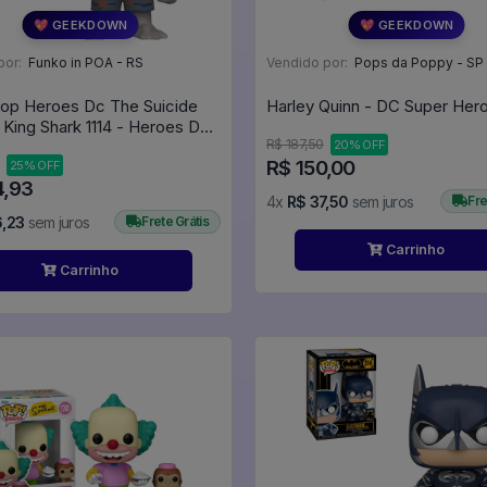
💖 GEEKDOWN
💖 GEEKDOWN
por:
Funko in POA - RS
Vendido por:
Pops da Poppy - SP
op Heroes Dc The Suicide
 King Shark 1114 - Heroes DC
R$ 187,50
20% OFF
R$ 150,00
25% OFF
4,93
4x
R$ 37,50
sem juros
Fre
6,23
sem juros
Frete Grátis
Carrinho
Carrinho