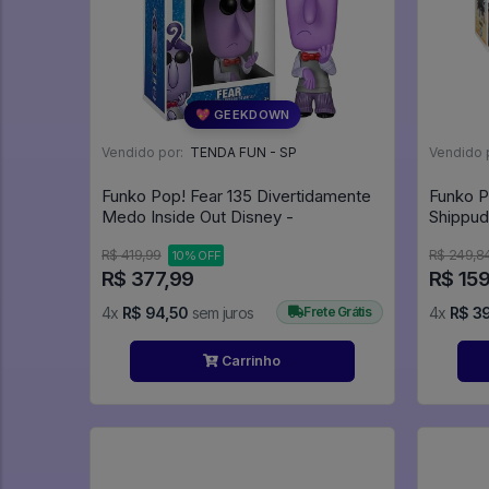
💖 GEEKDOWN
Vendido por:
TENDA FUN - SP
Vendido 
Funko Pop! Fear 135 Divertidamente
Funko P
Medo Inside Out Disney -
R$ 419,99
R$ 249,8
10% OFF
R$ 377,99
R$ 15
4x
R$ 94,50
sem juros
Frete Grátis
4x
R$ 3
Carrinho