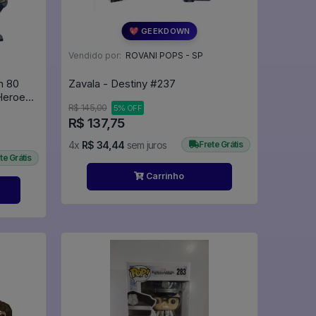
💖 GEEKDOWN
Vendido por:
ROVANI POPS - SP
n 80
Zavala - Destiny #237
 Heroes
R$ 145,00
5% OFF
R$ 137,75
4x
R$ 34,44
sem juros
Frete Grátis
te Grátis
Carrinho