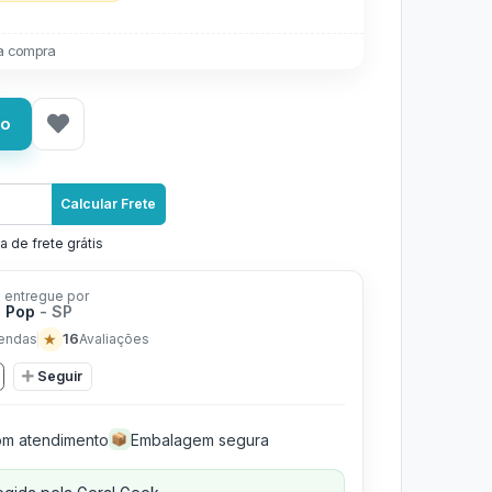
a compra
ho
Calcular Frete
a de frete grátis
 entregue por
n Pop
- SP
★
16
endas
Avaliações
Seguir
m atendimento
Embalagem segura
📦