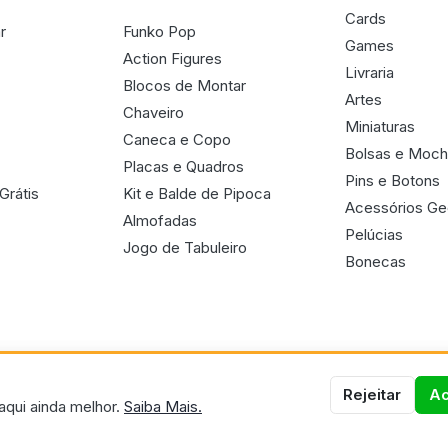
Cards
r
Funko Pop
Games
Action Figures
Livraria
Blocos de Montar
Artes
Chaveiro
Miniaturas
Caneca e Copo
Bolsas e Moch
Placas e Quadros
Pins e Botons
Grátis
Kit e Balde de Pipoca
Acessórios G
Almofadas
Pelúcias
Jogo de Tabuleiro
Bonecas
Rejeitar
Ac
aqui ainda melhor.
Saiba Mais.