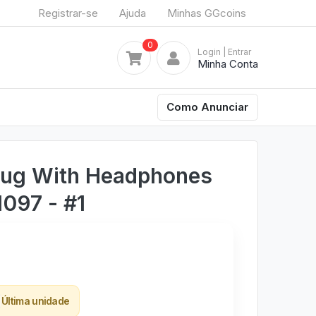
Registrar-se
Ajuda
Minhas GGcoins
0
Login
| Entrar
Minha Conta
Como Anunciar
Dug With Headphones
1097 - #1
Última unidade