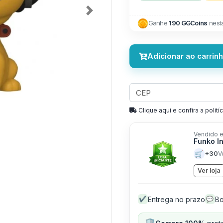
Next
Ganhe
190 GGCoins
nest
Adicionar ao carrin
Clique aqui e confira a politíc
Vendido e
Funko I
🛒
+30
V
Ver loja
Entrega no prazo
Bo
✔
💬
🛡️