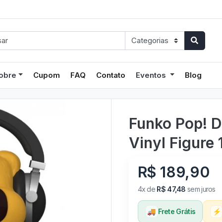
obre
Cupom
FAQ
Contato
Eventos
Blog
Funko Pop! 
Vinyl Figure 
R$ 189,90
4x de
R$ 47,48
sem juros
🚚
Frete Grátis
⚡