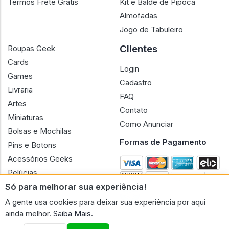
Termos Frete Grátis
Kit e Balde de Pipoca
Almofadas
Jogo de Tabuleiro
Clientes
Roupas Geek
Cards
Login
Games
Cadastro
Livraria
FAQ
Artes
Contato
Miniaturas
Como Anunciar
Bolsas e Mochilas
Formas de Pagamento
Pins e Botons
Acessórios Geeks
Pelúcias
Só para melhorar sua experiência!
Bonecas
A gente usa cookies para deixar sua experiência por aqui
ainda melhor.
Saiba Mais.