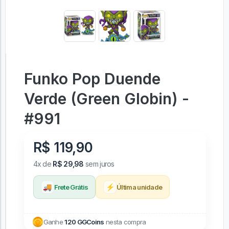
Funko Pop Duende
Verde (Green Globin) -
#991
R$ 119,90
4x de
R$ 29,98
sem juros
🚚
⚡
Frete Grátis
Última unidade
Ganhe
120 GGCoins
nesta compra