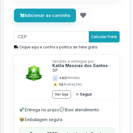
Adicionar ao carrinho
Calcular Frete
Clique aqui e confira a politíca de frete grátis
Vendido e entregue por
Kalila Messias dos Santos
-
SP
🛒
+40
Vendas
★
14
Avaliações
Ver loja
Seguir
Entrega no prazo
Bom atendimento
✔
💬
Embalagem segura
📦