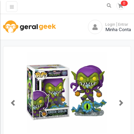
0
Login
| Entrar
Minha Conta
Previous
Next