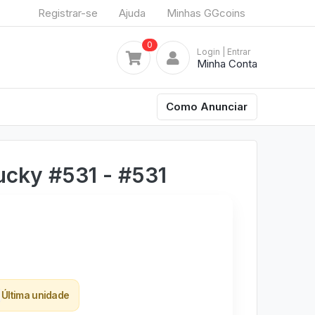
Registrar-se
Ajuda
Minhas GGcoins
0
Login
| Entrar
Minha Conta
Como Anunciar
ucky #531 - #531
Última unidade