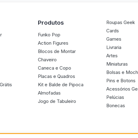
Produtos
Roupas Geek
Cards
r
Funko Pop
Games
Action Figures
Livraria
Blocos de Montar
Artes
Chaveiro
Miniaturas
Caneca e Copo
Bolsas e Moch
Placas e Quadros
Pins e Botons
Grátis
Kit e Balde de Pipoca
Acessórios G
Almofadas
Pelúcias
Jogo de Tabuleiro
Bonecas