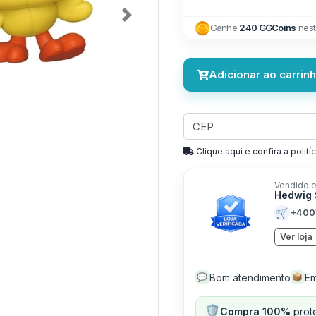
Next
Ganhe
240 GGCoins
nest
Adicionar ao carrin
Clique aqui e confira a politíc
Vendido e
Hedwig 
🛒
+400
Ver loja
Bom atendimento
Em
💬
📦
🛡️
Compra 100%
prote