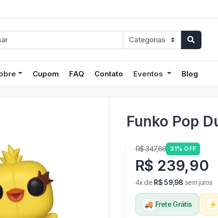
obre
Cupom
FAQ
Contato
Eventos
Blog
Funko Pop D
R$ 347,68
31% OFF
R$ 239,90
4x de
R$ 59,98
sem juros
🚚
Frete Grátis
⚡