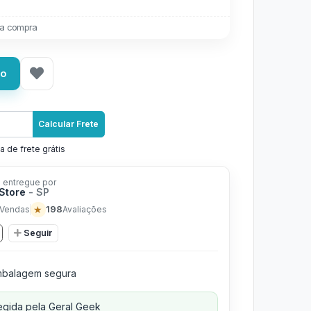
a compra
ho
Calcular Frete
a de frete grátis
 entregue por
Store
- SP
★
198
Vendas
Avaliações
Seguir
balagem segura
gida pela Geral Geek