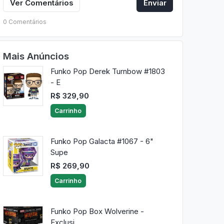
Ver Comentários
Enviar
0 Comentários
Mais Anúncios
Funko Pop Derek Turnbow #1803
- E
R$ 329,90
Carrinho
Funko Pop Galacta #1067 - 6"
Supe
R$ 269,90
Carrinho
Funko Pop Box Wolverine -
Exclusi