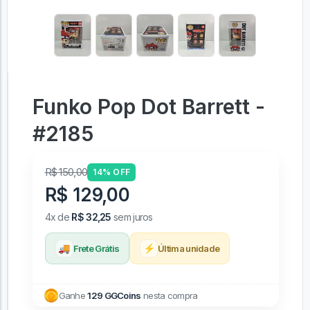
Funko Pop Dot Barrett -
#2185
R$ 150,00
14% OFF
R$ 129,00
4x de
R$ 32,25
sem juros
🚚
⚡
Frete Grátis
Última unidade
Ganhe
129 GGCoins
nesta compra