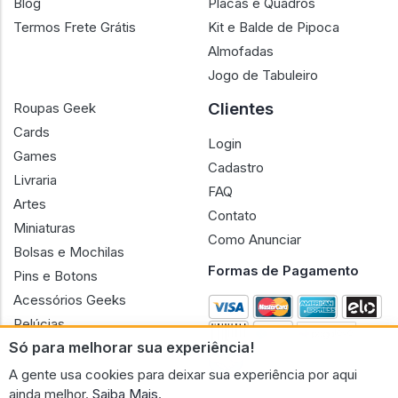
Blog
Placas e Quadros
Termos Frete Grátis
Kit e Balde de Pipoca
Almofadas
Jogo de Tabuleiro
Clientes
Roupas Geek
Cards
Login
Games
Cadastro
Livraria
FAQ
Artes
Contato
Miniaturas
Como Anunciar
Bolsas e Mochilas
Formas de Pagamento
Pins e Botons
Acessórios Geeks
Pelúcias
Só para melhorar sua experiência!
Bonecas
A gente usa cookies para deixar sua experiência por aqui
ainda melhor.
Saiba Mais.