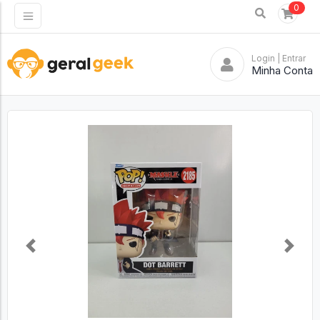
0
Login
| Entrar
Minha Conta
Previous
Next