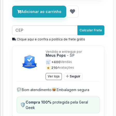
Adicionar ao carrinho
Calcular Frete
Clique aqui e confira a politíca de frete grátis
Vendido e entregue por
Meus Pops
- SP
🛒
+400
Vendas
★
210
Avaliações
Ver loja
Seguir
Bom atendimento
Embalagem segura
💬
📦
Compra 100%
protegida pela Geral
🛡️
Geek