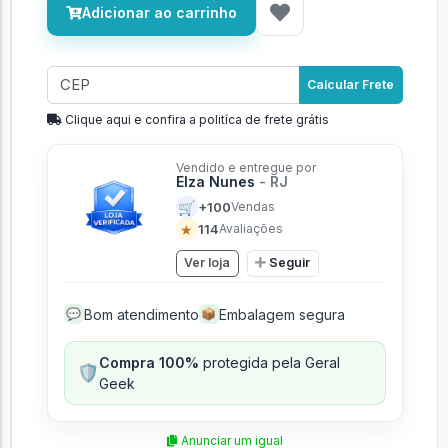
Adicionar ao carrinho
Calcular Frete
Clique aqui e confira a politíca de frete grátis
Vendido e entregue por
Elza Nunes
- RJ
🛒
+100
Vendas
★
114
Avaliações
Ver loja
Seguir
Bom atendimento
Embalagem segura
💬
📦
Compra 100%
protegida pela Geral
🛡️
Geek
Anunciar um igual