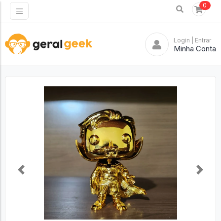
0
Login
| Entrar
Minha Conta
Previous
Next