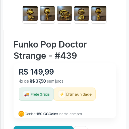
Funko Pop Doctor
Strange - #439
R$ 149,99
4x de
R$ 37,50
sem juros
🚚
⚡
Frete Grátis
Última unidade
Ganhe
150 GGCoins
nesta compra