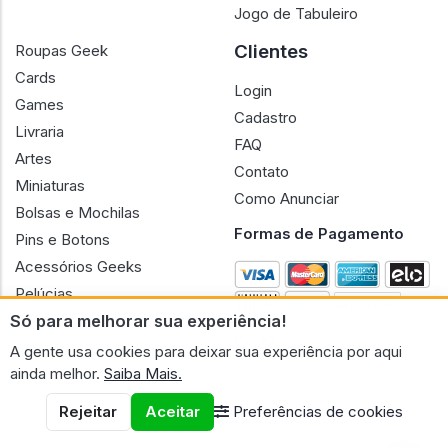
Jogo de Tabuleiro
Clientes
Roupas Geek
Cards
Login
Games
Cadastro
Livraria
FAQ
Artes
Contato
Miniaturas
Como Anunciar
Bolsas e Mochilas
Formas de Pagamento
Pins e Botons
Acessórios Geeks
Pelúcias
Só para melhorar sua experiência!
Bonecas
A gente usa cookies para deixar sua experiência por aqui
ainda melhor.
Saiba Mais.
Rejeitar
Aceitar
Preferências de cookies
CNPJ n.º 30.220.458/0001-17 - GERAL GEEK PORTAL ELETRONICO