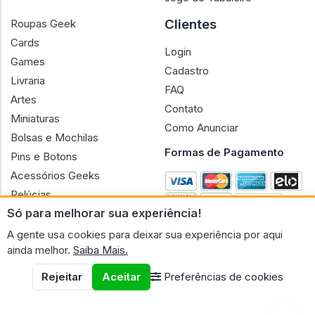
Termos Frete Grátis
Kit e Balde de Pipoca
Almofadas
Jogo de Tabuleiro
Clientes
Roupas Geek
Cards
Login
Games
Cadastro
Livraria
FAQ
Artes
Contato
Miniaturas
Como Anunciar
Bolsas e Mochilas
Formas de Pagamento
Pins e Botons
Só para melhorar sua experiência!
Acessórios Geeks
A gente usa cookies para deixar sua experiência por aqui
Pelúcias
ainda melhor.
Saiba Mais.
Bonecas
Rejeitar
Aceitar
Preferências de cookies