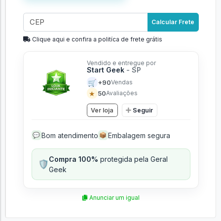
Adicionar ao carrinho
Calcular Frete
Clique aqui e confira a politíca de frete grátis
Vendido e entregue por
Start Geek
- SP
🛒
+90
Vendas
★
50
Avaliações
Ver loja
Seguir
Bom atendimento
Embalagem segura
💬
📦
Compra 100%
protegida pela Geral
🛡️
Geek