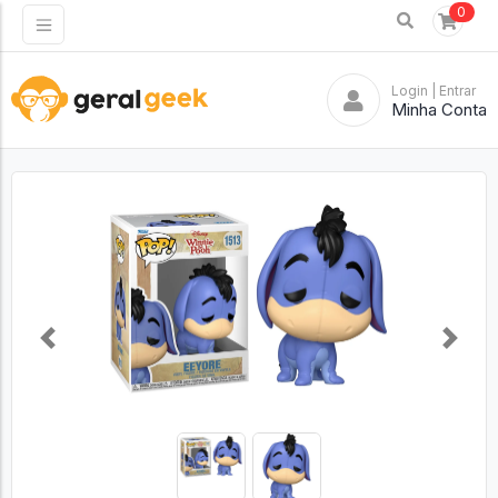
0
Login
| Entrar
Minha Conta
Previous
Next