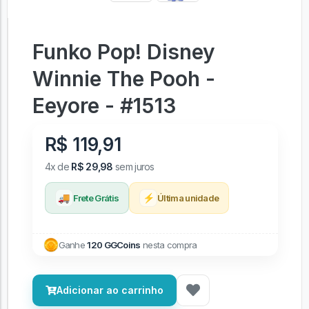
Funko Pop! Disney
Winnie The Pooh -
Eeyore - #1513
R$ 119,91
4x de
R$ 29,98
sem juros
🚚
⚡
Frete Grátis
Última unidade
Ganhe
120 GGCoins
nesta compra