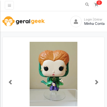
0
Login
| Entrar
Minha Conta
Previous
Next