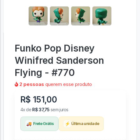
Funko Pop Disney
Winifred Sanderson
Flying - #770
2 pessoas
querem esse produto
R$ 151,00
4x de
R$ 37,75
sem juros
🚚
⚡
Frete Grátis
Última unidade