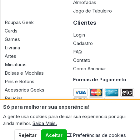
Almofadas
Jogo de Tabuleiro
Clientes
Roupas Geek
Cards
Login
Games
Cadastro
Livraria
FAQ
Artes
Contato
Miniaturas
Como Anunciar
Bolsas e Mochilas
Formas de Pagamento
Pins e Botons
Acessórios Geeks
Pelúcias
Só para melhorar sua experiência!
Bonecas
A gente usa cookies para deixar sua experiência por aqui
ainda melhor.
Saiba Mais.
Rejeitar
Aceitar
Preferências de cookies