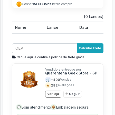
Ganhe
151 GGCoins
nesta compra
[0 Lances]
Nome
Lance
Data
Calcular Frete
Clique aqui e confira a politíca de frete grátis
Vendido e entregue por
Quarentena Geek Store
- SP
🛒
+400
Vendas
★
282
Avaliações
Ver loja
Seguir
Bom atendimento
Embalagem segura
💬
📦