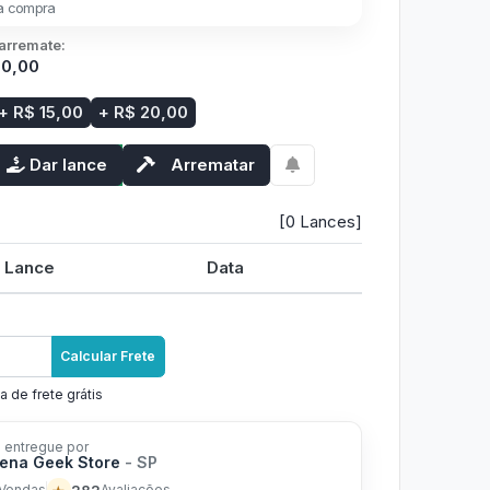
a compra
 arremate:
30,00
+ R$ 15,00
+ R$ 20,00
Dar lance
Arrematar
[0 Lances]
Lance
Data
Calcular Frete
a de frete grátis
 entregue por
ena Geek Store
- SP
282
Vendas
Avaliações