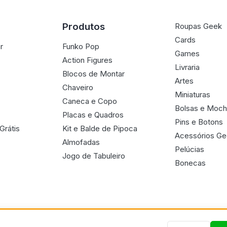
Produtos
Roupas Geek
Cards
r
Funko Pop
Games
Action Figures
Livraria
Blocos de Montar
Artes
Chaveiro
Miniaturas
Caneca e Copo
Bolsas e Moch
Placas e Quadros
Pins e Botons
Grátis
Kit e Balde de Pipoca
Acessórios G
Almofadas
Pelúcias
Jogo de Tabuleiro
Bonecas