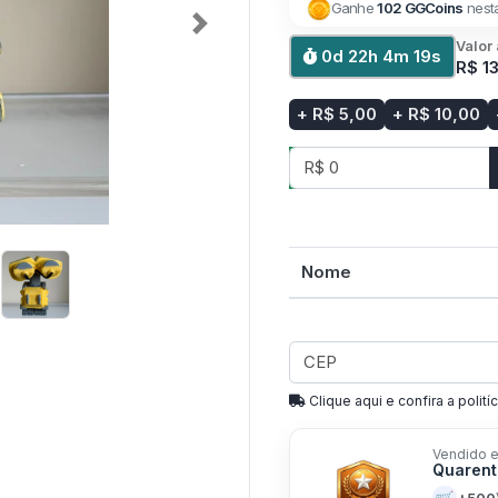
Ganhe
102 GGCoins
nest
Next
Valor
0d 22h 4m 19s
R$ 1
+ R$ 5,00
+ R$ 10,00
Nome
Clique aqui e confira a politíc
Vendido e
Quarent
+500