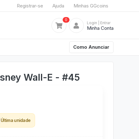
Registrar-se
Ajuda
Minhas GGcoins
0
Login
| Entrar
Minha Conta
Como Anunciar
sney Wall-E - #45
Última unidade