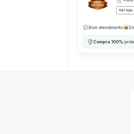
🛒
Ver loja
Bom atendimento
Em
💬
📦
🛡️
Compra 100%
prote