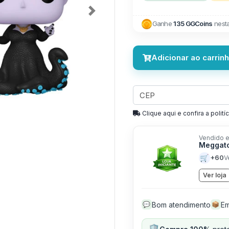
Next
Ganhe
135 GGCoins
nest
Adicionar ao carrin
Clique aqui e confira a politíc
Vendido e
Meggato
🛒
+60
V
Ver loja
Bom atendimento
Em
💬
📦
🛡️