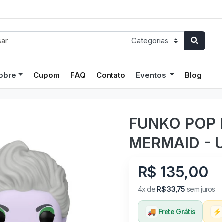
obre
Cupom
FAQ
Contato
Eventos
Blog
FUNKO POP 
MERMAID - U
R$ 135,00
4x de
R$ 33,75
sem juros
🚚
Frete Grátis
⚡