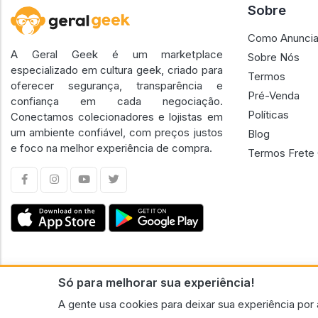
Sobre
Como Anuncia
A Geral Geek é um marketplace
Sobre Nós
especializado em cultura geek, criado para
Termos
oferecer segurança, transparência e
Pré-Venda
confiança em cada negociação.
Políticas
Conectamos colecionadores e lojistas em
um ambiente confiável, com preços justos
Blog
e foco na melhor experiência de compra.
Termos Frete 
Só para melhorar sua experiência!
CNPJ n.º 30.220.458/0001-17 - GERAL GEEK PORTAL ELETRONICO LTDA.
A gente usa cookies para deixar sua experiência por 
© 2026 Geral Geek