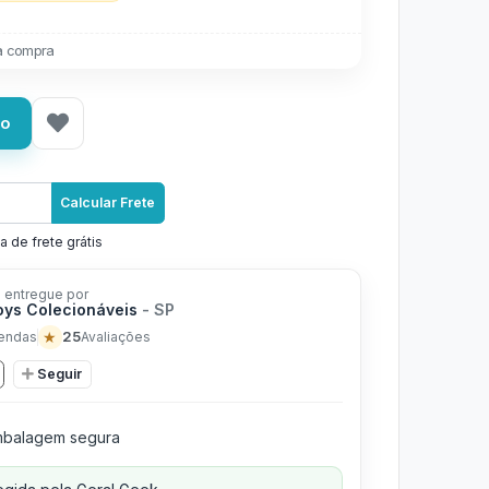
a compra
ho
Calcular Frete
a de frete grátis
 entregue por
ys Colecionáveis
- SP
★
25
endas
Avaliações
Seguir
balagem segura