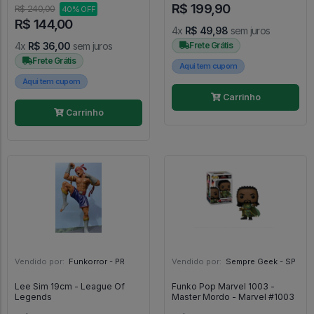
R$ 199,90
R$ 240,00
40% OFF
R$ 144,00
4x
R$ 49,98
sem juros
4x
R$ 36,00
sem juros
Frete Grátis
Frete Grátis
Aqui tem cupom
Aqui tem cupom
Carrinho
Carrinho
Vendido por:
Funkorror - PR
Vendido por:
Sempre Geek - SP
Lee Sim 19cm - League Of
Funko Pop Marvel 1003 -
Legends
Master Mordo - Marvel #1003