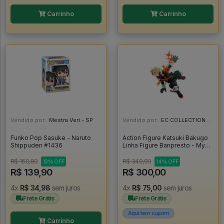
Carrinho
Carrinho
Vendido por:
Mestra Veri - SP
Vendido por:
EC COLLECTION - SP
Funko Pop Sasuke - Naruto
Action Figure Katsuki Bakugo
Shippuden #1436
Linha Figure Banpresto - My
Hero Academia - My Hero
Academia
R$ 160,80
R$ 349,90
13% OFF
14% OFF
R$ 139,90
R$ 300,00
4x
R$ 34,98
sem juros
4x
R$ 75,00
sem juros
Frete Grátis
Frete Grátis
Aqui tem cupom
Carrinho