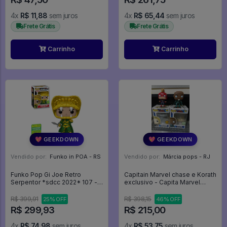
4x
R$ 11,88
sem juros
4x
R$ 65,44
sem juros
Frete Grátis
Frete Grátis
Carrinho
Carrinho
💖 GEEKDOWN
💖 GEEKDOWN
Vendido por:
Funko in POA - RS
Vendido por:
Márcia pops - RJ
Funko Pop Gi Joe Retro
Capitain Marvel chase e Korath
Serpentor *sdcc 2022* 107 -
exclusivo - Capita Marvel
Retro Toys #107
#425
R$ 399,91
R$ 398,15
25% OFF
46% OFF
R$ 299,93
R$ 215,00
4x
R$ 74,98
sem juros
4x
R$ 53,75
sem juros