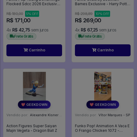
Flocked Sdcc 2026 Exclusive -
Barnes Exclusive - Harry Potter
One Piece #2327
#59
R$ 180,00
R$ 298,89
5% OFF
10% OFF
R$ 171,00
R$ 269,00
4x
R$ 42,75
sem juros
4x
R$ 67,25
sem juros
Frete Grátis
Frete Grátis
Carrinho
Carrinho
💖 GEEKDOWN
💖 GEEKDOWN
Vendido por:
Alexandre Kisner - PR
Vendido por:
Vítor Marques - SP
Action Figures Super Saiyan
Funko Pop! Animation A Vaca E
Majin Vegeta - Dragon Ball Z
O Frango Chicken 1072 -
Cartoon Network #1072