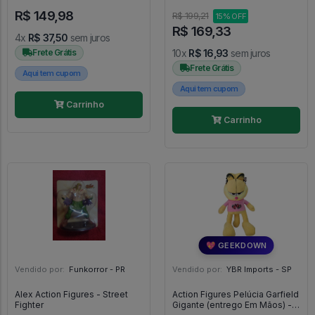
R$ 149,98
R$ 199,21
15% OFF
R$ 169,33
4x
R$ 37,50
sem juros
Frete Grátis
10x
R$ 16,93
sem juros
Frete Grátis
Aqui tem cupom
Aqui tem cupom
Carrinho
Carrinho
💖 GEEKDOWN
Vendido por:
Funkorror - PR
Vendido por:
YBR Imports - SP
Alex Action Figures - Street
Action Figures Pelúcia Garfield
Fighter
Gigante (entrego Em Mãos) -