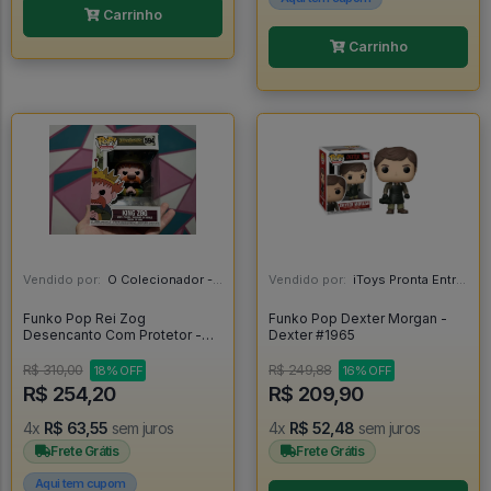
Carrinho
Carrinho
Vendido por:
O Colecionador - SP
Vendido por:
iToys Pronta Entrega - SP
Funko Pop Rei Zog
Funko Pop Dexter Morgan -
Desencanto Com Protetor -
Dexter #1965
Disenchantment #594
R$ 310,00
R$ 249,88
18% OFF
16% OFF
R$ 254,20
R$ 209,90
4x
R$ 63,55
sem juros
4x
R$ 52,48
sem juros
Frete Grátis
Frete Grátis
Aqui tem cupom