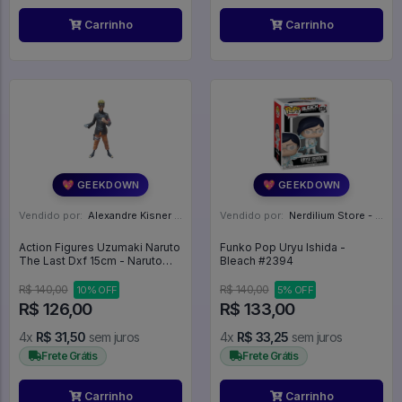
Carrinho
Carrinho
💖 GEEKDOWN
💖 GEEKDOWN
Vendido por:
Alexandre Kisner - PR
Vendido por:
Nerdilium Store - SP
Action Figures Uzumaki Naruto
Funko Pop Uryu Ishida -
The Last Dxf 15cm - Naruto
Bleach #2394
Shippuden
R$ 140,00
R$ 140,00
10% OFF
5% OFF
R$ 126,00
R$ 133,00
4x
R$ 31,50
sem juros
4x
R$ 33,25
sem juros
Frete Grátis
Frete Grátis
Carrinho
Carrinho