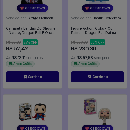
💖 GEEKDOWN
💖 GEEKDOWN
Vendido por:
Artigos Miranda - RJ
Vendido por:
Tanuki Colecionáveis - SP
Camiseta Lendas Do Shounen
Figure Action: Goku - Com
- Naruto, Dragon Ball E One
Painel - Dragon Ball Daima
Piece
R$ 69,89
R$ 329,00
25% OFF
30% OFF
R$ 52,42
R$ 230,30
4x
R$ 13,11
sem juros
4x
R$ 57,58
sem juros
Frete Grátis
Frete Grátis
Carrinho
Carrinho
💖 GEEKDOWN
💖 GEEKDOWN