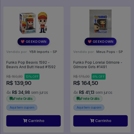
💖 GEEKDOWN
💖 GEEKDOWN
Vendido por:
YBR Imports - SP
Vendido por:
Meus Pops - SP
Funko Pop Beavis 1592 -
Funko Pop Lorelai Gilmore -
Beavis And Butt Head #1592
Gilmore Girls #1491
R$ 160,80
R$ 175,00
13% OFF
6% OFF
R$ 139,90
R$ 164,50
4x
R$ 34,98
sem juros
4x
R$ 41,13
sem juros
Frete Grátis
Frete Grátis
Aqui tem cupom
Aqui tem cupom
Carrinho
Carrinho