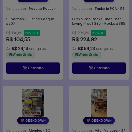
Vendido por:
Pops da Poppy - SP
Vendido por:
Funko in POA - RS
Superman - Justice League
Funko Pop Rocks Cher Cher
#207
Living Proof 385 - Rocks #385
R$ 130,69
R$ 299,89
20% OFF
25% OFF
R$ 104,55
R$ 224,92
4x
R$ 26,14
sem juros
4x
R$ 56,23
sem juros
Frete Grátis
Frete Grátis
Carrinho
Carrinho
💖 GEEKDOWN
💖 GEEKDOWN
Vendido por:
Mendes - SC
Vendido por:
Vítor Marques - SP