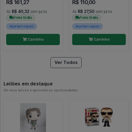
R$ 161,27
R$ 110,00
4x
R$ 40,32
sem juros
4x
R$ 27,50
sem juros
Frete Grátis
Frete Grátis
Aqui tem cupom
Aqui tem cupom
Carrinho
Carrinho
Ver Todos
Leilões em destaque
Dê seus lances e aproveite as oportunidades