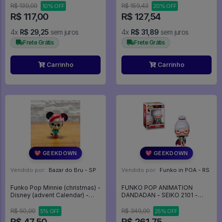
R$ 130,00
R$ 159,43
10% OFF
20% OFF
R$ 117,00
R$ 127,54
4x
R$ 29,25
sem juros
4x
R$ 31,89
sem juros
Frete Grátis
Frete Grátis
Carrinho
Carrinho
💖 GEEKDOWN
💖 GEEKDOWN
Vendido por:
Bazar do Bru - SP
Vendido por:
Funko in POA - RS
Funko Pop Minnie (christmas) -
FUNKO POP ANIMATION
Disney (advent Calendar) -
DANDADAN - SEIKO 2101 -
Disney #00
Animation #2101
R$ 50,00
R$ 349,00
5% OFF
25% OFF
R$ 47,50
R$ 261,75