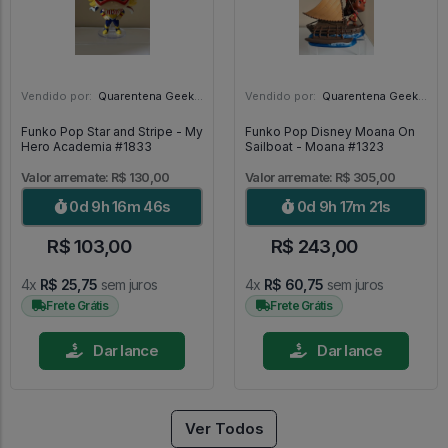
Vendido por:
Quarentena Geek Store - SP
Vendido por:
Quarentena Geek Store - SP
Funko Pop Star and Stripe - My
Funko Pop Disney Moana On
Hero Academia #1833
Sailboat - Moana #1323
Valor arremate: R$ 130,00
Valor arremate: R$ 305,00
0d 9h 16m 44s
0d 9h 17m 19s
R$ 103,00
R$ 243,00
4x
R$ 25,75
sem juros
4x
R$ 60,75
sem juros
Frete Grátis
Frete Grátis
Dar lance
Dar lance
Ver Todos