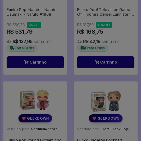
Funko Pop! Naruto - Naruto
Funko Pop! Television Game
Uzumaki - Naruto #1968
Of Thrones Cersei Lannister 51
- Game Of Thrones #51
R$ 559,78
R$ 187,50
5% OFF
10% OFF
R$ 531,79
R$ 168,75
4x
R$ 132,95
sem juros
4x
R$ 42,19
sem juros
Frete Grátis
Frete Grátis
Carrinho
Carrinho
💖 GEEKDOWN
💖 GEEKDOWN
Vendido por:
Nerdilium Store - SP
Vendido por:
Geral Geek Loja - SP
Funko Pop Young Doflamingo
Funko Gilderoy Lockhart