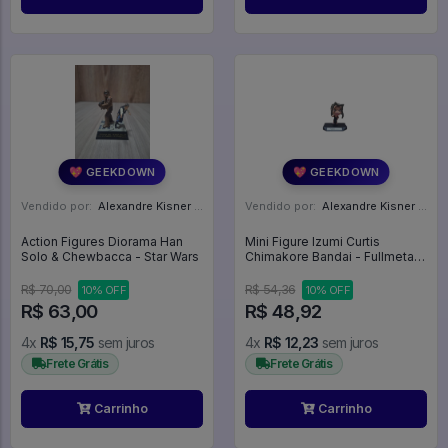
💖 GEEKDOWN
💖 GEEKDOWN
Vendido por:
Alexandre Kisner - PR
Vendido por:
Alexandre Kisner - PR
Action Figures Diorama Han
Mini Figure Izumi Curtis
Solo & Chewbacca - Star Wars
Chimakore Bandai - Fullmetal
Alchemist
R$ 70,00
R$ 54,36
10% OFF
10% OFF
R$ 63,00
R$ 48,92
4x
R$ 15,75
sem juros
4x
R$ 12,23
sem juros
Frete Grátis
Frete Grátis
Carrinho
Carrinho