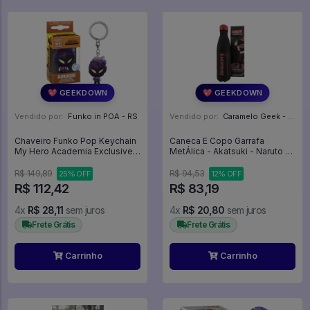
💖 GEEKDOWN
💖 GEEKDOWN
Vendido por:
Funko in POA - RS
Vendido por:
Caramelo Geek - DF
Chaveiro Funko Pop Keychain
Caneca E Copo Garrafa
My Hero Academia Exclusive -
MetÁlica - Akatsuki - Naruto -
Kurogiri (68740) - Animation
Clube Comix
R$ 149,89
R$ 94,53
25% OFF
12% OFF
R$ 112,42
R$ 83,19
4x
R$ 28,11
sem juros
4x
R$ 20,80
sem juros
Frete Grátis
Frete Grátis
Carrinho
Carrinho