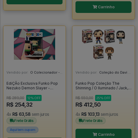
Carrinho
Vendido por:
O Colecionador - SP
Vendido por:
Coleção do Davi - RJ
EdiÇÃo Exclusiva Funko Pop
Funko Pop Coleção The
Nezuko Demon Slayer -
Shinning / O Iluminado / Jack,
Demon Slayer #1264
Wendy E Danny Torrance - O
Iluminado #456
R$ 289,00
R$ 550,00
12% OFF
25% OFF
R$ 254,32
R$ 412,50
4x
R$ 63,58
sem juros
4x
R$ 103,13
sem juros
Frete Grátis
Frete Grátis
Aqui tem cupom
Carrinho