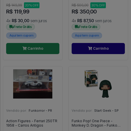
PELÚCIA
R$ 149,99
R$ 500,00
20% OFF
30% OFF
R$ 119,99
R$ 350,00
4x
R$ 30,00
sem juros
4x
R$ 87,50
sem juros
Frete Grátis
Frete Grátis
Aqui tem cupom
Aqui tem cupom
Carrinho
Carrinho
Vendido por:
Funkorror - PR
Vendido por:
Start Geek - SP
Action Figures - Ferrari 250TR
Funko Pop! One Piece -
1958 - Carros Antigos
Monkey D. Dragon - Funko
POP! #2206