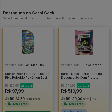
Destaques da Geral Geek
Seleção especial com os produtos que estão fazendo sucesso
Vendido por:
Dark Side - RS
Vendido por:
O Colecionador - SP
Starter Deck Espada E Escudo
Raro E Novo Funko Pop Elfo
Rixa Rebelde Pokémon Zacian
Desencanto Com Protetor -
- Copag - Pokemon
Disenchantment #593
R$ 130,65
R$ 649,99
25% OFF
20% OFF
R$ 97,99
R$ 519,99
4x
R$ 24,50
sem juros
4x
R$ 130,00
sem juros
Frete Grátis
Frete Grátis
Aqui tem cupom