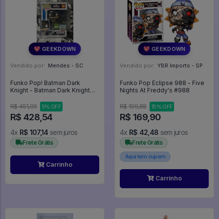
💖 GEEKDOWN
💖 GEEKDOWN
Vendido por:
Mendes - SC
Vendido por:
YBR Imports - SP
Funko Pop! Batman Dark
Funko Pop Eclipse 988 - Five
Knight - Batman Dark Knight
Nights At Freddy's #988
Returns #621
R$ 451,09
R$ 199,88
5% OFF
15% OFF
R$ 428,54
R$ 169,90
4x
R$ 107,14
sem juros
4x
R$ 42,48
sem juros
Frete Grátis
Frete Grátis
Aqui tem cupom
Carrinho
Carrinho