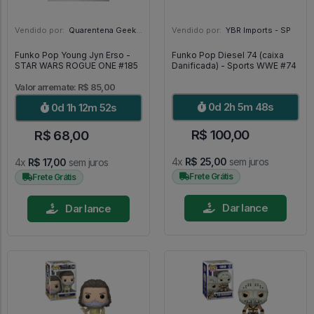
Vendido por:
Quarentena Geek Store - SP
Vendido por:
YBR Imports - SP
Funko Pop Young Jyn Erso -
Funko Pop Diesel 74 (caixa
STAR WARS ROGUE ONE #185
Danificada) - Sports WWE #74
Valor arremate: R$ 85,00
0d 2h 5m 46s
0d 1h 12m 50s
R$ 100,00
R$ 68,00
4x
R$ 25,00
sem juros
4x
R$ 17,00
sem juros
Frete Grátis
Frete Grátis
Dar lance
Dar lance