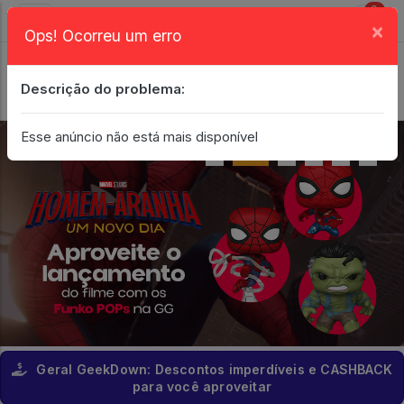
0
×
Ops! Ocorreu um erro
Login
| Entrar
Descrição do problema:
Minha Conta
Esse anúncio não está mais disponível
Geral GeekDown: Descontos imperdíveis e CASHBACK
para você aproveitar