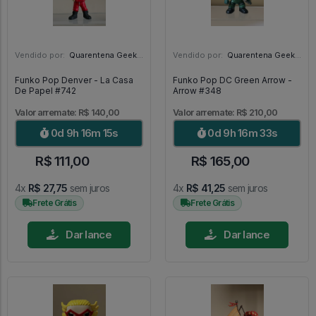
Vendido por:
Quarentena Geek Store - SP
Vendido por:
Quarentena Geek Store - SP
Funko Pop Denver - La Casa
Funko Pop DC Green Arrow -
De Papel #742
Arrow #348
Valor arremate: R$ 140,00
Valor arremate: R$ 210,00
0d 9h 16m 13s
0d 9h 16m 31s
R$ 111,00
R$ 165,00
4x
R$ 27,75
sem juros
4x
R$ 41,25
sem juros
Frete Grátis
Frete Grátis
Dar lance
Dar lance