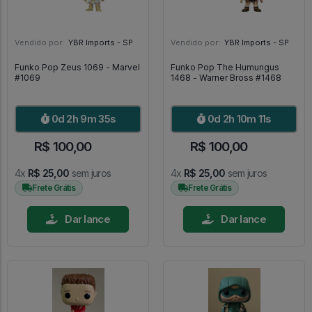
Vendido por:
YBR Imports - SP
Vendido por:
YBR Imports - SP
Funko Pop Zeus 1069 - Marvel
Funko Pop The Humungus
#1069
1468 - Warner Bross #1468
0d 2h 9m 33s
0d 2h 10m 9s
R$ 100,00
R$ 100,00
4x
R$ 25,00
sem juros
4x
R$ 25,00
sem juros
Frete Grátis
Frete Grátis
Dar lance
Dar lance