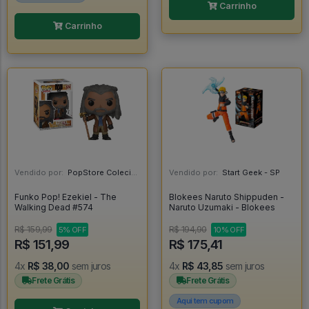
Carrinho
Carrinho
Vendido por:
PopStore Colecionáveis - MG
Vendido por:
Start Geek - SP
Funko Pop! Ezekiel - The
Blokees Naruto Shippuden -
Walking Dead #574
Naruto Uzumaki - Blokees
R$ 159,99
R$ 194,90
5% OFF
10% OFF
R$ 151,99
R$ 175,41
4x
R$ 38,00
sem juros
4x
R$ 43,85
sem juros
Frete Grátis
Frete Grátis
Aqui tem cupom