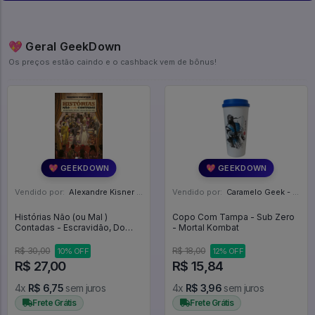
💖 Geral GeekDown
Os preços estão caindo e o cashback vem de bônus!
💖 GEEKDOWN
💖 GEEKDOWN
Vendido por:
Alexandre Kisner - PR
Vendido por:
Caramelo Geek - DF
Histórias Não (ou Mal )
Copo Com Tampa - Sub Zero
Contadas - Escravidão, Do
- Mortal Kombat
Ano 1000 Ao Século Xxi -
Histórias #1
R$ 30,00
R$ 18,00
10% OFF
12% OFF
R$ 27,00
R$ 15,84
4x
R$ 6,75
sem juros
4x
R$ 3,96
sem juros
Frete Grátis
Frete Grátis