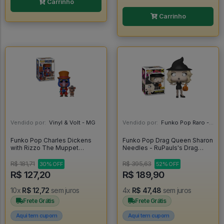
Carrinho
Carrinho
Vendido por:
Vinyl & Volt - MG
Vendido por:
Funko Pop Raro - SP
Funko Pop Charles Dickens
Funko Pop Drag Queen Sharon
with Rizzo The Muppet
Needles - RuPauls's Drag
Christmas Carol Flocked 1456
Race #6
[Special Edition] - Disney The
R$ 181,71
R$ 395,63
30% OFF
52% OFF
Muppet Christmas Carol #1456
R$ 127,20
R$ 189,90
10x
R$ 12,72
sem juros
4x
R$ 47,48
sem juros
Frete Grátis
Frete Grátis
Aqui tem cupom
Aqui tem cupom