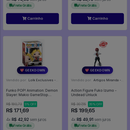
Frete Grátis
Frete Grátis
Carrinho
Carrinho
💖 GEEKDOWN
💖 GEEKDOWN
Vendido por:
Lolk Exclusives - SP
Vendido por:
Artigos Miranda - RJ
Funko POP! Animation: Demon
Action Figure Fuko Izumo -
Slayer: Makio GameStop
Undead Unluck
Exclusive - Demon
Slayer:Kimetsu No Yaiba #1538
R$ 180,73
R$ 307,15
5% OFF
35% OFF
R$ 171,69
R$ 199,65
4x
R$ 42,92
sem juros
4x
R$ 49,91
sem juros
Frete Grátis
Frete Grátis