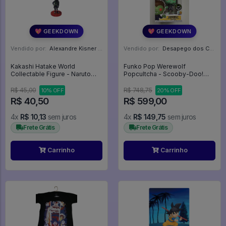
💖 GEEKDOWN
💖 GEEKDOWN
Vendido por:
Alexandre Kisner - PR
Vendido por:
Desapego dos Cardoso - PR
Kakashi Hatake World
Funko Pop Werewolf
Collectable Figure - Naruto
Popcultcha - Scooby-Doo!
Shippuden
#631
R$ 45,00
R$ 748,75
10% OFF
20% OFF
R$ 40,50
R$ 599,00
4x
R$ 10,13
sem juros
4x
R$ 149,75
sem juros
Frete Grátis
Frete Grátis
Carrinho
Carrinho