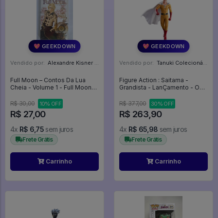
💖 GEEKDOWN
💖 GEEKDOWN
Vendido por:
Alexandre Kisner - PR
Vendido por:
Tanuki Colecionáveis - SP
Full Moon – Contos Da Lua
Figure Action : Saitama -
Cheia - Volume 1 - Full Moon
Grandista - LanÇamento - One
#1
Punch Man
R$ 30,00
R$ 377,00
10% OFF
30% OFF
R$ 27,00
R$ 263,90
4x
R$ 6,75
sem juros
4x
R$ 65,98
sem juros
Frete Grátis
Frete Grátis
Carrinho
Carrinho