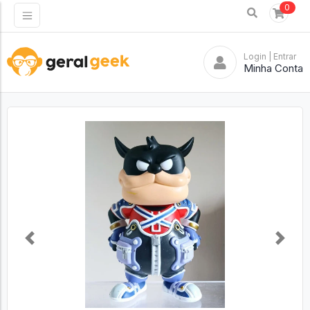
0
Login
| Entrar
Minha Conta
Previous
Next