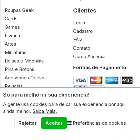
Clientes
Roupas Geek
Cards
Login
Games
Cadastro
Livraria
FAQ
Artes
Contato
Miniaturas
Como Anunciar
Bolsas e Mochilas
Formas de Pagamento
Pins e Botons
Acessórios Geeks
Pelúcias
Só para melhorar sua experiência!
Bonecas
A gente usa cookies para deixar sua experiência por aqui
ainda melhor.
Saiba Mais.
Rejeitar
Aceitar
Preferências de cookies
CNPJ n.º 30.220.458/0001-17 - GERAL GEEK PORTAL ELETRONICO
LTDA.