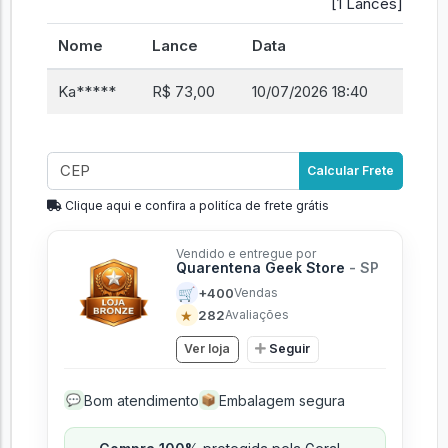
[1 Lances]
Nome
Lance
Data
Ka*****
R$ 73,00
10/07/2026 18:40
Calcular Frete
Clique aqui e confira a politíca de frete grátis
Vendido e entregue por
Quarentena Geek Store
- SP
🛒
+400
Vendas
★
282
Avaliações
Ver loja
Seguir
Bom atendimento
Embalagem segura
💬
📦