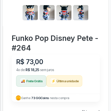
Funko Pop Disney Pete -
#264
R$ 73,00
4x de
R$ 18,25
sem juros
🚚
⚡
Frete Grátis
Última unidade
Ganhe
73 GGCoins
nesta compra